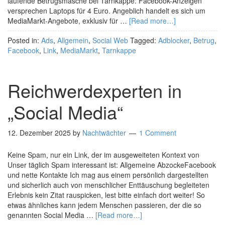
laufende Betrugsmasche bei Tarnkappe: Facebook-Anzeigen
versprechen Laptops für 4 Euro. Angeblich handelt es sich um
MediaMarkt-Angebote, exklusiv für …
[Read more…]
Posted in:
Ads
,
Allgemein
,
Social Web
Tagged:
Adblocker
,
Betrug
,
Facebook
,
Link
,
MediaMarkt
,
Tarnkappe
Reichwerdexperten in
„Social Media“
12. Dezember 2025
by
Nachtwächter
1 Comment
Keine Spam, nur ein Link, der im ausgeweiteten Kontext von
Unser täglich Spam interessant ist: Allgemeine AbzockeFacebook
und nette Kontakte Ich mag aus einem persönlich dargestellten
und sicherlich auch von menschlicher Enttäuschung begleiteten
Erlebnis kein Zitat rauspicken, lest bitte einfach dort weiter! So
etwas ähnliches kann jedem Menschen passieren, der die so
genannten Social Media …
[Read more…]