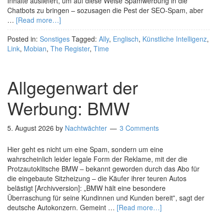
Inhalte ausliefert, um auf diese Weise Spamwerbung in die
Chatbots zu bringen – sozusagen die Pest der SEO-Spam, aber
…
[Read more…]
Posted in:
Sonstiges
Tagged:
Ally
,
Englisch
,
Künstliche Intelligenz
,
Link
,
Mobian
,
The Register
,
Time
Allgegenwart der
Werbung: BMW
5. August 2026
by
Nachtwächter
3 Comments
Hier geht es nicht um eine Spam, sondern um eine
wahrscheinlich leider legale Form der Reklame, mit der die
Protzautoklitsche BMW – bekannt geworden durch das Abo für
die eingebaute Sitzheizung – die Käufer ihrer teuren Autos
belästigt [Archivversion]: „BMW hält eine besondere
Überraschung für seine Kundinnen und Kunden bereit‟, sagt der
deutsche Autokonzern. Gemeint …
[Read more…]