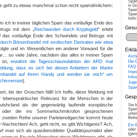
Spam
s geht zu etwas manchmal schon recht spamähnlichem:
in Do
Spam
Spam
tür­l
m ich in meiner täglichen Spam das vorläufige Ende des
Gesu
trugs mit dem „
Reichwerden durch Kryptogeld
“ erlebt
uf das vorläufige Ende des Schwindels und Betrugs mit
durch Börsenhandel mit exotischen Derivaten wie etwa
folgte und im Wesentlichen ein anderer Vorwand für die
Erklä
r… so viele Jahre, nachdem
das alles
in meiner Spam
Arch
i ist,
erwähnt die Tagesschauredaktion der ARD mal
Die 
FAQ
Meldung, dass es sich bei diesen Anbietern der Marke
Impr
nhandel auf ihrem Handy und werden sie reich“ um
Info
chivversion
].
Juge
Spa
rt, bis der Groschen fällt! Ich hoffe, diese Meldung mit
Gesp
r lebenspraktischer Relevanz für die Menschen in der
utshcland als der gegenwärtig laufende europäische
Sie 
Spen
b oder die ins Sommerlochmikrofon gesprochenen
unte
 zweiten Reihe unserer Parteienoligarchie kommt heute
Bette
-Nach­richten! Ach, geht nicht, es gibt Wichtigeres? Ach,
Ein 
oder
rf man sich als quasibesoldeter Qualitätsjournalist aber
(gan
 wenn es für viele Menschen etwas Wichtigeres gibt, als