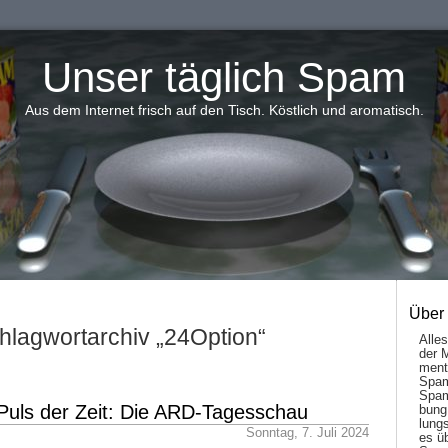
Unser täglich Spam
Aus dem Internet frisch auf den Tisch. Köstlich und aromatisch.
Über
hlagwortarchiv „24Option“
Alle
der 
men­t
Spam
Spam
Puls der Zeit: Die ARD-Tagesschau
bung
lungs
Sonntag, 7. Juli 2024
es ü