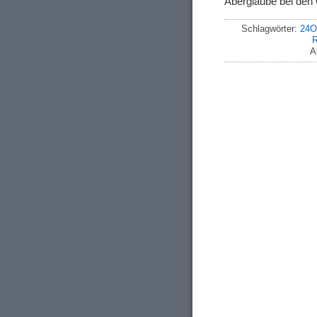
Aberglaube bei den 
Schlagwörter:
24O
R
A