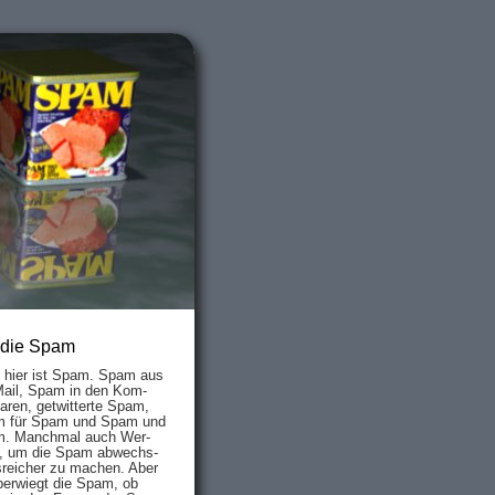
 die Spam
s hier ist Spam. Spam aus
Mail, Spam in den Kom­
aren, ge­twit­ter­te Spam,
 für Spam und Spam und
. Manch­mal auch Wer­
, um die Spam ab­wechs­
­reich­er zu mach­en. Aber
ber­wiegt die Spam, ob