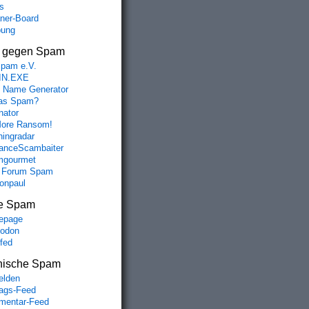
s
aner-Board
bung
s gegen Spam
spam e.V.
IN.EXE
 Name Generator
das Spam?
nator
ore Ransom!
hingradar
nceScambaiter
mgourmet
 Forum Spam
fonpaul
e Spam
epage
odon
lfed
nische Spam
lden
rags-Feed
entar-Feed