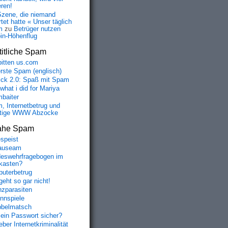
eren!
Szene, die niemand
tet hatte « Unser täglich
m
zu
Betrüger nutzen
oin-Höhenflug
itliche Spam
bitten us.com
erste Spam (englisch)
fick 2.0: Spaß mit Spam
 what i did for Mariya
baiter
, Internetbetrug und
tige WWW Abzocke
ahe Spam
speist
auseam
eswehrfragebogen im
fkasten?
uterbetrug
geht so gar nicht!
nzparasiten
nnspiele
belmatsch
mein Passwort sicher?
ber Internetkriminalität