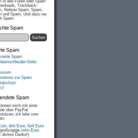
 in den Fo­ren oder Spam
wn­loads, Track­back-
, Re­fe­rer-Spam, Spam,
 und Spam. Und da­zu na­
ich Spam.
chte Spam
rte Spam
ivierte Spam
Datenschleuder-Seite
essum
rmatives zur Spam
ndschutz
m?
endete Spam
können mich mit einer
de über PayPal
rstützen, ich lebe vom
ln:
Euro
,
drei Euro
,
fünf Euro
 großzügige
zehn Euro
z dickes Danke!)