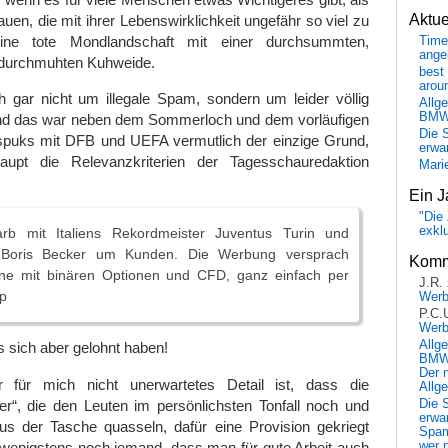
Aktu
uen, die mit ihrer Lebenswirklichkeit ungefähr so viel zu
ne tote Mondlandschaft mit einer durchsummten,
Time
ange
 durchmuhten Kuhweide.
best 
arou
h gar nicht um illegale Spam, sondern um leider völlig
Allg
BM
nd das war neben dem Sommerloch und dem vorläufigen
Die 
uks mit DFB und UEFA vermutlich der einzige Grund,
erwar
upt die Relevanzkriterien der Tagesschauredaktion
Mari
Ein J
"Die 
exkl
rb mit Italiens Rekordmeister Juventus Turin und
 Boris Becker um Kunden. Die Werbung versprach
Komm
ne mit binären Optionen und CFD, ganz einfach per
J.R.
p
Wer
P.C.
Wer
Allg
 sich aber gelohnt haben!
BMW 
Der 
 für mich nicht unerwartetes Detail ist, dass die
Allg
er“, die den Leuten im persönlichsten Tonfall noch und
Die 
erwar
s der Tasche quasseln, dafür eine Provision gekriegt
Spa
 wenigstens noch jemand, dass man für gute Arbeit auch
wer n