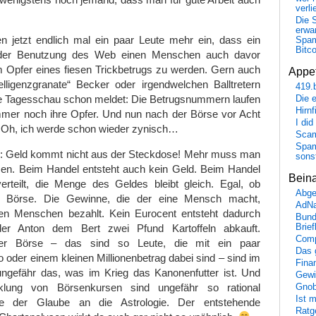
verli
Die 
erwar
en jetzt endlich mal ein paar Leute mehr ein, dass ein
Spa
Bitc
 der Benutzung des Web einen Menschen auch davor
 Opfer eines fiesen Trickbetrugs zu werden. Gern auch
Appet
elligenzgranate“ Becker oder irgendwelchen Balltretern
419.
ie Tagesschau schon meldet: Die Betrugsnummern laufen
Die 
Hirn
immer noch ihre Opfer. Und nun nach der Börse vor Acht
I did
Oh, ich werde schon wieder zynisch…
Scam
Spam
s: Geld kommt nicht aus der Steckdose! Mehr muss man
sons
ssen. Beim Handel entsteht auch kein Geld. Beim Handel
Bein
rteilt, die Menge des Geldes bleibt gleich. Egal, ob
Abge
 Börse. Die Gewinne, die der eine Mensch macht,
AdN
n Menschen bezahlt. Kein Eurocent entsteht dadurch
Bund
der Anton dem Bert zwei Pfund Kartoffeln abkauft.
Brie
Comp
der Börse – das sind so Leute, die mit ein paar
Das 
 oder einem kleinen Millionenbetrag dabei sind – sind im
Fina
gefähr das, was im Krieg das Kanonenfutter ist. Und
Gewi
lung von Börsenkursen sind ungefähr so rational
Gnob
Ist 
ie der Glaube an die Astrologie. Der entstehende
Ratge