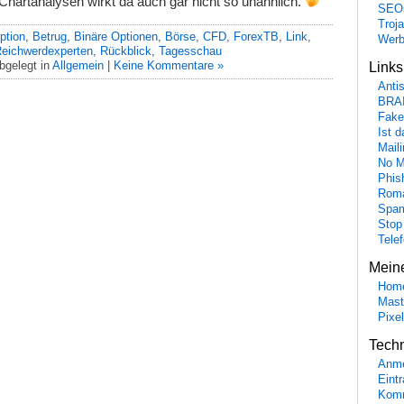
Chartanalysen wirkt da auch gar nicht so unähnlich.
SEO
Troj
ption
,
Betrug
,
Binäre Optionen
,
Börse
,
CFD
,
ForexTB
,
Link
,
Wer
eichwerdexperten
,
Rückblick
,
Tagesschau
bgelegt in
Allgemein
|
Keine Kommentare »
Link
Anti
BRA
Fake
Ist 
Maili
No M
Phis
Roma
Spa
Stop
Tele
Mein
Hom
Mast
Pixe
Tech
Anme
Eint
Komm