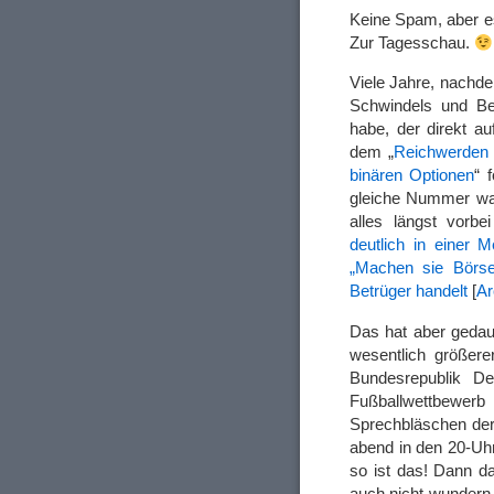
Keine Spam, aber e
Zur Tagesschau.
Viele Jahre, nachde
Schwindels und Be
habe, der direkt a
dem „
Reichwerden 
binären Optionen
“ 
gleiche Nummer wa
alles längst vorbe
deutlich in einer 
„Machen sie Börse
Betrüger handelt
[
Ar
Das hat aber gedaue
wesentlich größere
Bundesrepublik De
Fußballwettbewer
Sprechbläschen der
abend in den 20-Uhr
so ist das! Dann da
auch nicht wundern,