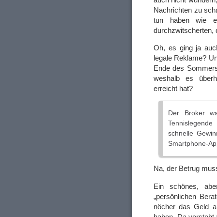
Nachrichten zu scha
tun haben wie ei
durchzwitscherten,
Oh, es ging ja auc
legale Reklame? U
Ende des Sommersp
weshalb es überha
erreicht hat?
Der Broker wa
Tennislegende
schnelle Gewin
Smartphone-Ap
Na, der Betrug muss
Ein schönes, aber
„persönlichen Berat
nöcher das Geld au
haben. Da versteht