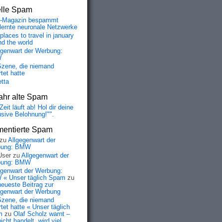
elle Spam
-Magazin bespammt
lernte neuronale Netzwerke
places to travel in january
nd the world
egenwart der Werbung:
W
Szene, die niemand
tet hatte
etta
ahr alte Spam
Zeit läuft ab! Hol dir deine
usive Belohnung!"".
entierte Spam
zu
Allgegenwart der
bung: BMW
User
zu
Allgegenwart der
bung: BMW
egenwart der Werbung:
« Unser täglich Spam
zu
neueste Beitrag zur
egenwart der Werbung
Szene, die niemand
tet hatte « Unser täglich
m
zu
Olaf Scholz warnt –
icht handelt, wird viel