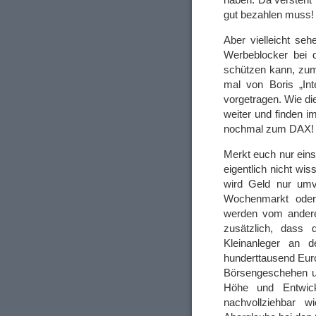
gut bezahlen muss!
Aber vielleicht seh
Werbeblocker bei
schützen kann, zum
mal von Boris „Int
vorgetragen. Wie d
weiter und finden 
nochmal zum DAX! 
Merkt euch nur ein
eigentlich nicht wi
wird Geld nur umve
Wochenmarkt oder
werden vom andere
zusätzlich, dass 
Kleinanleger an 
hunderttausend Euro
Börsengeschehen un
Höhe und Entwick
nachvollziehbar w