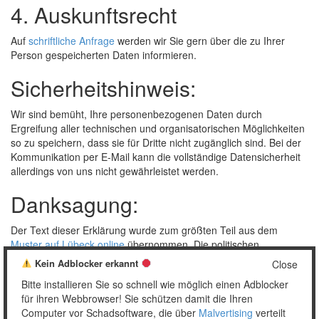
4. Auskunftsrecht
Auf
schriftliche Anfrage
werden wir Sie gern über die zu Ihrer
Person gespeicherten Daten informieren.
Sicherheitshinweis:
Wir sind bemüht, Ihre personenbezogenen Daten durch
Ergreifung aller technischen und organisatorischen Möglichkeiten
so zu speichern, dass sie für Dritte nicht zugänglich sind. Bei der
Kommunikation per E-Mail kann die vollständige Datensicherheit
allerdings von uns nicht gewährleistet werden.
Danksagung:
Der Text dieser Erklärung wurde zum größten Teil aus dem
Muster auf Lübeck online
übernommen. Die politischen
Rahmenbedingungen, die allen Gestaltern des Internets das
Kein Adblocker erkannt
Close
Leben mit solchen Auflagen sauer machen, sind den
Bitte installieren Sie so schnell wie möglich einen Adblocker
Abgeordneten des Deutschen Bundestages und dem Politbüro
für ihren Webbrowser! Sie schützen damit die Ihren
der Europäischen Union „gedankt“.
Computer vor Schadsoftware, die über
Malvertising
verteilt