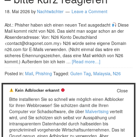
18. Mai 2026
by
Nachtwächter
Leave a Comment
Abt.: Phisher haben sich einen neuen Text ausgedacht
Diese
Mail kommt nicht von N26. Das sieht man sogar schon an der
Absenderadresse: Von: N26 Konto Deutschland
<contact@dragonet.com.my> N26 würde seine eigene Domain
n26.com für E-Mails verwenden. (Nicht einmal das wäre ein
sicheres Erkennungszeichen, dass eine Mail wirklich von N26
kommt.) Außerdem bin ich kein …
[Read more…]
Posted in:
Mail
,
Phishing
Tagged:
Guten Tag
,
Malaysia
,
N26
Kein Adblocker erkannt
Close
Bitte installieren Sie so schnell wie möglich einen Adblocker
1
2
…
69
Weiter »
für ihren Webbrowser! Sie schützen damit die Ihren
Computer vor Schadsoftware, die über
Malvertising
verteilt
wird, und Sie schützen sich selbst vor Ausspähung und
intransparentem Datenhandel durch halbseiden bis
grenzkriminell vorgehende Wirtschaftsunternehmen. Das ist
Grund genug, einen Adblocker zu verwenden. Aber