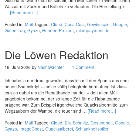
Geschäfte, wenn man es schafft, den Menschen im Wesentlichen
Wasser mit Zucker und Koffein zu verkaufen. Die Herstellung ist
…
[Read more…]
Posted in:
Mail
Tagged:
Cloud
,
Coca Cola
,
Gewinnspiel
,
Google
,
Guten Tag
,
Gyazo
,
Hundert Prozent
,
micropayment.de
Die Löwen Redaktion
16. Juni 2026
by
Nachtwächter
1 Comment
Ich habe ja nur drauf gewartet, dass ich mit den Spams aus dem
neuen Spamskript – meine völlig belegfreie Vermutung ist, dass
es sich dabei um die Rabattbande handelt – den alten Müll
angeboten bekomme, der so lange Zeit für die Rabattbande
prägend war. Zum Beispiel irgendwelche Quacksalbermittel zum
Wegzaubern der Wampe, die teuer sind …
[Read more…]
Posted in:
Mail
Tagged:
Cloud
,
Ella Schmitz
,
Gesundheit
,
Google
,
Gyazo
,
ImageChest
,
Quacksalberei
,
Schlankheitspillen