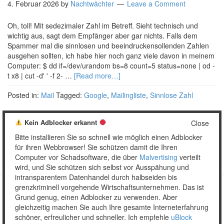
4. Februar 2026
by
Nachtwächter
Leave a Comment
Oh, toll! Mit sedezimaler Zahl im Betreff. Sieht technisch und
wichtig aus, sagt dem Empfänger aber gar nichts. Falls dem
Spammer mal die sinnlosen und beeindruckensollenden Zahlen
ausgehen sollten, ich habe hier noch ganz viele davon in meinem
Computer: $ dd if=/dev/urandom bs=8 count=5 status=none | od -
t x8 | cut -d' ' -f 2- …
[Read more…]
Posted in:
Mail
Tagged:
Google
,
Mailingliste
,
Sinnlose Zahl
Kein Adblocker erkannt
Close
Bitte installieren Sie so schnell wie möglich einen Adblocker
1
2
…
17
Weiter »
für ihren Webbrowser! Sie schützen damit die Ihren
Computer vor Schadsoftware, die über
Malvertising
verteilt
wird, und Sie schützen sich selbst vor Ausspähung und
intransparentem Datenhandel durch halbseiden bis
grenzkriminell vorgehende Wirtschaftsunternehmen. Das ist
Grund genug, einen Adblocker zu verwenden. Aber
Copyright © 2026 Unser täglich Spam.
gleichzeitig machen Sie auch Ihre gesamte Interneterfahrung
Mobile
WordPress Theme by themehall.com
schöner, erfreulicher und schneller. Ich empfehle
uBlock