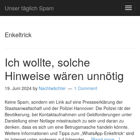
Unser täglich Spam
TOG
NAVI
Enkeltrick
Ich wollte, solche
Hinweise wären unnötig
19. Juni 2024
by
Nachtwächter
1 Comment
Keine Spam, sondern ein Link auf eine Presseerklärung der
Staatsanwaltschaft und der Polizei Hannover: Die Polizei rät der
Bevölkerung, bei Kontaktaufnahmen und Geldforderungen unter
Darstellung einer Notlage misstrauisch zu sein und daran zu
denken, dass es sich um eine Betrugsmasche handeln könnte.
Weitere Informationen und Tipps zum „WhatsApp-Enkeltrick“ sind
im Internet unter anderem auf folgender …
[Read more…]