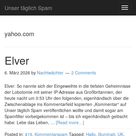
Unser täglich Spam
TOG
NAVI
yahoo.com
Elver
6. März 2026
by
Nachtwächter
2 Comments
Elver: So nannte sich der Eingeweihte in die tiefsten Geheimnisse
der Lobotomie mit seiner IP-Adresse aus Großbritannien, der
heute nacht um 0:53 Uhr den folgenden, eigenhändisch über die
Zwischenablage ins Kommentarfeld kopierten „Kommentar“ auf
Unser täglich Spam veröffentlichen wollte und damit sogar am
Spamfilter vorbeigekommen ist – bis ich eigenhändisch gelöscht
habe: Lebe das Leben, …
[Read more…]
Posted in:
419
,
Kommentarspam
Tagged:
Hallo
,
Illuminati
,
UK
,