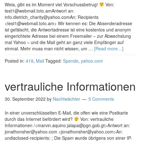
Weia, gibt es im Moment viel Vorschussbetrug!
Von:
test1@webmail.toto.amAntwort an:
info.dietrich_charity@yahoo.comAn: Recipients
<test1@webmail.toto.am> Wir kennen es: Die Absenderadresse
ist gefälscht, die Antwortadresse ist eine kostenlos und anonym
eingerichtete Adresse bei einem Freemailer – zur Abwechslung
mal Yahoo – und die Mail geht an ganz viele Empfänger auf
einmal. Mehr muss man nicht wissen, um …
[Read more…]
Posted in:
419
,
Mail
Tagged:
Spende
,
yahoo.com
vertrauliche Informationen
30. September 2022
by
Nachtwächter
5 Comments
In einer unverschlüsselten E-Mail, die offen wie eine Postkarte
durch das Internet befördert wird?
Von: vertrauliche
Informationen /<marvin.aquino.jalapa@pgn.gob.gt>Antwort an:
jonathonsher@yahoo.com <jonathonsher@yahoo.com>An:
undisclosed-recipients: ; Die Spam wurde übrigens von einer IP-