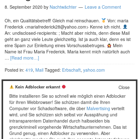
8. September 2020
by
Nachtwächter
Leave a Comment
Oh, ein Qualitätsbetreff! Gleich mal reinschauen.
Von: maria
Frederick <mariafrederick28@yahoo.com> Kenne ich nicht.
An: undisclosed-recipients: ; Macht aber nichts, denn diese Mail
geht an ganz viele Leute gleichzeitig. Ist ja auch klar, denn es ist
eine Spam zur Einleitung eines Vorschussbetruges.
Mein
Name ist Frau Maria Frederick. Maria kennt mich natürlich auch
…
[Read more…]
Posted in:
419
,
Mail
Tagged:
Erbschaft
,
yahoo.com
Kein Adblocker erkannt
Close
Bitte installieren Sie so schnell wie möglich einen Adblocker
1
2
…
7
Weiter »
für ihren Webbrowser! Sie schützen damit die Ihren
Computer vor Schadsoftware, die über
Malvertising
verteilt
wird, und Sie schützen sich selbst vor Ausspähung und
intransparentem Datenhandel durch halbseiden bis
grenzkriminell vorgehende Wirtschaftsunternehmen. Das ist
Grund genug, einen Adblocker zu verwenden. Aber
Copyright © 2026 Unser täglich Spam.