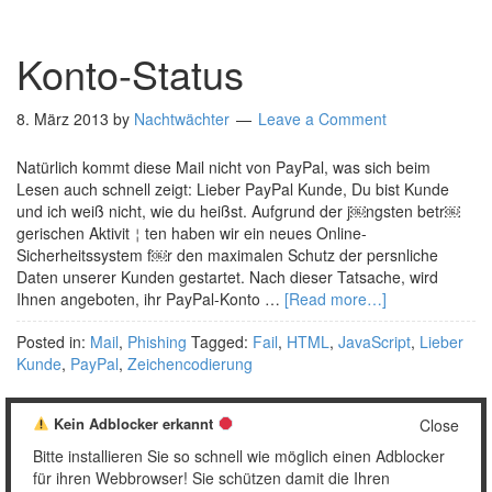
Konto-Status
8. März 2013
by
Nachtwächter
Leave a Comment
Natürlich kommt diese Mail nicht von PayPal, was sich beim
Lesen auch schnell zeigt: Lieber PayPal Kunde, Du bist Kunde
und ich weiß nicht, wie du heißst. Aufgrund der j￼ngsten betr￼
gerischen Aktivit￤ten haben wir ein neues Online-
Sicherheitssystem f￼r den maximalen Schutz der pers￶nliche
Daten unserer Kunden gestartet. Nach dieser Tatsache, wird
Ihnen angeboten, ihr PayPal-Konto …
[Read more…]
Posted in:
Mail
,
Phishing
Tagged:
Fail
,
HTML
,
JavaScript
,
Lieber
Kunde
,
PayPal
,
Zeichencodierung
Kein Adblocker erkannt
Close
Bitte installieren Sie so schnell wie möglich einen Adblocker
1
2
3
Weiter »
für ihren Webbrowser! Sie schützen damit die Ihren