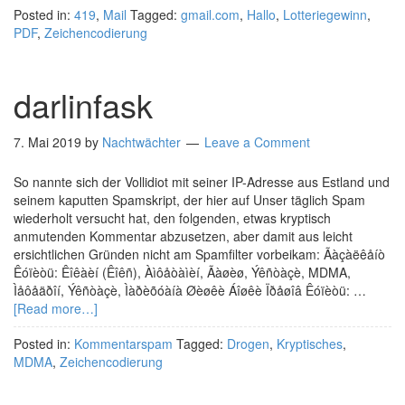
Posted in:
419
,
Mail
Tagged:
gmail.com
,
Hallo
,
Lotteriegewinn
,
PDF
,
Zeichencodierung
darlinfask
7. Mai 2019
by
Nachtwächter
Leave a Comment
So nannte sich der Vollidiot mit seiner IP-Adresse aus Estland und
seinem kaputten Spamskript, der hier auf Unser täglich Spam
wiederholt versucht hat, den folgenden, etwas kryptisch
anmutenden Kommentar abzusetzen, aber damit aus leicht
ersichtlichen Gründen nicht am Spamfilter vorbeikam: Ãàçàëêåíò
Êóïèòü: Êîêàèí (Êîêñ), Àìôåòàìèí, Ãàøèø, Ýêñòàçè, MDMA,
Ìåôåäðîí, Ýêñòàçè, Ìàðèõóàíà Øèøêè Áîøêè Ïðåøîâ Êóïèòü: …
[Read more…]
Posted in:
Kommentarspam
Tagged:
Drogen
,
Kryptisches
,
MDMA
,
Zeichencodierung