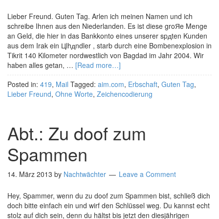
Lieber Freund. Guten Tag. Arlen ich meinen Namen und ich
schreibe Ihnen aus den Niederlanden. Es ist diese groЯe Menge
an Geld, die hier in das Bankkonto eines unserer spдten Kunden
aus dem Irak ein Цlhдndler , starb durch eine Bombenexplosion in
Tikrit 140 Kilometer nordwestlich von Bagdad im Jahr 2004. Wir
haben alles getan, …
[Read more…]
Posted in:
419
,
Mail
Tagged:
aim.com
,
Erbschaft
,
Guten Tag
,
Lieber Freund
,
Ohne Worte
,
Zeichencodierung
Abt.: Zu doof zum
Spammen
14. März 2013
by
Nachtwächter
Leave a Comment
Hey, Spammer, wenn du zu doof zum Spammen bist, schließ dich
doch bitte einfach ein und wirf den Schlüssel weg. Du kannst echt
stolz auf dich sein, denn du hältst bis jetzt den diesjährigen