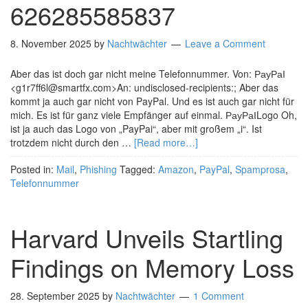
626285585837
8. November 2025
by
Nachtwächter
Leave a Comment
Aber das ist doch gar nicht meine Telefonnummer. Von: РауРаІ
<g1r7ff6l@smartfx.com>An: undisclosed-recipients:; Aber das
kommt ja auch gar nicht von PayPal. Und es ist auch gar nicht für
mich. Es ist für ganz viele Empfänger auf einmal. РауРаІLogo Oh,
ist ja auch das Logo von „PayPai“, aber mit großem „i“. Ist
trotzdem nicht durch den …
[Read more…]
Posted in:
Mail
,
Phishing
Tagged:
Amazon
,
PayPal
,
Spamprosa
,
Telefonnummer
Harvard Unveils Startling
Findings on Memory Loss
28. September 2025
by
Nachtwächter
1 Comment