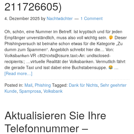
211726605)
4. Dezember 2025
by
Nachtwächter
1 Comment
Oh, schön, eine Nummer im Betreff. Ist kryptisch und für jeden
Empfänger unverständlich, muss also voll wichtig sein.
Dieser
Phishingversuch ist beinahe schon etwas für die Kategorie „Zu
dumm zum Spammen“. Angeblich schreibt hier die… Von:
VоІksbаnkеn-VR <8t2rcvts@csure.taxi>An: undisclosed-
recipients:; …virtuelle Realität der Volksbanken. Vermutlich fährt
die gerade Taxi und isst dabei eine Buchstabensuppe.
…
[Read more…]
Posted in:
Mail
,
Phishing
Tagged:
Dank für Nichts
,
Sehr geehrter
Kunde
,
Spamprosa
,
Volksbank
Aktualisieren Sie Ihre
Telefonnummer –