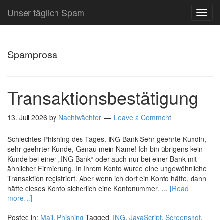
Unser täglich Spam
TOG
NAVI
Spamprosa
Transaktionsbestätigung
13. Juli 2026
by
Nachtwächter
Leave a Comment
Schlechtes Phishing des Tages. ING Bank Sehr geehrte Kundin,
sehr geehrter Kunde, Genau mein Name! Ich bin übrigens kein
Kunde bei einer „ING Bank“ oder auch nur bei einer Bank mit
ähnlicher Firmierung. In Ihrem Konto wurde eine ungewöhnliche
Transaktion registriert. Aber wenn ich dort ein Konto hätte, dann
hätte dieses Konto sicherlich eine Kontonummer. …
[Read
more…]
Posted in:
Mail
,
Phishing
Tagged:
ING
,
JavaScript
,
Screenshot
,