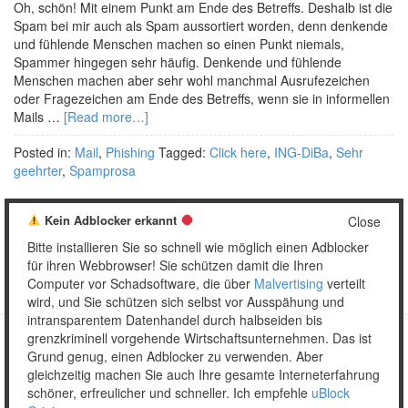
Oh, schön! Mit einem Punkt am Ende des Betreffs. Deshalb ist die
Spam bei mir auch als Spam aussortiert worden, denn denkende
und fühlende Menschen machen so einen Punkt niemals,
Spammer hingegen sehr häufig. Denkende und fühlende
Menschen machen aber sehr wohl manchmal Ausrufezeichen
oder Fragezeichen am Ende des Betreffs, wenn sie in informellen
Mails …
[Read more…]
Posted in:
Mail
,
Phishing
Tagged:
Click here
,
ING-DiBa
,
Sehr
geehrter
,
Spamprosa
Kein Adblocker erkannt
Close
Bitte installieren Sie so schnell wie möglich einen Adblocker
1
2
…
17
Weiter »
für ihren Webbrowser! Sie schützen damit die Ihren
Computer vor Schadsoftware, die über
Malvertising
verteilt
wird, und Sie schützen sich selbst vor Ausspähung und
intransparentem Datenhandel durch halbseiden bis
grenzkriminell vorgehende Wirtschaftsunternehmen. Das ist
Grund genug, einen Adblocker zu verwenden. Aber
Copyright © 2026 Unser täglich Spam.
gleichzeitig machen Sie auch Ihre gesamte Interneterfahrung
Mobile
WordPress Theme by themehall.com
schöner, erfreulicher und schneller. Ich empfehle
uBlock