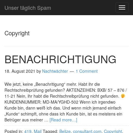
Unser täglich Spam
TOG
NAVI
Copyright
BENACHRICHTIGUNG
18. August 2021
by
Nachtwächter
1 Comment
Wie jetzt, keine „Benachritigung“ mehr. Habt ihr die
Rechtschreibprüfung gefunden? AKTENZEIHEN: BXB/ 57 – 876 /
11-21 Nein, ihr habt die Rechtschreibprüfung nicht gefunden.
KUNDENNUMMER: MD-MA/YGHD-502 Wenn ich irgendwo
Kunde bin, dann weiß ich das. Und wenn mich jemand einfach
„Kunde“ schimpft, ohne dass ich Kunde bin, ist es meistens ein
Betrüger aus meiner …
[Read more…]
Posted in:
419
,
Mail
Tagged:
Belize
,
consultant.com
,
Copyright
,