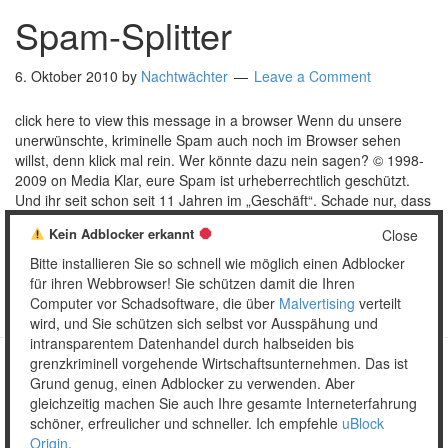
Spam-Splitter
6. Oktober 2010
by
Nachtwächter
Leave a Comment
click here to view this message in a browser Wenn du unsere
unerwünschte, kriminelle Spam auch noch im Browser sehen
willst, denn klick mal rein. Wer könnte dazu nein sagen? © 1998-
2009 on Media Klar, eure Spam ist urheberrechtlich geschützt.
Und ihr seit schon seit 11 Jahren im „Geschäft“. Schade nur, dass
ihr auch 2010 …
[Read more…]
Kein Adblocker erkannt
Close
Posted in:
Mail
Tagged:
Copyright
,
Firmierung
,
Pimmelpillen
,
Bitte installieren Sie so schnell wie möglich einen Adblocker
Software
,
Uhren
für ihren Webbrowser! Sie schützen damit die Ihren
Computer vor Schadsoftware, die über
Malvertising
verteilt
wird, und Sie schützen sich selbst vor Ausspähung und
intransparentem Datenhandel durch halbseiden bis
grenzkriminell vorgehende Wirtschaftsunternehmen. Das ist
Grund genug, einen Adblocker zu verwenden. Aber
Copyright © 2026 Unser täglich Spam.
gleichzeitig machen Sie auch Ihre gesamte Interneterfahrung
Mobile
WordPress Theme by themehall.com
schöner, erfreulicher und schneller. Ich empfehle
uBlock
Origin
.