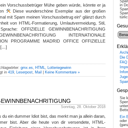
Spam
 ein Vorschussbetrüger Mühe geben würde, könnte er ja
in Do
Spam
hen
Diese wunderschöne Exemplar aus der großen
Spam
e mal mit Spam meinen Vorschussbetrug ein“ glänzt durch
tür­l
nheit von HTML-Formatierung, Umlautvermeidung, Stil,
Gesu
d Sprache: OFFIZIELLE GEWINNBENACHRITIGUNG
EWINNBENACHRITIGUNG INTERNATIONALE
LION PROGRAMME MADRID OFFICE OFFIZIELLE
Erklä
[…]
Arch
Die 
FAQ
Impr
chlagwörter:
gmx.es
,
HTML
,
Lotteriegewinn
gt in
419
,
Leserpost
,
Mail
|
Keine Kommentare »
Info
Juge
Spa
Gesp
Sie 
 GEWINNBENACHRITIGUNG
Spen
unte
Sonntag, 28. Oktober 2018
Bette
u ein dummer Idiot bist, das merkt man ja allein daran,
Ein 
oder
er bist. Aber die heute von dir versendete, HTML-
(gan