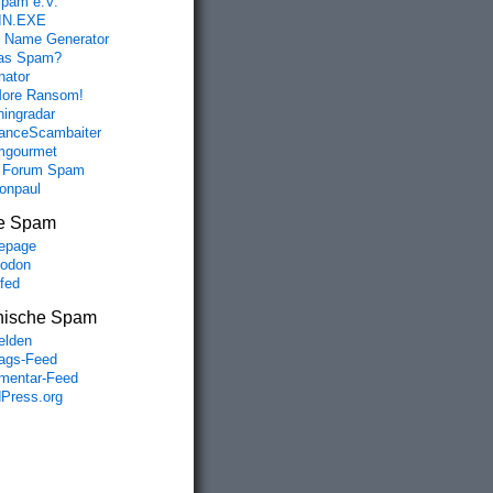
spam e.V.
IN.EXE
 Name Generator
das Spam?
nator
ore Ransom!
hingradar
nceScambaiter
mgourmet
 Forum Spam
fonpaul
e Spam
epage
odon
lfed
nische Spam
lden
rags-Feed
entar-Feed
Press.org