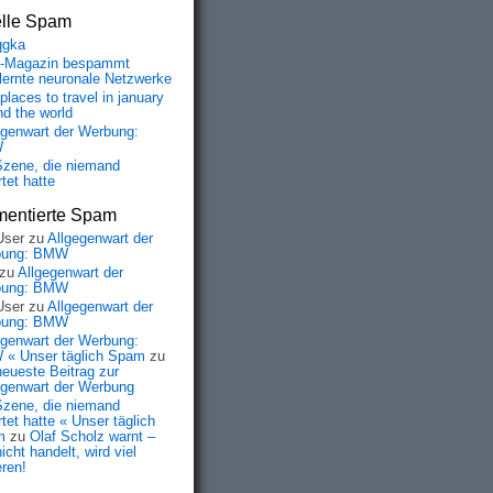
elle Spam
qgka
-Magazin bespammt
lernte neuronale Netzwerke
places to travel in january
nd the world
egenwart der Werbung:
W
Szene, die niemand
tet hatte
entierte Spam
User
zu
Allgegenwart der
bung: BMW
zu
Allgegenwart der
bung: BMW
User
zu
Allgegenwart der
bung: BMW
egenwart der Werbung:
« Unser täglich Spam
zu
neueste Beitrag zur
egenwart der Werbung
Szene, die niemand
tet hatte « Unser täglich
m
zu
Olaf Scholz warnt –
icht handelt, wird viel
eren!