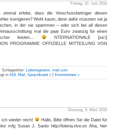
Freitag, 10. Juni 2016
einmal erlebe, dass die Vorschussbetrüger diesen
Fehler korrigieren? Wohl kaum, denn dafür müssten sie ja
schen, in der sie spammen – oder sich bei all diesen
innausschüttung mal die paar Euro zwanzig für einen
etscher leisten…
NTERNATIONALE [sic!]
LION PROGRAMME OFFIZIELLE MITTEILUNG VON
Schlagwörter:
Lotteriegewinn
,
mail.com
egt in
419
,
Mail
,
Sprachkrank
|
2 Kommentare »
g
Dienstag, 8. März 2016
 ich wieder reich!
Hallo, Bitte öffnen Sie die Datei für
ke mfg Susan J. Santo http://loteria.rtve.es Aha, hier