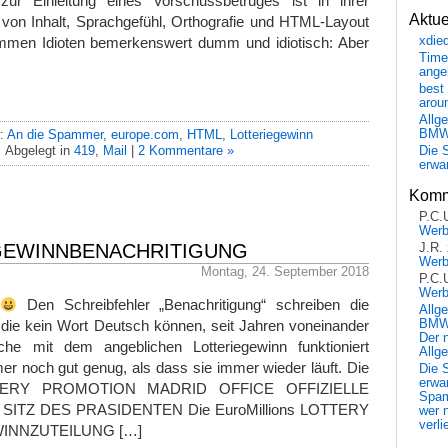
zur Einleitung eines Vorschussbetruges ist in ihrer
Aktu
t von Inhalt, Sprachgefühl, Orthografie und HTML-Layout
ummen Idioten bemerkenswert dumm und idiotisch: Aber
xdie
Time
ange
best 
arou
Allg
BM
r:
An die Spammer
,
europe.com
,
HTML
,
Lotteriegewinn
Abgelegt in
419
,
Mail
|
2 Kommentare »
Die 
erwar
Komm
P.C.
Wer
 GEWINNBENACHRITIGUNG
J.R.
Wer
Montag, 24. September 2018
P.C.
Wer
Den Schreibfehler „Benachritigung“ schreiben die
Allg
BMW 
 die kein Wort Deutsch können, seit Jahren voneinander
Der 
e mit dem angeblichen Lotteriegewinn funktioniert
Allg
r noch gut genug, als dass sie immer wieder läuft. Die
Die 
erwar
OTTERY PROMOTION MADRID OFFICE OFFIZIELLE
Spa
SITZ DES PRASIDENTEN Die EuroMillions LOTTERY
wer n
verli
INNZUTEILUNG […]