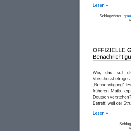
Lesen »
Schlagwörter:
gma
A
OFFIZIELLE 
Benachrichtig
Wie, das soll die
Vorschussbetruges
„Benachritigung“ l
früheren Mails kop
Deutsch verstehen? 
Betreff, weil der St
Lesen »
Schlag
A