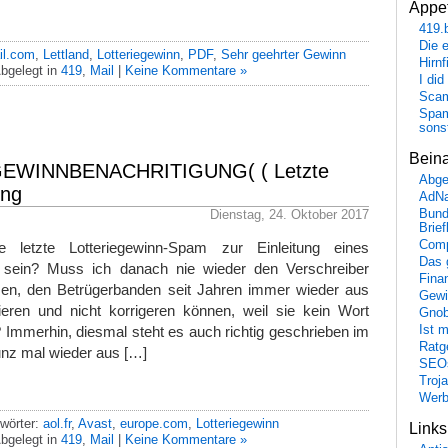
Appet
419.
Die 
il.com
,
Lettland
,
Lotteriegewinn
,
PDF
,
Sehr geehrter Gewinn
Hirn
bgelegt in
419
,
Mail
|
Keine Kommentare »
I did
Scam
Spam
sons
Bein
GEWINNBENACHRITIGUNG( ( Letzte
Abge
ung
AdN
Dienstag, 24. Oktober 2017
Bund
Brie
Comp
 letzte Lotteriegewinn-Spam zur Einleitung eines
Das 
 sein? Muss ich danach nie wieder den Verschreiber
Fina
esen, den Betrügerbanden seit Jahren immer wieder aus
Gewi
ieren und nicht korrigeren können, weil sie kein Wort
Gnob
Immerhin, diesmal steht es auch richtig geschrieben im
Ist 
Ratge
runz mal wieder aus […]
SEO
Troj
Wer
wörter:
aol.fr
,
Avast
,
europe.com
,
Lotteriegewinn
Link
bgelegt in
419
,
Mail
|
Keine Kommentare »