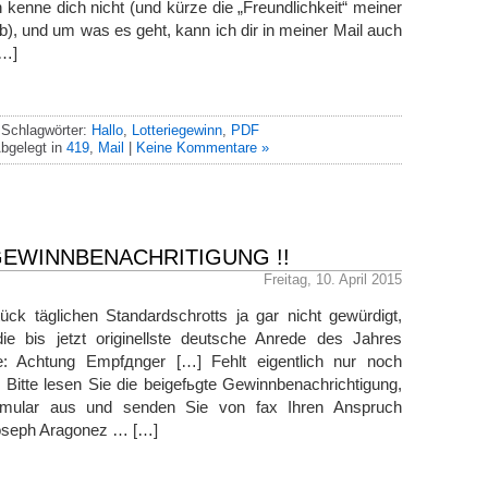
ch kenne dich nicht (und kürze die „Freundlichkeit“ meiner
b), und um was es geht, kann ich dir in meiner Mail auch
[…]
Schlagwörter:
Hallo
,
Lotteriegewinn
,
PDF
bgelegt in
419
,
Mail
|
Keine Kommentare »
GEWINNBENACHRITIGUNG !!
Freitag, 10. April 2015
ück täglichen Standardschrotts ja gar nicht gewürdigt,
ie bis jetzt originellste deutsche Anrede des Jahres
te: Achtung Empfдnger […] Fehlt eigentlich nur noch
Bitte lesen Sie die beigefьgte Gewinnbenachrichtigung,
rmular aus und senden Sie von fax Ihren Anspruch
oseph Aragonez … […]