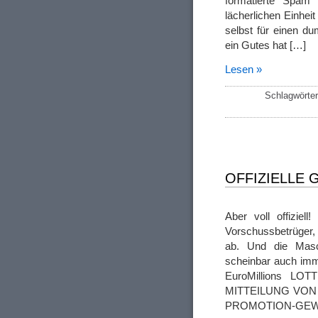
formatierte Spam 
lächerlichen Einhei
selbst für einen d
ein Gutes hat […]
Lesen »
Schlagwörte
OFFIZIELLE
Aber voll offiziell!
Vorschussbetrüger,
ab. Und die Masch
scheinbar auch imme
EuroMillions L
MITTEILUNG VON 
PROMOTION-GEW