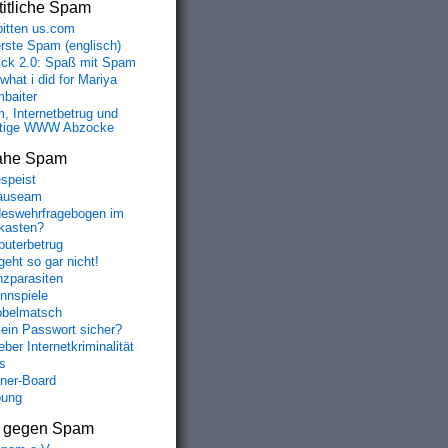
itliche Spam
bitten us.com
erste Spam (englisch)
fick 2.0: Spaß mit Spam
 what i did for Mariya
baiter
, Internetbetrug und
tige WWW Abzocke
ahe Spam
speist
auseam
eswehrfragebogen im
fkasten?
uterbetrug
geht so gar nicht!
nzparasiten
nnspiele
belmatsch
mein Passwort sicher?
ber Internetkriminalität
s
aner-Board
bung
s gegen Spam