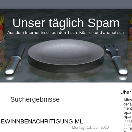
Unser täglich Spam
Aus dem Internet frisch auf den Tisch. Köstlich und aromatisch.
Über
Suchergebnisse
Alle
der 
men­t
Spam
Spam
 GEWINNBENACHRITIGUNG ML
bung
lungs
Montag, 13. Juli 2020
es ü