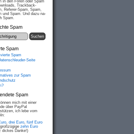
 in den Fo­ren oder Spam
wn­loads, Track­back-
, Re­fe­rer-Spam, Spam,
 und Spam. Und da­zu na­
ich Spam.
chte Spam
rte Spam
ivierte Spam
Datenschleuder-Seite
essum
rmatives zur Spam
ndschutz
m?
endete Spam
können mich mit einer
de über PayPal
rstützen, ich lebe vom
ln:
Euro
,
drei Euro
,
fünf Euro
 großzügige
zehn Euro
z dickes Danke!)