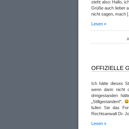
steht also: Hallo, i
Grüße auch lieber a
nicht sagen, mach 
Lesen »
A
OFFIZIELLE 
Ich hätte dieses St
wenn darin nicht d
dringestanden hät
„Stillgestanden!“.
fьllen Sie das Fo
Rechtsanwalt Dr. J
Lesen »