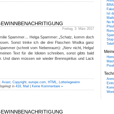
Anti
BRA
Fake
Ist 
Maili
No M
 GEWINNBENACHRITIGUNG
Phis
Freitag, 3. März 2017
Roma
Spa
Familie Spammer… Helga Spammer: „Schatz, komm doch
Stop
ssen. Sonst trinke ich die drei Flaschen Wodka ganz
Tele
t Spammer (schreit vom Nebenraum): „Nerv nicht, Helga!
Mein
einen Text für die Idioten schreiben, sonst gibts bald
Hom
. Und dann müssen wir wieder Brennspiritus und Lack
Mast
Pixe
Tech
Anme
r:
Avast
,
Copyright
,
europe.com
,
HTML
,
Lotteriegewinn
Eint
bgelegt in
419
,
Mail
|
Keine Kommentare »
Komm
Word
 GEWINNBENACHRITIGUNG