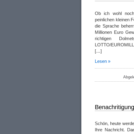
Ob ich wohl noch 
peinlichen kleinen 
die Sprache beherr
Millionen Euro Gew
richtigen Dolm
LOTTO/EUROMIL
[…]
Lesen »
Abgel
Benachritigun
Schön, heute werde
Ihre Nachricht. Dan