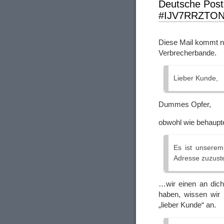
Deutsche Post
#IJV7RRZTO
Diese Mail kommt n
Verbrecherbande.
Lieber Kunde,
Dummes Opfer,
obwohl wie behaup
Es ist unserem
Adresse zuzuste
…wir einen an dich
haben, wissen wir n
„lieber Kunde“ an.