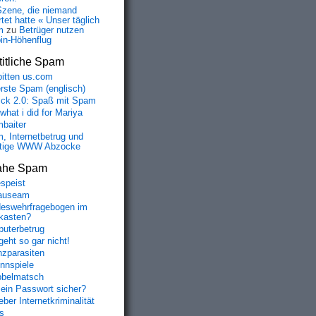
Szene, die niemand
tet hatte « Unser täglich
m
zu
Betrüger nutzen
oin-Höhenflug
itliche Spam
bitten us.com
erste Spam (englisch)
fick 2.0: Spaß mit Spam
 what i did for Mariya
baiter
, Internetbetrug und
tige WWW Abzocke
ahe Spam
speist
auseam
eswehrfragebogen im
fkasten?
uterbetrug
geht so gar nicht!
nzparasiten
nnspiele
belmatsch
mein Passwort sicher?
ber Internetkriminalität
s