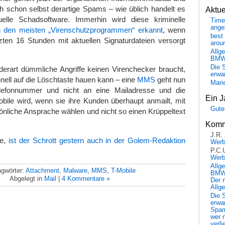
h schon selbst derartige Spams – wie üblich handelt es
Aktu
elle Schadsoftware. Immerhin wird diese kriminelle
Time
ange
 den meisten „Virenschutzprogrammen“ erkannt
, wenn
best 
zten 16 Stunden mit aktuellen Signaturdateien versorgt
arou
Allg
BM
Die 
derart dümmliche Angriffe keinen Virenchecker braucht,
erwar
nell auf die Löschtaste hauen kann – eine
MMS
geht nun
Mari
lefonnummer und nicht an eine Mailadresse und die
Ein J
ile wird, wenn sie ihre Kunden überhaupt anmailt, mit
Gute
sönliche Ansprache wählen und nicht so einen Krüppeltext
Komm
J.R.
he,
ist der Schrott gestern auch in der Golem-Redaktion
Wer
P.C.
Wer
Allg
agwörter:
Attachment
,
Malware
,
MMS
,
T-Mobile
BMW 
Abgelegt in
Mail
|
4 Kommentare »
Der 
Allg
Die 
erwar
Spa
wer n
verli