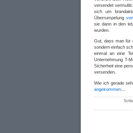
versendet vermutlic
sich um brandaktu
Überrumpelung
von
sie dann in den let
wurden.
Gut, dass man für 
sondern einfach sch
einmal an eine Te
Unternehmung T-Mob
Sicherheit eine per
versenden.
Wie ich gerade se
angekommen
…
Schl