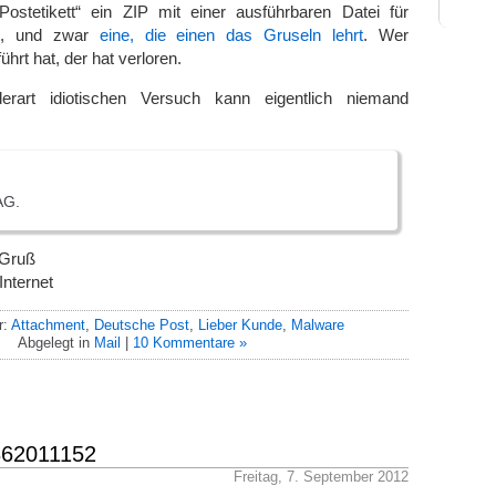
„Postetikett“ ein ZIP mit einer ausführbaren Datei für
s, und zwar
eine, die einen das Gruseln lehrt
. Wer
hrt hat, der hat verloren.
rart idiotischen Versuch kann eigentlich niemand
AG.
 Gruß
Internet
r:
Attachment
,
Deutsche Post
,
Lieber Kunde
,
Malware
Abgelegt in
Mail
|
10 Kommentare »
862011152
Freitag, 7. September 2012