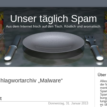
Unser täglich Spam
Aus dem Internet frisch auf den Tisch. Köstlich und aromatisch.
Über
hlagwortarchiv „Malware“
Alle
der 
men­t
Spam
Spam
t
bung
lungs
Donnerstag, 31. Januar 2013
es ü