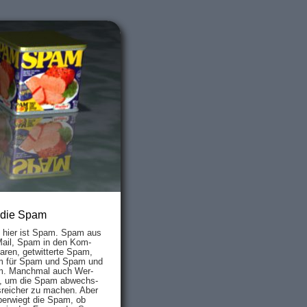
 die Spam
s hier ist Spam. Spam aus
Mail, Spam in den Kom­
aren, ge­twit­ter­te Spam,
 für Spam und Spam und
. Manch­mal auch Wer­
, um die Spam ab­wechs­
­reich­er zu mach­en. Aber
ber­wiegt die Spam, ob