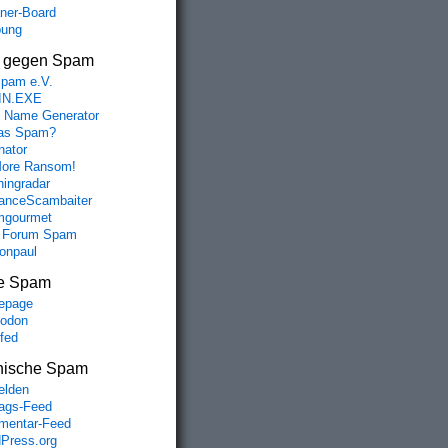
aner-Board
bung
s gegen Spam
spam e.V.
IN.EXE
 Name Generator
das Spam?
nator
ore Ransom!
hingradar
nceScambaiter
mgourmet
 Forum Spam
fonpaul
e Spam
epage
odon
lfed
nische Spam
lden
rags-Feed
entar-Feed
Press.org