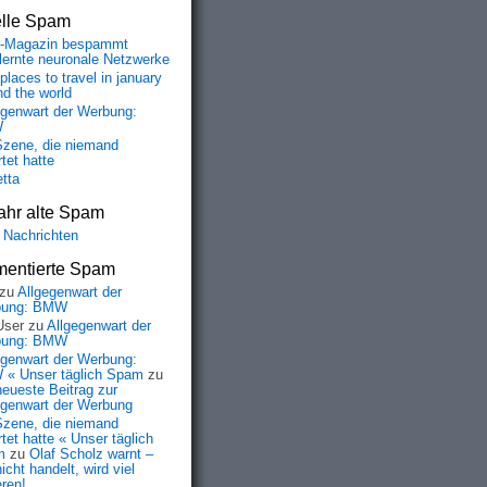
elle Spam
-Magazin bespammt
lernte neuronale Netzwerke
places to travel in january
nd the world
egenwart der Werbung:
W
Szene, die niemand
tet hatte
etta
ahr alte Spam
 Nachrichten
entierte Spam
zu
Allgegenwart der
bung: BMW
User
zu
Allgegenwart der
bung: BMW
egenwart der Werbung:
« Unser täglich Spam
zu
neueste Beitrag zur
egenwart der Werbung
Szene, die niemand
tet hatte « Unser täglich
m
zu
Olaf Scholz warnt –
icht handelt, wird viel
eren!