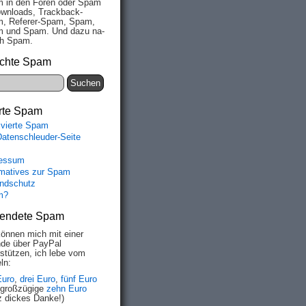
 in den Fo­ren oder Spam
wn­loads, Track­back-
, Re­fe­rer-Spam, Spam,
 und Spam. Und da­zu na­
ich Spam.
chte Spam
rte Spam
ivierte Spam
Datenschleuder-Seite
essum
rmatives zur Spam
ndschutz
m?
endete Spam
können mich mit einer
de über PayPal
rstützen, ich lebe vom
ln:
Euro
,
drei Euro
,
fünf Euro
 großzügige
zehn Euro
z dickes Danke!)