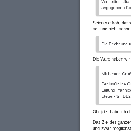
Wir bitten Si
angegebene Kon
Seien sie froh, da
soll und nicht schon
Die Rechnung und
Die Ware haben wir 
Mit besten Grü
PeniusOnline G
Leitung: Yannic
Steuer-Nr.: DE
Oh, jetzt habe ich d
Das Ziel des ganzen
und zwar möglichs