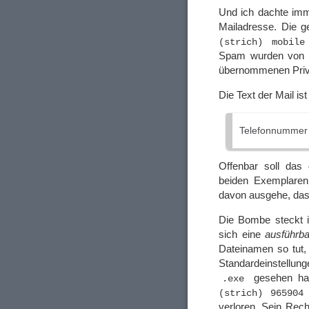
Und ich dachte imm
Mailadresse. Die 
(strich) mobile
Spam wurden von d
übernommenen Priva
Die Text der Mail ist 
Telefonnummer
Offenbar soll das
beiden Exemplaren
davon ausgehe, das
Die Bombe steckt i
sich eine
ausführba
Dateinamen so tut,
Standardeinstellu
gesehen hat
.exe
(strich) 965904
verloren. Sein Rechn