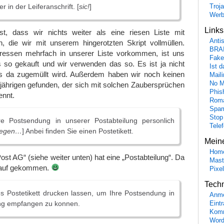
r in der Leiferanschrift. [
sic!
]
Troj
Wer
Link
t, dass wir nichts weiter als eine riesen Liste mit
Anti
, die wir mit unserem hingerotzten Skript vollmüllen.
BRA
ressen mehrfach in unserer Liste vorkommen, ist uns
Fake
s so gekauft und wir verwenden das so. Es ist ja nicht
Ist 
s da zugemüllt wird. Außerdem haben wir noch keinen
Maili
No M
ährigen gefunden, der sich mit solchen Zaubersprüchen
Phis
nnt.
Roma
Spa
Stop
e Postsendung in unserer Postabteilung personlich
Tele
riegen…
] Anbei finden Sie einen Postetikett.
Mein
Hom
ost AG“ (siehe weiter unten) hat eine „Postabteilung“. Da
Mast
drauf gekommen.
Pixe
Tech
es Postetikett drucken lassen, um Ihre Postsendung in
Anme
ung empfangen zu konnen.
Eint
Komm
Word