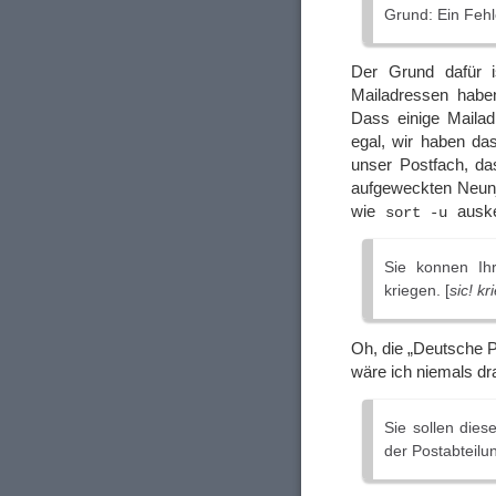
Grund: Ein Fehle
Der Grund dafür is
Mailadressen haben
Dass einige Mailad
egal, wir haben da
unser Postfach, da
aufgeweckten Neunj
wie
auske
sort -u
Sie konnen Ihr
kriegen. [
sic! k
Oh, die „Deutsche P
wäre ich niemals 
Sie sollen dies
der Postabteil