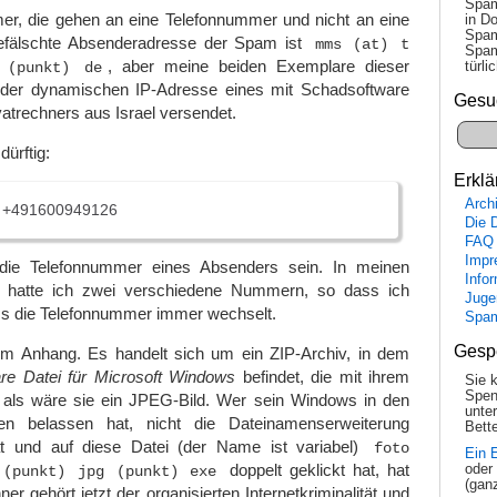
Spam
er, die gehen an eine Telefonnummer und nicht an eine
in Do
Spam
gefälschte Absenderadresse der Spam ist
mms (at) t
Spam
, aber meine beiden Exemplare dieser
tür­l
 (punkt) de
er dynamischen IP-Adresse eines mit Schadsoftware
Gesu
trechners aus Israel versendet.
dürftig:
Erklä
Arch
 +491600949126
Die 
FAQ
Impr
 die Telefonnummer eines Absenders sein. In meinen
Info
 hatte ich zwei verschiedene Nummern, so dass ich
Juge
s die Telefonnummer immer wechselt.
Spa
Gesp
m Anhang. Es handelt sich um ein ZIP-Archiv, in dem
re Datei für Microsoft Windows
befindet, die mit ihrem
Sie 
Spen
 als wäre sie ein JPEG-Bild. Wer sein Windows in den
unte
ngen belassen hat, nicht die Dateinamenserweiterung
Bette
 und auf diese Datei (der Name ist variabel)
foto
Ein 
doppelt geklickt hat, hat
oder
 (punkt) jpg (punkt) exe
(gan
er gehört jetzt der organisierten Internetkriminalität und