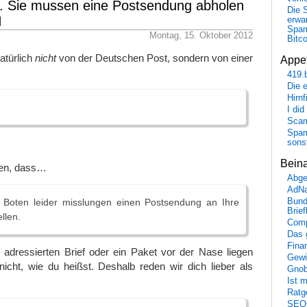
. Sie mussen eine Postsendung abholen
Die 
N
erwar
Spa
Montag, 15. Oktober 2012
Bitc
atürlich
nicht
von der Deutschen Post, sondern von einer
Appet
419.
Die 
Hirn
I did
Scam
Spam
sons
Bein
ten, dass…
Abge
AdN
Bund
 Boten leider misslungen einen Postsendung an Ihre
Brie
llen.
Comp
Das 
Fina
 adressierten Brief oder ein Paket vor der Nase liegen
Gewi
icht, wie du heißst. Deshalb reden wir dich lieber als
Gnob
Ist 
Ratge
SEO