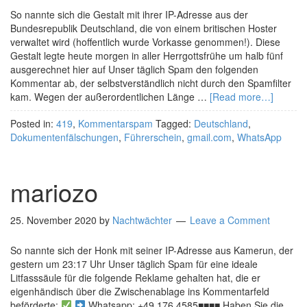
So nannte sich die Gestalt mit ihrer IP-Adresse aus der
Bundesrepublik Deutschland, die von einem britischen Hoster
verwaltet wird (hoffentlich wurde Vorkasse genommen!). Diese
Gestalt legte heute morgen in aller Herrgottsfrühe um halb fünf
ausgerechnet hier auf Unser täglich Spam den folgenden
Kommentar ab, der selbstverständlich nicht durch den Spamfilter
kam. Wegen der außerordentlichen Länge …
[Read more…]
Posted in:
419
,
Kommentarspam
Tagged:
Deutschland
,
Dokumentenfälschungen
,
Führerschein
,
gmail.com
,
WhatsApp
mariozo
25. November 2020
by
Nachtwächter
Leave a Comment
So nannte sich der Honk mit seiner IP-Adresse aus Kamerun, der
gestern um 23:17 Uhr Unser täglich Spam für eine ideale
Litfasssäule für die folgende Reklame gehalten hat, die er
eigenhändisch über die Zwischenablage ins Kommentarfeld
beförderte:
Whatsapp: +49 176 4585■■■■ Haben Sie die