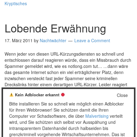
Kryptisches
Lobende Erwähnung
17. März 2011
by
Nachtwächter
Leave a Comment
Wenn jeder von diesen URL-Kürzungsdiensten so schnell und
entschlossen darauf reagieren würde, dass ein Missbrauch durch
Spammer gemeldet wird, wie es notlong.com tut… …dann wäre
das gesamte Internet schon ein viel erträglicherer Platz, denn
inzwischen versteckt fast jeder Spammer seine kriminellen
Dreckslinks hinter einem derartigen URL-Kürzer. Leider reagiert
nicht jeder von diesen Kürzungsdiensten, die das …
[Read
Kein Adblocker erkannt
Close
more…]
Bitte installieren Sie so schnell wie möglich einen Adblocker
Posted in:
Allgemein
Tagged:
Danke
,
URL-Kürzungsdienst
für ihren Webbrowser! Sie schützen damit die Ihren
Computer vor Schadsoftware, die über
Malvertising
verteilt
wird, und Sie schützen sich selbst vor Ausspähung und
intransparentem Datenhandel durch halbseiden bis
grenzkriminell vorgehende Wirtschaftsunternehmen. Das ist