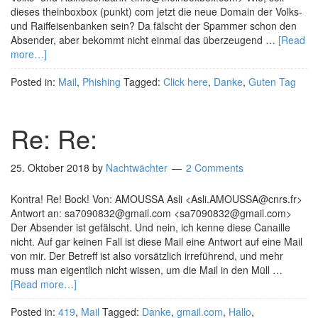
dieses theinboxbox (punkt) com jetzt die neue Domain der Volks-
und Raiffeisenbanken sein? Da fälscht der Spammer schon den
Absender, aber bekommt nicht einmal das überzeugend …
[Read
more…]
Posted in:
Mail
,
Phishing
Tagged:
Click here
,
Danke
,
Guten Tag
Re: Re:
25. Oktober 2018
by
Nachtwächter
2 Comments
Kontra! Re! Bock! Von: AMOUSSA Asli <Asli.AMOUSSA@cnrs.fr>
Antwort an: sa7090832@gmail.com <sa7090832@gmail.com>
Der Absender ist gefälscht. Und nein, ich kenne diese Canaille
nicht. Auf gar keinen Fall ist diese Mail eine Antwort auf eine Mail
von mir. Der Betreff ist also vorsätzlich irreführend, und mehr
muss man eigentlich nicht wissen, um die Mail in den Müll …
[Read more…]
Posted in:
419
,
Mail
Tagged:
Danke
,
gmail.com
,
Hallo
,