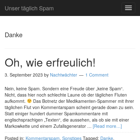
Unser täglich Spam
TOG
NAVI
Danke
Oh, wie erfreulich!
3. September 2023
by
Nachtwächter
1 Comment
Nein, keine Spam. Sondern eine Freude über „keine Spam“.
Nicht, dass hier noch schlechte Laune ob der täglichen Fluten
aufkommt.
Das Botnetz der Medikamenten-Spammer mit ihrer
täglichen Flut von Kommentarspam scheint gerade down zu sein.
Statt einiger hundert dummer Spamkommentare mit
englischsprachigen „Texten“, die aussehen, als ob sie mit einer
Markowkette und einem Zufallsgenerator …
[Read more…]
Posted in:
Kommentarspam
,
Sonstiges
Tagged:
Danke
,