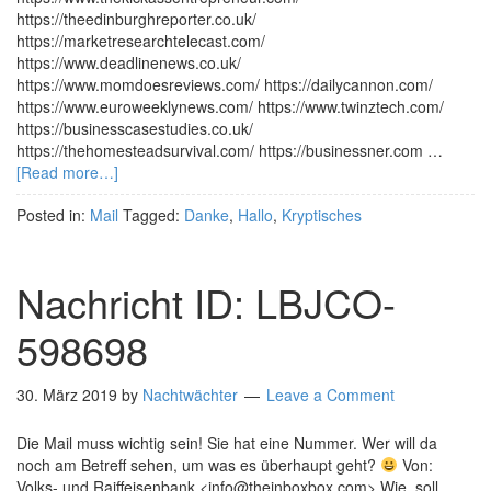
https://theedinburghreporter.co.uk/
https://marketresearchtelecast.com/
https://www.deadlinenews.co.uk/
https://www.momdoesreviews.com/ https://dailycannon.com/
https://www.euroweeklynews.com/ https://www.twinztech.com/
https://businesscasestudies.co.uk/
https://thehomesteadsurvival.com/ https://businessner.com …
[Read more…]
Posted in:
Mail
Tagged:
Danke
,
Hallo
,
Kryptisches
Nachricht ID: LBJCO-
598698
30. März 2019
by
Nachtwächter
Leave a Comment
Die Mail muss wichtig sein! Sie hat eine Nummer. Wer will da
noch am Betreff sehen, um was es überhaupt geht?
Von:
Volks- und Raiffeisenbank <info@theinboxbox.com> Wie, soll