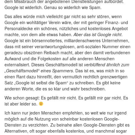
dem Missbrauch der angebotenen Dienstleistungen aufbürdet.
Google ist widerlich. Genau so widerlich wie Spam.
Das alles würde mich vielleicht gar nicht so sehr stören, wenn
Google ein wohltätiger Verein wäre, der mit geringer Finanz- und
Personaldecke ein schönes, nützliches und kostenloses Angebot
machte, von dem alle etwas haben.
Aber das ist Google nicht
.
Google ist ein börsennotiertes, milliardenschweres Unternehmen,
dass mit seiner verantwortungslosen, anti-sozialen Nummer einen
geradezu obszönen Reibach macht, aber den damit verbundenen
Aufwand und die Folgekosten auf alle anderen Menschen
externalisiert. Dieses Geschäftsmodell ist
verblüffend ähnlich zum
„Geschäftsmodell“ eines Spammers
. Das ist es, was mich in so
einen Rant dazu hinreißt, den vermutlich rechtlich grenzwertigen
Satz „Google ist selbst die Spam“ zu schreiben. Es gibt keine
anderen Worte, die es so klar und wahr beschreiben.
Wie schon gesagt: Es gefällt mir nicht. Es gefällt mir gar nicht. Es
ist aber leider so.
Ich kann nur jeden Menschen empfehlen, so weit wie nur irgend
möglich auf die Nutzung von scheinbar kostenlosen Google-
Diensten zu verzichten. Zu beinahe allen Google-Diensten gibt es
Alternativen, oft sogar ebenfalls kostenlos, und manchmal sogar