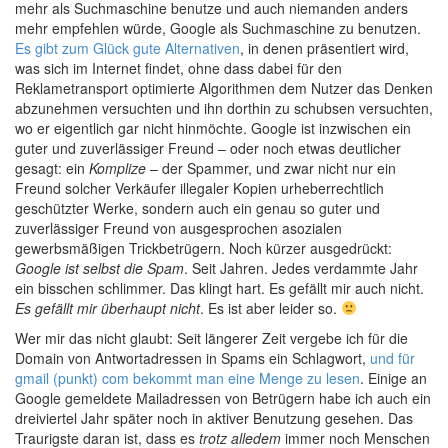
mehr als Suchmaschine benutze und auch niemanden anders
mehr empfehlen würde, Google als Suchmaschine zu benutzen.
Es gibt zum Glück gute Alternativen
, in denen präsentiert wird,
was sich im Internet findet, ohne dass dabei für den
Reklametransport optimierte Algorithmen dem Nutzer das Denken
abzunehmen versuchten und ihn dorthin zu schubsen versuchten,
wo er eigentlich gar nicht hinmöchte. Google ist inzwischen ein
guter und zuverlässiger Freund – oder noch etwas deutlicher
gesagt: ein
Komplize
– der Spammer, und zwar nicht nur ein
Freund solcher Verkäufer illegaler Kopien urheberrechtlich
geschützter Werke, sondern auch ein genau so guter und
zuverlässiger Freund von ausgesprochen asozialen
gewerbsmäßigen Trickbetrügern. Noch kürzer ausgedrückt:
Google ist selbst die Spam
. Seit Jahren. Jedes verdammte Jahr
ein bisschen schlimmer. Das klingt hart. Es gefällt mir auch nicht.
Es gefällt mir überhaupt nicht
. Es ist aber leider so.
Wer mir das nicht glaubt: Seit längerer Zeit vergebe ich für die
Domain von Antwortadressen in Spams ein Schlagwort,
und für
gmail (punkt) com bekommt man eine Menge zu lesen
. Einige an
Google gemeldete Mailadressen von Betrügern habe ich auch ein
dreiviertel Jahr später noch in aktiver Benutzung gesehen. Das
Traurigste daran ist, dass es
trotz alledem
immer noch Menschen