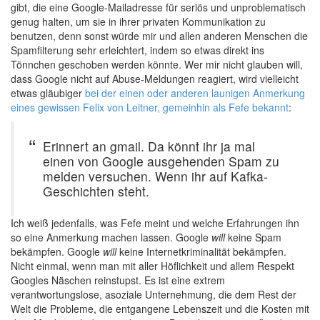
gibt, die eine Google-Mailadresse für seriös und unproblematisch
genug halten, um sie in ihrer privaten Kommunikation zu
benutzen, denn sonst würde mir und allen anderen Menschen die
Spamfilterung sehr erleichtert, indem so etwas direkt ins
Tönnchen geschoben werden könnte. Wer mir nicht glauben will,
dass Google nicht auf Abuse-Meldungen reagiert, wird vielleicht
etwas gläubiger
bei der einen oder anderen launigen Anmerkung
eines gewissen Felix von Leitner, gemeinhin als Fefe bekannt
:
Erinnert an gmail. Da könnt ihr ja mal
einen von Google ausgehenden Spam zu
melden versuchen. Wenn ihr auf Kafka-
Geschichten steht.
Ich weiß jedenfalls, was Fefe meint und welche Erfahrungen ihn
so eine Anmerkung machen lassen. Google
will
keine Spam
bekämpfen. Google
will
keine Internetkriminalität bekämpfen.
Nicht einmal, wenn man mit aller Höflichkeit und allem Respekt
Googles Näschen reinstupst. Es ist eine extrem
verantwortungslose, asoziale Unternehmung, die dem Rest der
Welt die Probleme, die entgangene Lebenszeit und die Kosten mit