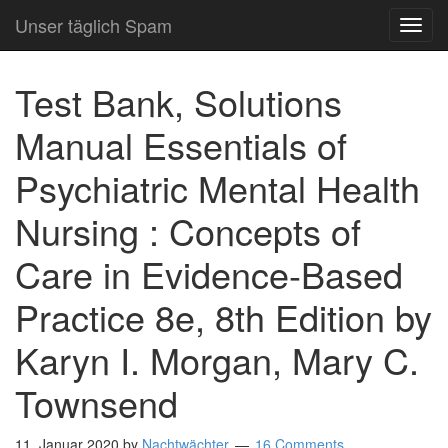
Unser täglich Spam
TOG
NAVI
Test Bank, Solutions
Manual Essentials of
Psychiatric Mental Health
Nursing : Concepts of
Care in Evidence-Based
Practice 8e, 8th Edition by
Karyn I. Morgan, Mary C.
Townsend
11. Januar 2020
by
Nachtwächter
16 Comments