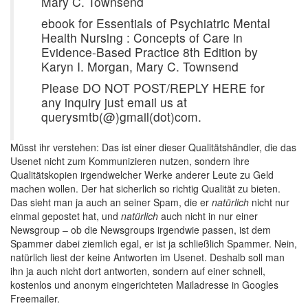
Mary C. Townsend
ebook for Essentials of Psychiatric Mental
Health Nursing : Concepts of Care in
Evidence-Based Practice 8th Edition by
Karyn I. Morgan, Mary C. Townsend
Please DO NOT POST/REPLY HERE for
any inquiry just email us at
querysmtb(@)gmail(dot)com.
Müsst ihr verstehen: Das ist einer dieser Qualitätshändler, die das
Usenet nicht zum Kommunizieren nutzen, sondern ihre
Qualitätskopien irgendwelcher Werke anderer Leute zu Geld
machen wollen. Der hat sicherlich so richtig Qualität zu bieten.
Das sieht man ja auch an seiner Spam, die er
natürlich
nicht nur
einmal gepostet hat, und
natürlich
auch nicht in nur einer
Newsgroup – ob die Newsgroups irgendwie passen, ist dem
Spammer dabei ziemlich egal, er ist ja schließlich Spammer. Nein,
natürlich liest der keine Antworten im Usenet. Deshalb soll man
ihn ja auch nicht dort antworten, sondern auf einer schnell,
kostenlos und anonym eingerichteten Mailadresse in Googles
Freemailer.