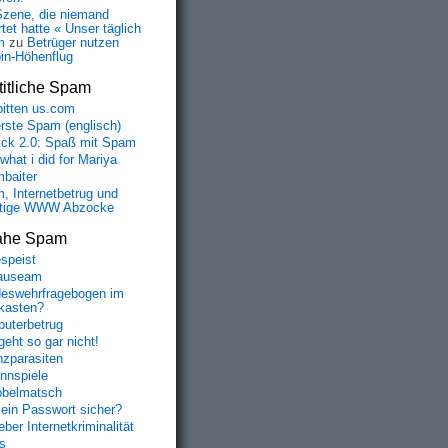
Szene, die niemand
tet hatte « Unser täglich
m
zu
Betrüger nutzen
oin-Höhenflug
itliche Spam
bitten us.com
erste Spam (englisch)
fick 2.0: Spaß mit Spam
 what i did for Mariya
baiter
, Internetbetrug und
tige WWW Abzocke
ahe Spam
speist
auseam
eswehrfragebogen im
fkasten?
uterbetrug
geht so gar nicht!
nzparasiten
nnspiele
belmatsch
mein Passwort sicher?
ber Internetkriminalität
s