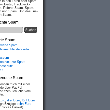
 in den Fo­ren oder Spam
wn­loads, Track­back-
, Re­fe­rer-Spam, Spam,
 und Spam. Und da­zu na­
ich Spam.
chte Spam
rte Spam
ivierte Spam
Datenschleuder-Seite
essum
rmatives zur Spam
ndschutz
m?
endete Spam
können mich mit einer
de über PayPal
rstützen, ich lebe vom
ln:
Euro
,
drei Euro
,
fünf Euro
 großzügige
zehn Euro
z dickes Danke!)