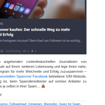
angehenden contentindustriellen Journalisten von
Gute auf ihrem weiteren Lebensweg und lege ihnen nahe,
ergram für mehr Weichreite und Erfolg zuzuspammen –
verurteilten Spammer Facebook
betriebene S/M-Website.
 ist, beim Spamdienstleister auf seriöse Anbieter zu
ie ja selbst in ihrer Spam…
n!
verse
,
Followerkauf
,
Instagram
,
Mastodon
,
Spam für Spam
,