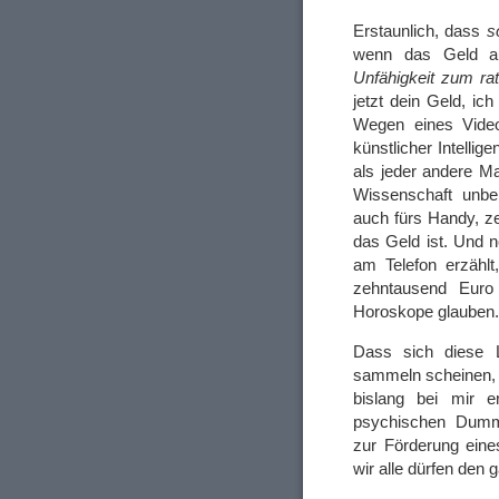
Erstaunlich, dass
s
wenn das Geld a
Unfähigkeit zum rat
jetzt dein Geld, ich
Wegen eines Video
künstlicher Intellig
als jeder andere Ma
Wissenschaft unbe
auch fürs Handy, ze
das Geld ist. Und n
am Telefon erzählt
zehntausend Euro
Horoskope glauben
Dass sich diese L
sammeln scheinen, f
bislang bei mir e
psychischen Dummh
zur Förderung eine
wir alle dürfen den 