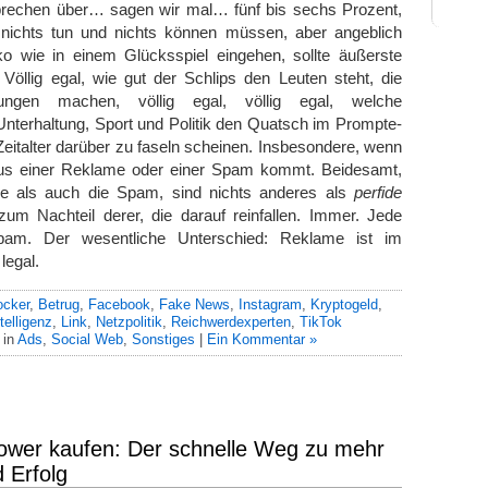
rechen über… sagen wir mal… fünf bis sechs Prozent,
nichts tun und nichts können müssen, aber angeblich
iko wie in einem Glücksspiel eingehen, sollte äußerste
Völlig egal, wie gut der Schlips den Leuten steht, die
ungen machen, völlig egal, völlig egal, welche
nterhaltung, Sport und Politik den Quatsch im Prompte-
Zeitalter darüber zu faseln scheinen. Insbesondere, wenn
us einer Reklame oder einer Spam kommt. Beidesamt,
e als auch die Spam, sind nichts anderes als
perfide
um Nachteil derer, die darauf reinfallen. Immer. Jede
am. Der wesentliche Unterschied: Reklame ist im
legal.
ocker
,
Betrug
,
Facebook
,
Fake News
,
Instagram
,
Kryptogeld
,
telligenz
,
Link
,
Netzpolitik
,
Reichwerdexperten
,
TikTok
 in
Ads
,
Social Web
,
Sonstiges
|
Ein Kommentar »
lower kaufen: Der schnelle Weg zu mehr
 Erfolg