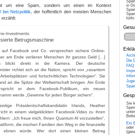
Spam
cht um eine Spam, sondern um einen im Kontext
in Do
Spam
l bei Netzpolitik
, der hoffentlich den meisten Menschen
Spam
 erzählt:
tür­l
Gesu
ne-Investments:
isierte Betrugsmaschine
Erklä
 auf Facebook und Co. versprechen sichere Online-
Arch
ber am Ende verlieren Menschen ihr ganzes Geld […]
Die 
ius blickt direkt in die Kamera. Der deutsche
FAQ
nister richtet sich an die Nation, spricht von „rasantem
Impr
rbeitsplätzen und fortschrittlichen Technologien“. Sie
Info
Juge
and an die Spitze der Weltwirtschaft bringen. Am Ende
Spa
rspricht er dem Facebook-Publikum, ein neues
ramm werde „Gewinne für jeden Bürger sichern“.
Gesp
Sie 
itige Präsidentschaftskandidatin Irlands, Heather
Spen
icht in einem vielgeklickten Facebook-Video zu ihren
unte
Bette
hlern: „Ich freue mich, Ihnen Quantum AI vorzustellen“,
Ein 
lattform, die irischen Familien den Weg in die finanzielle
oder
it ebnen würde. Wer dort einen kleinen Betrag
(gan