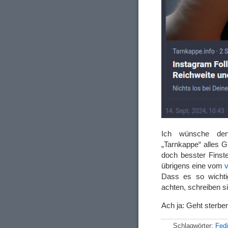
Ich wünsche den 
„Tarnkappe“ alles 
doch besster Finst
übrigens eine vom
Dass es so wichtig
achten, schreiben s
Ach ja: Geht sterbe
Schlagwörter:
Fedi