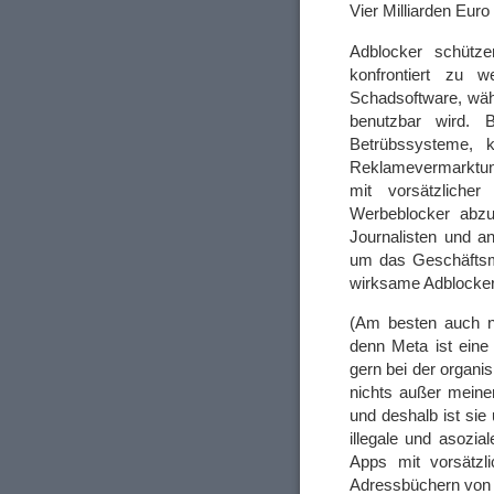
Vier Milliarden Euro
Adblocker schütze
konfrontiert zu
Schadsoftware, wäh
benutzbar wird. 
Betrübssysteme, 
Reklamevermarktun
mit vorsätzliche
Werbeblocker abzuh
Journalisten und a
um das Geschäftsm
wirksame Adblocker!
(Am besten auch n
denn Meta ist eine
gern bei der organis
nichts außer meine
und deshalb ist sie
illegale und asozia
Apps mit vorsätzli
Adressbüchern von 