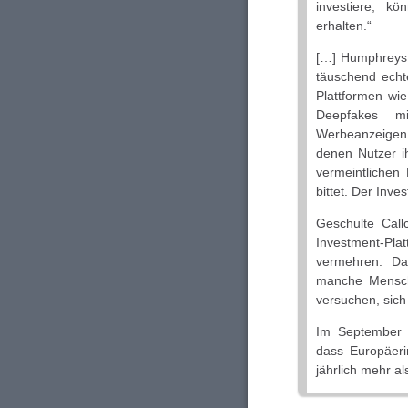
investiere, k
erhalten.“
[…] Humphreys u
täuschend echte
Plattformen wie
Deepfakes mi
Werbeanzeigen. 
denen Nutzer ih
vermeintlichen
bittet. Der Inve
Geschulte Call
Investment-Pl
vermehren. Dar
manche Mensch
versuchen, sich
Im September e
dass Europäer
jährlich mehr al