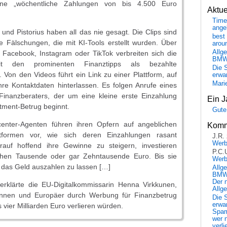
önne „wöchentliche Zahlungen von bis 4.500 Euro
Aktu
Time
ange
nd Pistorius haben all das nie gesagt. Die Clips sind
best 
 Fälschungen, die mit KI-Tools erstellt wurden. Über
arou
Allg
 Facebook, Instagram oder TikTok verbreiten sich die
BM
t den prominenten Finanztipps als bezahlte
Die 
Von den Videos führt ein Link zu einer Plattform, auf
erwar
Mari
re Kontaktdaten hinterlassen. Es folgen Anrufe eines
 Finanzberaters, der um eine kleine erste Einzahlung
Ein J
stment-Betrug beginnt.
Gute
center-Agenten führen ihren Opfern auf angeblichen
Komm
attformen vor, wie sich deren Einzahlungen rasant
J.R.
Wer
auf hoffend ihre Gewinne zu steigern, investieren
P.C.
en Tausende oder gar Zehntausende Euro. Bis sie
Wer
 das Geld auszahlen zu lassen […]
Allg
BMW 
Der 
rklärte die EU-Digitalkommissarin Henna Virkkunen,
Allg
innen und Europäer durch Werbung für Finanzbetrug
Die 
erwar
s vier Milliarden Euro verlieren würden.
Spa
wer n
verli