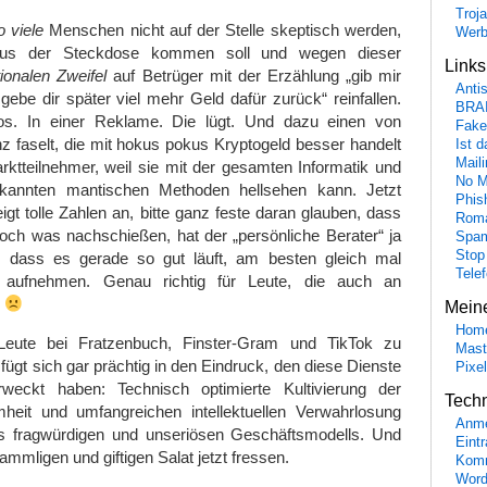
Troj
o viele
Menschen nicht auf der Stelle skeptisch werden,
Wer
us der Steckdose kommen soll und wegen dieser
Link
ionalen Zweifel
auf Betrüger mit der Erzählung „gib mir
Anti
 gebe dir später viel mehr Geld dafür zurück“ reinfallen.
BRA
s. In einer Reklame. Die lügt. Und dazu einen von
Fake
enz faselt, die mit hokus pokus Kryptogeld besser handelt
Ist 
Maili
rktteilnehmer, weil sie mit der gesamten Informatik und
No M
kannten mantischen Methoden hellsehen kann. Jetzt
Phis
igt tolle Zahlen an, bitte ganz feste daran glauben, dass
Roma
och was nachschießen, hat der „persönliche Berater“ ja
Spa
Stop
, dass es gerade so gut läuft, am besten gleich mal
Tele
 aufnehmen. Genau richtig für Leute, die auch an
.
Mein
Hom
eute bei Fratzenbuch, Finster-Gram und TikTok zu
Mast
ügt sich gar prächtig in den Eindruck, den diese Dienste
Pixe
rweckt haben: Technisch optimierte Kultivierung der
Tech
eit und umfangreichen intellektuellen Verwahrlosung
Anme
s fragwürdigen und unseriösen Geschäftsmodells. Und
Eint
gammligen und giftigen Salat jetzt fressen.
Komm
Word