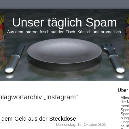
Unser täglich Spam
Aus dem Internet frisch auf den Tisch. Köstlich und aromatisch.
Über
lagwortarchiv „Instagram“
Alle
der 
men­t
Spam
Spam
t dem Geld aus der Steckdose
bung
lungs
Donnerstag, 16. Oktober 2025
es ü