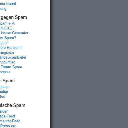
aner-Board
bung
s gegen Spam
spam e.V.
IN.EXE
 Name Generator
das Spam?
nator
ore Ransom!
hingradar
nceScambaiter
mgourmet
 Forum Spam
fonpaul
e Spam
epage
odon
lfed
nische Spam
lden
rags-Feed
entar-Feed
Press.org