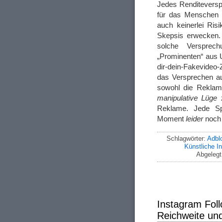
Jedes Renditeversp
für das Menschen 
auch keinerlei Ris
Skepsis erwecken. 
solche Versprech
„Prominenten“ aus U
dir-dein-Fakevideo-
das Versprechen a
sowohl die Reklam
manipulative Lüge
z
Reklame. Jede Sp
Moment
leider
noch 
Schlagwörter:
Adbl
Künstliche In
Abgelegt
Instagram Fol
Reichweite und