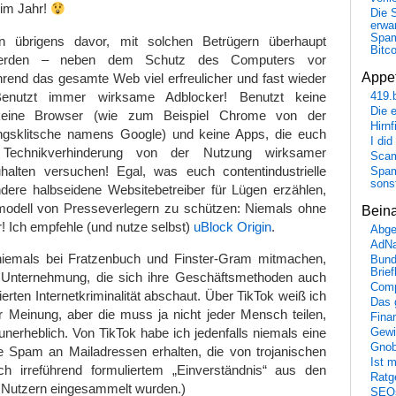
 im Jahr!
Die 
erwar
Spa
n übrigens davor, mit solchen Betrügern überhaupt
Bitc
 werden – neben dem Schutz des Computers vor
Appet
rend das gesamte Web viel erfreulicher und fast wieder
Benutzt immer wirksame Adblocker! Benutzt keine
419.
Die 
keine Browser (wie zum Beispiel Chrome von der
Hirn
gsklitsche namens Google) und keine Apps, die euch
I did
r Technikverhinderung von der Nutzung wirksamer
Scam
alten versuchen! Egal, was euch contentindustrielle
Spam
sons
ndere halbseidene Websitebetreiber für Lügen erzählen,
odell von Presseverlegern zu schützen: Niemals ohne
Bein
 Ich empfehle (und nutze selbst)
uBlock Origin
.
Abge
AdN
iemals bei Fratzenbuch und Finster-Gram mitmachen,
Bund
Brie
 Unternehmung, die sich ihre Geschäftsmethoden auch
Comp
ierten Internetkriminalität abschaut. Über TikTok weiß ich
Das 
r Meinung, aber die muss ja nicht jeder Mensch teilen,
Fina
 unerheblich. Von TikTok habe ich jedenfalls niemals eine
Gewi
Gnob
le Spam an Mailadressen erhalten, die von trojanischen
Ist 
ch irreführend formuliertem „Einverständnis“ aus den
Ratge
Nutzern eingesammelt wurden.)
SEO