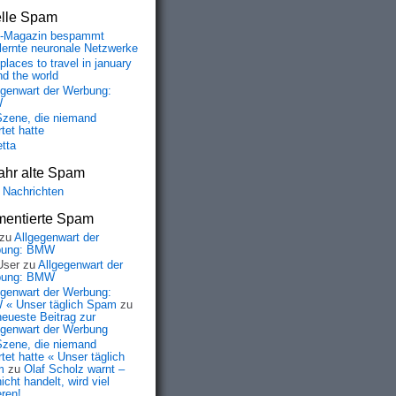
elle Spam
-Magazin bespammt
lernte neuronale Netzwerke
places to travel in january
nd the world
egenwart der Werbung:
W
Szene, die niemand
tet hatte
etta
ahr alte Spam
 Nachrichten
entierte Spam
zu
Allgegenwart der
bung: BMW
User
zu
Allgegenwart der
bung: BMW
egenwart der Werbung:
« Unser täglich Spam
zu
neueste Beitrag zur
egenwart der Werbung
Szene, die niemand
tet hatte « Unser täglich
m
zu
Olaf Scholz warnt –
icht handelt, wird viel
eren!