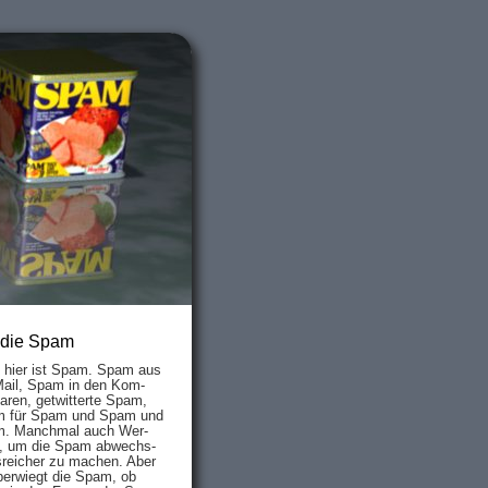
 die Spam
s hier ist Spam. Spam aus
Mail, Spam in den Kom­
aren, ge­twit­ter­te Spam,
 für Spam und Spam und
. Manch­mal auch Wer­
, um die Spam ab­wechs­
­reich­er zu mach­en. Aber
ber­wiegt die Spam, ob