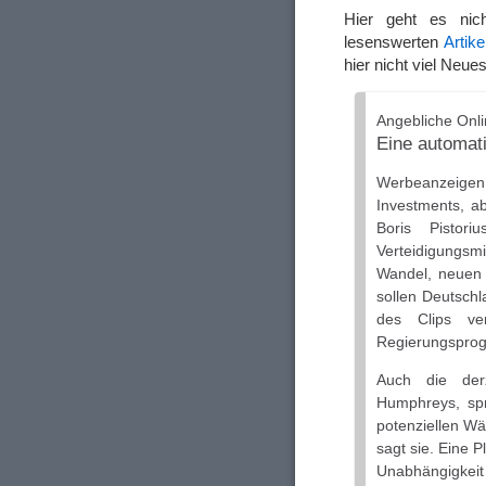
Hier geht es ni
lesenswerten
Artike
hier nicht viel Neues
Angebliche Onli
Eine automat
Werbeanzeigen
Investments, a
Boris Pistor
Verteidigungsmi
Wandel, neuen A
sollen Deutschl
des Clips ve
Regierungsprog
Auch die derze
Humphreys, spr
potenziellen Wä
sagt sie. Eine P
Unabhängigke