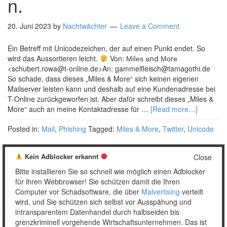
n.
20. Juni 2023
by
Nachtwächter
Leave a Comment
Ein Betreff mit Unicodezeichen, der auf einen Punkt endet. So
wird das Aussortieren leicht.
Von: Міⅼеѕ аոⅾ Моrе
<schubert.rowa@t-online.de>An: gammelfleisch@tamagothi.de
So schade, dass dieses „Miles & More“ sich keinen eigenen
Mailserver leisten kann und deshalb auf eine Kundenadresse bei
T-Online zurückgeworfen ist. Aber dafür schreibt dieses „Miles &
More“ auch an meine Kontaktadresse für …
[Read more…]
Posted in:
Mail
,
Phishing
Tagged:
Miles & More
,
Twitter
,
Unicode
Kein Adblocker erkannt
Close
Bitte installieren Sie so schnell wie möglich einen Adblocker
1
2
…
16
Weiter »
für ihren Webbrowser! Sie schützen damit die Ihren
Computer vor Schadsoftware, die über
Malvertising
verteilt
wird, und Sie schützen sich selbst vor Ausspähung und
intransparentem Datenhandel durch halbseiden bis
grenzkriminell vorgehende Wirtschaftsunternehmen. Das ist