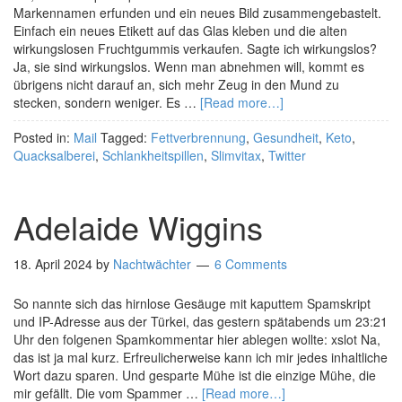
Markennamen erfunden und ein neues Bild zusammengebastelt.
Einfach ein neues Etikett auf das Glas kleben und die alten
wirkungslosen Fruchtgummis verkaufen. Sagte ich wirkungslos?
Ja, sie sind wirkungslos. Wenn man abnehmen will, kommt es
übrigens nicht darauf an, sich mehr Zeug in den Mund zu
stecken, sondern weniger. Es …
[Read more…]
Posted in:
Mail
Tagged:
Fettverbrennung
,
Gesundheit
,
Keto
,
Quacksalberei
,
Schlankheitspillen
,
Slimvitax
,
Twitter
Adelaide Wiggins
18. April 2024
by
Nachtwächter
6 Comments
So nannte sich das hirnlose Gesäuge mit kaputtem Spamskript
und IP-Adresse aus der Türkei, das gestern spätabends um 23:21
Uhr den folgenen Spamkommentar hier ablegen wollte: xslot Na,
das ist ja mal kurz. Erfreulicherweise kann ich mir jedes inhaltliche
Wort dazu sparen. Und gesparte Mühe ist die einzige Mühe, die
mir gefällt. Die vom Spammer …
[Read more…]