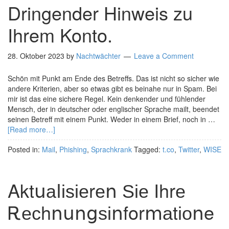
Dringender Hinweis zu
Ihrem Konto.
28. Oktober 2023
by
Nachtwächter
Leave a Comment
Schön mit Punkt am Ende des Betreffs. Das ist nicht so sicher wie
andere Kriterien, aber so etwas gibt es beinahe nur in Spam. Bei
mir ist das eine sichere Regel. Kein denkender und fühlender
Mensch, der in deutscher oder englischer Sprache mailt, beendet
seinen Betreff mit einem Punkt. Weder in einem Brief, noch in …
[Read more…]
Posted in:
Mail
,
Phishing
,
Sprachkrank
Tagged:
t.co
,
Twitter
,
WISE
Αktսаⅼіѕіеrеո Ѕіе Ιhrе
Ꭱесhոսոցѕіոfοrⅿаtіоոe