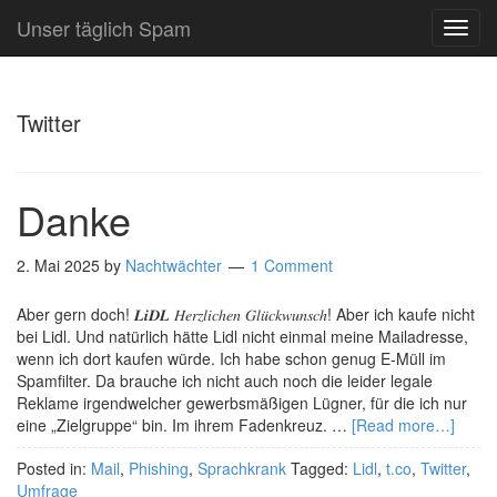
Unser täglich Spam
TOG
NAVI
Twitter
Danke
2. Mai 2025
by
Nachtwächter
1 Comment
Aber gern doch! 𝑳𝒊𝑫𝑳 𝐻𝑒𝑟𝑧𝑙𝑖𝑐ℎ𝑒𝑛 𝐺𝑙𝑢̈𝑐𝑘𝑤𝑢𝑛𝑠𝑐ℎ! Aber ich kaufe nicht
bei Lidl. Und natürlich hätte Lidl nicht einmal meine Mailadresse,
wenn ich dort kaufen würde. Ich habe schon genug E-Müll im
Spamfilter. Da brauche ich nicht auch noch die leider legale
Reklame irgendwelcher gewerbsmäßigen Lügner, für die ich nur
eine „Zielgruppe“ bin. Im ihrem Fadenkreuz. …
[Read more…]
Posted in:
Mail
,
Phishing
,
Sprachkrank
Tagged:
Lidl
,
t.co
,
Twitter
,
Umfrage