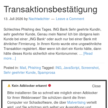
Transaktionsbestätigung
13. Juli 2026
by
Nachtwächter
Leave a Comment
Schlechtes Phishing des Tages. ING Bank Sehr geehrte Kundin,
sehr geehrter Kunde, Genau mein Name! Ich bin übrigens kein
Kunde bei einer „ING Bank“ oder auch nur bei einer Bank mit
ähnlicher Firmierung. In Ihrem Konto wurde eine ungewöhnliche
Transaktion registriert. Aber wenn ich dort ein Konto hätte, dann
hätte dieses Konto sicherlich eine Kontonummer. …
[Read
more…]
Posted in:
Mail
,
Phishing
Tagged:
ING
,
JavaScript
,
Screenshot
,
Sehr geehrter Kunde
,
Spamprosa
Kein Adblocker erkannt
Close
Bitte installieren Sie so schnell wie möglich einen Adblocker
1
2
…
747
Weiter »
für ihren Webbrowser! Sie schützen damit die Ihren
Computer vor Schadsoftware, die über
Malvertising
verteilt
wird, und Sie schützen sich selbst vor Ausspähung und