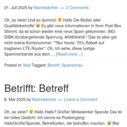
21. Juli 2025
by
Nachtwächter
2 Comments
Oh, so viele! Und so dumme!
Hallo Die Mutter aller
Qualitätsbetreffs!
Es gibt neue Informationen in Ihrer Post-Box
Stimmt, da ist schon wieder eine neue Spam gekommen. ІNG-
DIBA:Vorübergehende Sperrung. #09830406 ! Das ist aber gar
nicht meine Kontonummer. ""Nur heute: 70% Rabatt auf
tragbaren LTE-Router". Oh, ich sehe, diese lustige
Spammerbande aus dem …
[Read more…]
Posted in:
Mail
Tagged:
Betreff
,
Spamschau
Betrifft: Betreff
8. Mai 2025
by
Nachtwächter
Leave a Comment
Oh, so viele?
Hallo Hallo? Grüße! Winkewinke! Spende Das ist
ein tolles Gedicht. Ich nenne es Posteingang:
HalloGrüße!Spende. Betreffzeilen, die betroffen machen.
Bist