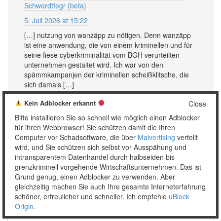
Schwerdtfegr (beta)
5. Juli 2026 at 15:22
[…] nutzung von wanzäpp zu nötigen. Denn wanzäpp
ist eine anwendung, die von einem kriminellen und für
seine fiese cyberkriminalität vom BGH verurteilten
unternehmen gestaltet wird. Ich war von den
spämmkampanjen der kriminellen scheißklitsche, die
sich damals […]
Antworten
Kein Adblocker erkannt
Close
Bitte installieren Sie so schnell wie möglich einen Adblocker
für ihren Webbrowser! Sie schützen damit die Ihren
Computer vor Schadsoftware, die über
Malvertising
verteilt
wird, und Sie schützen sich selbst vor Ausspähung und
Schreibe einen Kommentar
intransparentem Datenhandel durch halbseiden bis
grenzkriminell vorgehende Wirtschaftsunternehmen. Das ist
Deine E-Mail-Adresse wird nicht veröffentlicht.
Erforderliche
Grund genug, einen Adblocker zu verwenden. Aber
Felder sind mit
*
markiert
gleichzeitig machen Sie auch Ihre gesamte Interneterfahrung
Kommentar
*
schöner, erfreulicher und schneller. Ich empfehle
uBlock
Origin
.