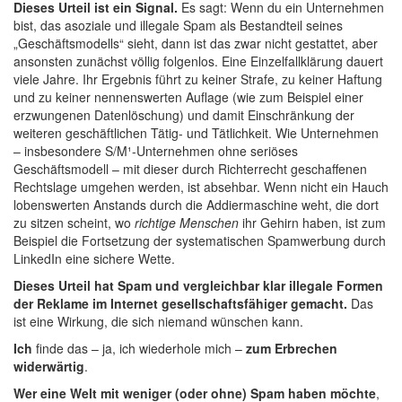
Dieses Urteil ist ein Signal.
Es sagt: Wenn du ein Unternehmen
bist, das asoziale und illegale Spam als Bestandteil seines
„Geschäftsmodells“ sieht, dann ist das zwar nicht gestattet, aber
ansonsten zunächst völlig folgenlos. Eine Einzelfallklärung dauert
viele Jahre. Ihr Ergebnis führt zu keiner Strafe, zu keiner Haftung
und zu keiner nennenswerten Auflage (wie zum Beispiel einer
erzwungenen Datenlöschung) und damit Einschränkung der
weiteren geschäftlichen Tätig- und Tätlichkeit. Wie Unternehmen
– insbesondere
S/M
¹-Unternehmen ohne seriöses
Geschäftsmodell – mit dieser durch Richterrecht geschaffenen
Rechtslage umgehen werden, ist absehbar. Wenn nicht ein Hauch
lobenswerten Anstands durch die Addiermaschine weht, die dort
zu sitzen scheint, wo
richtige Menschen
ihr Gehirn haben, ist zum
Beispiel die Fortsetzung der systematischen Spamwerbung durch
LinkedIn eine sichere Wette.
Dieses Urteil hat Spam und vergleichbar klar illegale Formen
der Reklame im Internet gesellschaftsfähiger gemacht.
Das
ist eine Wirkung, die sich niemand wünschen kann.
Ich
finde das – ja, ich wiederhole mich –
zum Erbrechen
widerwärtig
.
Wer eine Welt mit weniger (oder ohne) Spam haben möchte
,