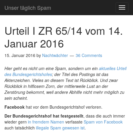
Unser täglich Spam
TOG
NAVI
Urteil I ZR 65/14 vom 14.
Januar 2016
15. Januar 2016
by
Nachtwächter
36 Comments
Hier geht es nicht um eine Spam, sondern um ein
aktuelles Urteil
des Bundesgerichtshofes
; der Titel des Postings ist das
Aktenzeichen. Vieles an diesem Text ist Rückblick. Und zwar
Rückblick in hilflosem Zorn, der mittlerweile Lust an der
Zerstörung bekommt, weil andere Abhilfe nicht mehr möglich zu
sein scheint.
Facebook
hat vor dem Bundesgerichtshof verloren.
Der Bundesgerichtshof hat festgestellt
, dass die auch immer
wieder gern
in fremdem Namen
verfasste
Spam von Facebook
auch tatsächlich
illegale Spam gewesen ist
.