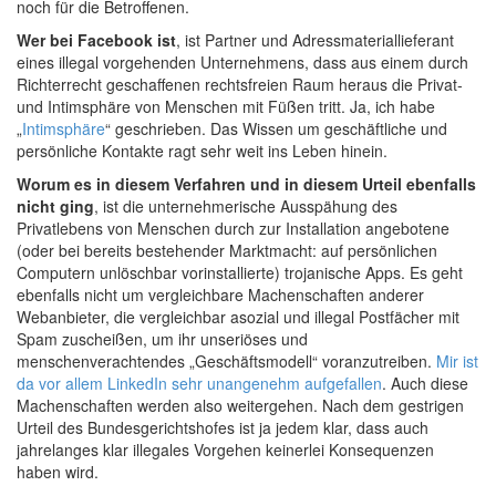
noch für die Betroffenen.
Wer bei Facebook ist
, ist Partner und Adressmateriallieferant
eines illegal vorgehenden Unternehmens, dass aus einem durch
Richterrecht geschaffenen rechtsfreien Raum heraus die Privat-
und Intimsphäre von Menschen mit Füßen tritt. Ja, ich habe
„
Intimsphäre
“ geschrieben. Das Wissen um geschäftliche und
persönliche Kontakte ragt sehr weit ins Leben hinein.
Worum es in diesem Verfahren und in diesem Urteil ebenfalls
nicht ging
, ist die unternehmerische Ausspähung des
Privatlebens von Menschen durch zur Installation angebotene
(oder bei bereits bestehender Marktmacht: auf persönlichen
Computern unlöschbar vorinstallierte) trojanische Apps. Es geht
ebenfalls nicht um vergleichbare Machenschaften anderer
Webanbieter, die vergleichbar asozial und illegal Postfächer mit
Spam zuscheißen, um ihr unseriöses und
menschenverachtendes „Geschäftsmodell“ voranzutreiben.
Mir ist
da vor allem LinkedIn sehr unangenehm aufgefallen
. Auch diese
Machenschaften werden also weitergehen. Nach dem gestrigen
Urteil des Bundesgerichtshofes ist ja jedem klar, dass auch
jahrelanges klar illegales Vorgehen keinerlei Konsequenzen
haben wird.