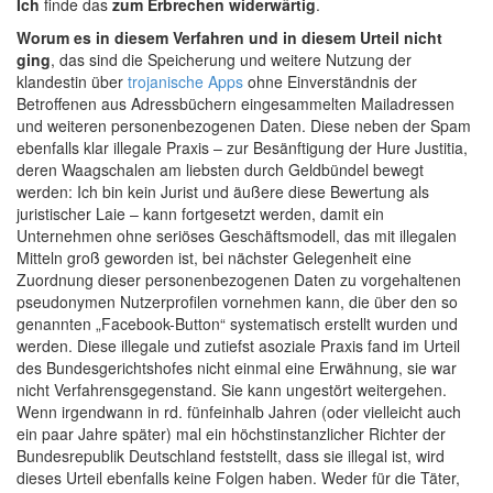
Ich
finde das
zum Erbrechen widerwärtig
.
Worum es in diesem Verfahren und in diesem Urteil nicht
ging
, das sind die Speicherung und weitere Nutzung der
klandestin über
trojanische Apps
ohne Einverständnis der
Betroffenen aus Adressbüchern eingesammelten Mailadressen
und weiteren personenbezogenen Daten. Diese neben der Spam
ebenfalls klar illegale Praxis – zur Besänftigung der Hure Justitia,
deren Waagschalen am liebsten durch Geldbündel bewegt
werden: Ich bin kein Jurist und äußere diese Bewertung als
juristischer Laie – kann fortgesetzt werden, damit ein
Unternehmen ohne seriöses Geschäftsmodell, das mit illegalen
Mitteln groß geworden ist, bei nächster Gelegenheit eine
Zuordnung dieser personenbezogenen Daten zu vorgehaltenen
pseudonymen Nutzerprofilen vornehmen kann, die über den so
genannten „Facebook-Button“ systematisch erstellt wurden und
werden. Diese illegale und zutiefst asoziale Praxis fand im Urteil
des Bundesgerichtshofes nicht einmal eine Erwähnung, sie war
nicht Verfahrensgegenstand. Sie kann ungestört weitergehen.
Wenn irgendwann in rd. fünfeinhalb Jahren (oder vielleicht auch
ein paar Jahre später) mal ein höchstinstanzlicher Richter der
Bundesrepublik Deutschland feststellt, dass sie illegal ist, wird
dieses Urteil ebenfalls keine Folgen haben. Weder für die Täter,