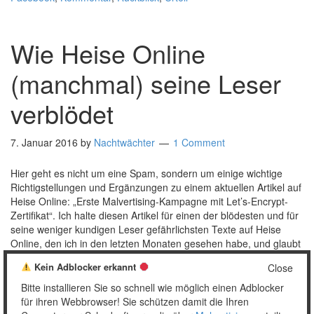
Wie Heise Online
(manchmal) seine Leser
verblödet
7. Januar 2016
by
Nachtwächter
1 Comment
Hier geht es nicht um eine Spam, sondern um einige wichtige
Richtigstellungen und Ergänzungen zu einem aktuellen Artikel auf
Heise Online: „Erste Malvertising-Kampagne mit Let’s-Encrypt-
Zertifikat“. Ich halte diesen Artikel für einen der blödesten und für
seine weniger kundigen Leser gefährlichsten Texte auf Heise
Online, den ich in den letzten Monaten gesehen habe, und glaubt
mir, …
[Read more…]
Kein Adblocker erkannt
Close
Posted in:
Ads
,
Allgemein
,
Sonstiges
Tagged:
Bullshit
,
Heise
Bitte installieren Sie so schnell wie möglich einen Adblocker
Online
,
Kommentar
,
Let's Encrypt
,
Schadsoftware
für ihren Webbrowser! Sie schützen damit die Ihren