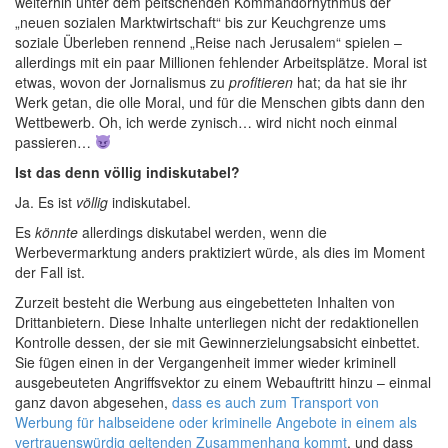
weiterhin unter dem peitschenden Kommandorhythmus der
„neuen sozialen Marktwirtschaft“ bis zur Keuchgrenze ums
soziale Überleben rennend „Reise nach Jerusalem“ spielen –
allerdings mit ein paar Millionen fehlender Arbeitsplätze. Moral ist
etwas, wovon der Jornalismus zu
profitieren
hat; da hat sie ihr
Werk getan, die olle Moral, und für die Menschen gibts dann den
Wettbewerb. Oh, ich werde zynisch… wird nicht noch einmal
passieren…
Ist das denn völlig indiskutabel?
Ja. Es ist
völlig
indiskutabel.
Es
könnte
allerdings diskutabel werden, wenn die
Werbevermarktung anders praktiziert würde, als dies im Moment
der Fall ist.
Zurzeit besteht die Werbung aus eingebetteten Inhalten von
Drittanbietern. Diese Inhalte unterliegen nicht der redaktionellen
Kontrolle dessen, der sie mit Gewinnerzielungsabsicht einbettet.
Sie fügen einen in der Vergangenheit immer wieder kriminell
ausgebeuteten Angriffsvektor zu einem Webauftritt hinzu – einmal
ganz davon abgesehen,
dass es auch zum Transport von
Werbung für halbseidene oder kriminelle Angebote in einem als
vertrauenswürdig geltenden Zusammenhang kommt
, und dass