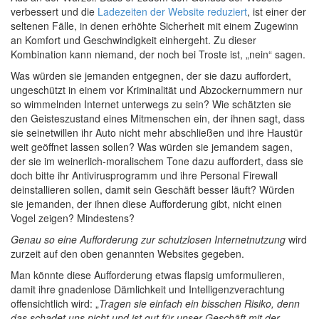
verbessert und die
Ladezeiten der Website reduziert
, ist einer der
seltenen Fälle, in denen erhöhte Sicherheit mit einem Zugewinn
an Komfort und Geschwindigkeit einhergeht. Zu dieser
Kombination kann niemand, der noch bei Troste ist, „nein“ sagen.
Was würden sie jemanden entgegnen, der sie dazu auffordert,
ungeschützt in einem vor Kriminalität und Abzockernummern nur
so wimmelnden Internet unterwegs zu sein? Wie schätzten sie
den Geisteszustand eines Mitmenschen ein, der ihnen sagt, dass
sie seinetwillen ihr Auto nicht mehr abschließen und ihre Haustür
weit geöffnet lassen sollen? Was würden sie jemandem sagen,
der sie im weinerlich-moralischem Tone dazu auffordert, dass sie
doch bitte ihr Antivirusprogramm und ihre Personal Firewall
deinstallieren sollen, damit sein Geschäft besser läuft? Würden
sie jemanden, der ihnen diese Aufforderung gibt, nicht einen
Vogel zeigen? Mindestens?
Genau so eine Aufforderung zur schutzlosen Internetnutzung
wird
zurzeit auf den oben genannten Websites gegeben.
Man könnte diese Aufforderung etwas flapsig umformulieren,
damit ihre gnadenlose Dämlichkeit und Intelligenzverachtung
offensichtlich wird: „
Tragen sie einfach ein bisschen Risiko, denn
das schadet uns nicht und ist gut für unser Geschäft mit der