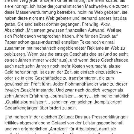
sie den Weg jeder anderen Unternehmung, die mehr kostet, als
sie einbringt. Ich habe die journalistischen Machwerke, die zurzeit
diese Massenverdummung betreiben, nicht ins Web gebeten, sie
haben diese nicht ins Web gebeten und niemand anders hat das
getan. Sie sind selbst dorthin gegangen. Freiwillig. Aktiv.
Absichtlich. Mit einem gewissen finanziellen Aufwand. Weil sie
sich Profit davon versprochen haben, ihre für den Druck auf
Papier schon quasi-industriell erstellten Texte noch einmal
zusammen mit mechanisch eingeblendeter Reklame im Web zu
publizieren. Wenn
das
die einzige Geschäftsidee ist (und so sieht
es seit Jahren immer wieder aus), und wenn diese Geschäftsidee
auch nach zehn Jahren noch mehr Kosten verursacht, als sie
Geld hereinbringt, ist es an der Zeit, sie einfach einzustellen –
oder sie in eine Geschäftsidee zu transformieren, die zum
gewünschten Profit führt. Jeder Flohmarkthändler wäre zu dieser
trivialen Einsicht
imstande. Und zwar nach
deutlich weniger
als
zehn Jahren Erfahrung. Journalisten… sorry… ich meine natürlich
„Qualitätsjournalisten“… scheinen von solchen „komplizierten“
Gedankengängen überfordert zu sein.
Und morgen in der gleichen Zeitung: Das aus Presseerklärungen
kritiklos abgeschriebene Gefasel von der Leistungsgesellschaft
und von erforderlichen „Anreizen“ für Arbeitslose, damit sie