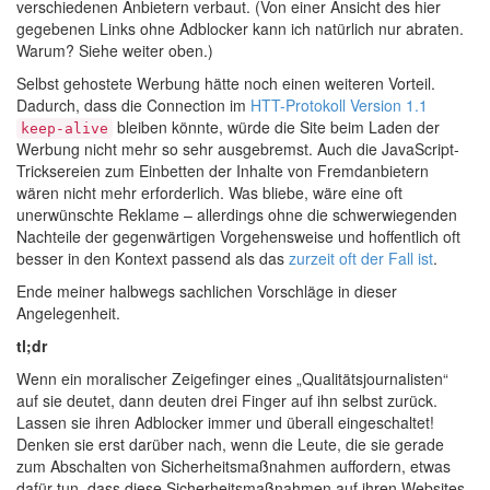
verschiedenen Anbietern verbaut. (Von einer Ansicht des hier
gegebenen Links ohne Adblocker kann ich natürlich nur abraten.
Warum? Siehe weiter oben.)
Selbst gehostete Werbung hätte noch einen weiteren Vorteil.
Dadurch, dass die Connection im
HTT-Protokoll Version 1.1
bleiben könnte, würde die Site beim Laden der
keep-alive
Werbung nicht mehr so sehr ausgebremst. Auch die JavaScript-
Tricksereien zum Einbetten der Inhalte von Fremdanbietern
wären nicht mehr erforderlich. Was bliebe, wäre eine oft
unerwünschte Reklame – allerdings ohne die schwerwiegenden
Nachteile der gegenwärtigen Vorgehensweise und hoffentlich oft
besser in den Kontext passend als das
zurzeit
oft
der
Fall
ist
.
Ende meiner halbwegs sachlichen Vorschläge in dieser
Angelegenheit.
tl;dr
Wenn ein moralischer Zeigefinger eines „Qualitätsjournalisten“
auf sie deutet, dann deuten drei Finger auf ihn selbst zurück.
Lassen sie ihren Adblocker immer und überall eingeschaltet!
Denken sie erst darüber nach, wenn die Leute, die sie gerade
zum Abschalten von Sicherheitsmaßnahmen auffordern, etwas
dafür tun, dass diese Sicherheitsmaßnahmen auf ihren Websites