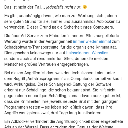
Das ist nicht der Fall…
jedenfalls nicht nur
.
Es gibt, unabhängig davon, wie man zur Werbung steht, einen
sehr guten Grund für sie, immer und ausnahmslos Adblocker zu
verwenden. Dieser Grund ist die Sicherheit ihres Computers.
Die über Ad-Server zum Einbetten in andere Sites ausgelieferte
Werbung wurde in der Vergangenheit
immer
wieder
einmal
zum
Schadsoftware-Transportmittel für die organisierte Kriminalität.
Dies geschah keineswegs nur auf
halbseidenen Websites
,
sondern auch auf renommierten Sites, denen die meisten
Menschen großes Vertrauen entgegenbringen.
Bei diesen Angriffen ist das, was den technischen Laien unter
dem Begriff „Antivirusprogramm“ als Computersicherheit verkauft
wird, wirkungslos. Diese Schlangenöl-Gattung der Software
erkennt nur Schädlinge, die schon bekannt sind. Sie hilft nicht
gegen einen neuartigen Schädling, zumal davon auszugehen ist,
dass die Kriminellen ihre jeweils neueste Brut mit den gängigen
Programmen testen – sie leben schließlich davon, dass ihre
Angriffe wenigstens zwei, drei Tage lang funktionieren.
Ein Adblocker verhindert die Angriffsmöglichkeit über eingebettete
Ads an der Wurzel. Dass er zudem den Genuss der Website