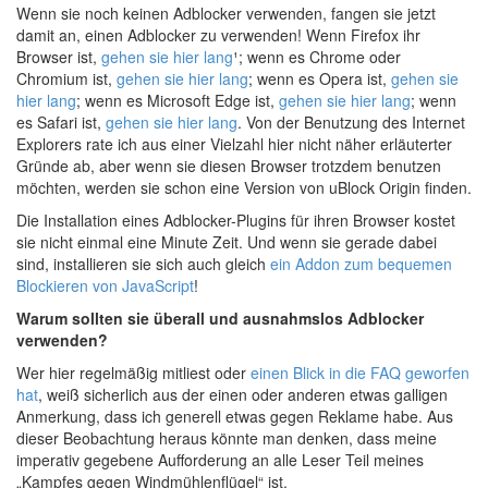
Wenn sie noch keinen Adblocker verwenden, fangen sie jetzt
damit an, einen Adblocker zu verwenden! Wenn Firefox ihr
Browser ist,
gehen sie hier lang
¹; wenn es Chrome oder
Chromium ist,
gehen sie hier lang
; wenn es Opera ist,
gehen sie
hier lang
; wenn es Microsoft Edge ist,
gehen sie hier lang
; wenn
es Safari ist,
gehen sie hier lang
. Von der Benutzung des Internet
Explorers rate ich aus einer Vielzahl hier nicht näher erläuterter
Gründe ab, aber wenn sie diesen Browser trotzdem benutzen
möchten, werden sie schon eine Version von uBlock Origin finden.
Die Installation eines Adblocker-Plugins für ihren Browser kostet
sie nicht einmal eine Minute Zeit. Und wenn sie gerade dabei
sind, installieren sie sich auch gleich
ein Addon zum bequemen
Blockieren von JavaScript
!
Warum sollten sie überall und ausnahmslos Adblocker
verwenden?
Wer hier regelmäßig mitliest oder
einen Blick in die FAQ geworfen
hat
, weiß sicherlich aus der einen oder anderen etwas galligen
Anmerkung, dass ich generell etwas gegen Reklame habe. Aus
dieser Beobachtung heraus könnte man denken, dass meine
imperativ gegebene Aufforderung an alle Leser Teil meines
„Kampfes gegen Windmühlenflügel“ ist.