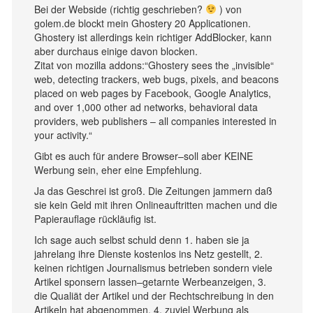
Bei der Webside (richtig geschrieben?
) von
golem.de blockt mein Ghostery 20 Applicationen.
Ghostery ist allerdings kein richtiger AddBlocker, kann
aber durchaus einige davon blocken.
Zitat von mozilla addons:“Ghostery sees the „invisible“
web, detecting trackers, web bugs, pixels, and beacons
placed on web pages by Facebook, Google Analytics,
and over 1,000 other ad networks, behavioral data
providers, web publishers – all companies interested in
your activity.“
Gibt es auch für andere Browser–soll aber KEINE
Werbung sein, eher eine Empfehlung.
Ja das Geschrei ist groß. Die Zeitungen jammern daß
sie kein Geld mit ihren Onlineauftritten machen und die
Papierauflage rückläufig ist.
Ich sage auch selbst schuld denn 1. haben sie ja
jahrelang ihre Dienste kostenlos ins Netz gestellt, 2.
keinen richtigen Journalismus betrieben sondern viele
Artikel sponsern lassen–getarnte Werbeanzeigen, 3.
die Qualiät der Artikel und der Rechtschreibung in den
Artikeln hat abgenommen, 4. zuviel Werbung als