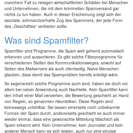
manchem Fall zu riesigen wirtschaftlichen Schäden bei Menschen
und Unternehmen, die mit dem kriminellen Spamversand gar
nichts zu tun haben. Auch in dieser Erscheinung zeigt sich der
asoziale, schmarotzerhafte Zug des Spammers, der jede Form
des „Geschäftes“ verbieten sollte.
Was sind Spamfilter?
Spamfilter sind Programme, die Spam weit gehend automatisch
erkennen und aussortieren. Es gibt solche Filterprogramme für
verschiedenen Stellen des Kommunikationsweges, sowohl auf
Seiten des Mailservers als auch clientseitig. Naive Menschen
glauben, dass damit das Spamproblem bereits erledigt wäre.
So segensreich solche Programme auch sind, haben sie doch vor
allem bei naiver Anwendung auch Nachteile. Kein Spamfilter kann
den Inhalt einer Mail
verstehen
, die Bewertung geschieht an Hand
von Regeln, so genannten
Heuristiken
. Diese Regeln sind
keineswegs unfehlbar. Sie lassen einerseits noch unbekannte
Formen der Spam durch, andererseits geschieht es auch immer
wieder einmal, dass eine gewünschte Mitteilung fälschlich als
Spam erkannt wird. Kein Unternehmer, kein Journalist und kein
anderer Mensch kann es sich leisten, auch nur
eine einzige