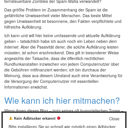
fernsteuerbare Zombies der Spam-Mafia verwandelt?
Das größte Problem im Zusammenhang der Spam ist die
gefährliche Unwissenheit vieler Menschen. Das beste Mittel
gegen Unwissenheit ist besonnene, den Fakten verpflichtete und
hilfreiche Aufklärung.
Ich kann und will hier keine umfassende und aktuelle Aufklärung
geben – tatsächlich habe ich auch noch ein Leben
neben dem
Internet
. Aber die Passivität derer, die solche Aufklärung leisten
müssten
, ist schon erschreckend. Dies gilt in besonderer Weise
angesichts der Tatsache, dass die öffentlich-rechtlichen
Rundfunkanstalten inzwischen von jedem Computernutzer über
die Gebühren mitfinanziert werden; ich bin durchaus der
Meinung, dass aus diesem Umstand auch eine Verantwortung für
die Versorgung der Computernutzer mit essentiellen
Informationen erwächst.
Wie kann ich hier mitmachen?
Wenn ihnen dieses Blog – trotz seines oft humoristischen Tones –
gefällt und sie deshalb hier mitmachen möchten, wenden sie sich
Kein Adblocker erkannt
Close
bitte an die
im Impressum angegebene Kontakt-Mailadresse
. Ich
Bitte installieren Sie so schnell wie möglich einen Adblocker
werde natürlich antworten, aber das kann schon ein paar Tage