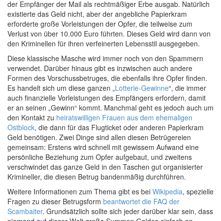
der Empfänger der Mail als rechtmäßiger Erbe ausgab. Natürlich
existierte das Geld nicht, aber der angebliche Papierkram
erforderte große Vorleistungen der Opfer, die teilweise zum
Verlust von über 10.000 Euro führten. Dieses Geld wird dann von
den Kriminellen für ihren verfeinerten Lebensstil ausgegeben.
Diese klassische Masche wird immer noch von den Spammern
verwendet. Darüber hinaus gibt es inzwischen auch andere
Formen des Vorschussbetruges, die ebenfalls ihre Opfer finden.
Es handelt sich um diese ganzen „
Lotterie-Gewinne
“, die immer
auch finanzielle Vorleistungen des Empfängers erfordern, damit
er an seinen „Gewinn“ kommt. Manchmal geht es jedoch auch um
den Kontakt zu
heiratswilligen Frauen aus dem ehemaligen
Ostblock
, die dann für das Flugticket oder anderen Papierkram
Geld benötigen. Zwei Dinge sind allen diesen Betrügereien
gemeinsam: Erstens wird schnell mit gewissem Aufwand eine
persönliche Beziehung zum Opfer aufgebaut, und zweitens
verschwindet das ganze Geld in den Taschen gut organisierter
Krimineller, die diesen Betrug bandenmäßig durchführen.
Weitere Informationen zum Thema gibt es bei
Wikipedia
, spezielle
Fragen zu dieser Betrugsform
beantwortet die FAQ der
Scambaiter
. Grundsätzlich sollte sich jeder darüber klar sein, dass