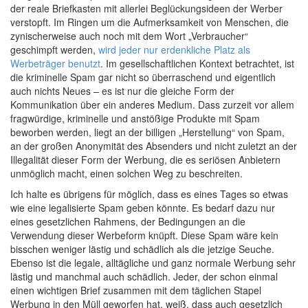
der reale Briefkasten mit allerlei Beglückungsideen der Werber
verstopft. Im Ringen um die Aufmerksamkeit von Menschen, die
zynischerweise auch noch mit dem Wort „Verbraucher“
geschimpft werden,
wird jeder nur erdenkliche Platz als
Werbeträger benutzt
. Im gesellschaftlichen Kontext betrachtet, ist
die kriminelle Spam gar nicht so überraschend und eigentlich
auch nichts Neues – es ist nur die gleiche Form der
Kommunikation über ein anderes Medium. Dass zurzeit vor allem
fragwürdige, kriminelle und anstößige Produkte mit Spam
beworben werden, liegt an der billigen „Herstellung“ von Spam,
an der großen Anonymität des Absenders und nicht zuletzt an der
Illegalität dieser Form der Werbung, die es seriösen Anbietern
unmöglich macht, einen solchen Weg zu beschreiten.
Ich halte es übrigens für möglich, dass es eines Tages so etwas
wie eine legalisierte Spam geben könnte. Es bedarf dazu nur
eines gesetzlichen Rahmens, der Bedingungen an die
Verwendung dieser Werbeform knüpft. Diese Spam wäre kein
bisschen weniger lästig und schädlich als die jetzige Seuche.
Ebenso ist die legale, alltägliche und ganz normale Werbung sehr
lästig und manchmal auch schädlich. Jeder, der schon einmal
einen wichtigen Brief zusammen mit dem täglichen Stapel
Werbung in den Müll geworfen hat, weiß, dass auch gesetzlich