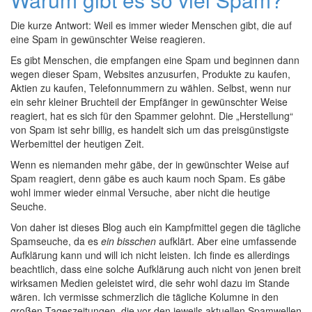
Die kurze Antwort: Weil es immer wieder Menschen gibt, die auf
eine Spam in gewünschter Weise reagieren.
Es gibt Menschen, die empfangen eine Spam und beginnen dann
wegen dieser Spam, Websites anzusurfen, Produkte zu kaufen,
Aktien zu kaufen, Telefonnummern zu wählen. Selbst, wenn nur
ein sehr kleiner Bruchteil der Empfänger in gewünschter Weise
reagiert, hat es sich für den Spammer gelohnt. Die „Herstellung“
von Spam ist sehr billig, es handelt sich um das preisgünstigste
Werbemittel der heutigen Zeit.
Wenn es niemanden mehr gäbe, der in gewünschter Weise auf
Spam reagiert, denn gäbe es auch kaum noch Spam. Es gäbe
wohl immer wieder einmal Versuche, aber nicht die heutige
Seuche.
Von daher ist dieses Blog auch ein Kampfmittel gegen die tägliche
Spamseuche, da es
ein bisschen
aufklärt. Aber eine umfassende
Aufklärung kann und will ich nicht leisten. Ich finde es allerdings
beachtlich, dass eine solche Aufklärung auch nicht von jenen breit
wirksamen Medien geleistet wird, die sehr wohl dazu im Stande
wären. Ich vermisse schmerzlich die tägliche Kolumne in den
großen Tageszeitungen, die vor den jeweils aktuellen Spamwellen