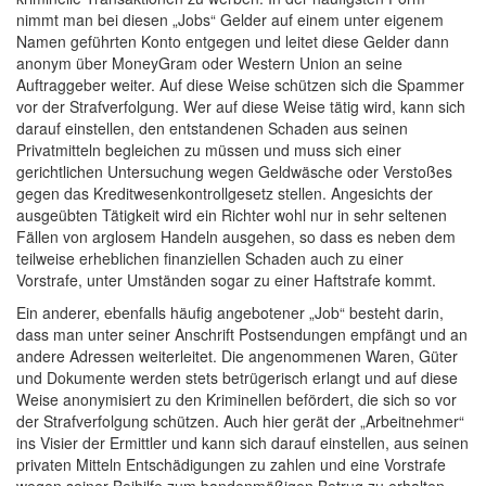
nimmt man bei diesen „Jobs“ Gelder auf einem unter eigenem
Namen geführten Konto entgegen und leitet diese Gelder dann
anonym über MoneyGram oder Western Union an seine
Auftraggeber weiter. Auf diese Weise schützen sich die Spammer
vor der Strafverfolgung. Wer auf diese Weise tätig wird, kann sich
darauf einstellen, den entstandenen Schaden aus seinen
Privatmitteln begleichen zu müssen und muss sich einer
gerichtlichen Untersuchung wegen Geldwäsche oder Verstoßes
gegen das Kreditwesenkontrollgesetz stellen. Angesichts der
ausgeübten Tätigkeit wird ein Richter wohl nur in sehr seltenen
Fällen von arglosem Handeln ausgehen, so dass es neben dem
teilweise erheblichen finanziellen Schaden auch zu einer
Vorstrafe, unter Umständen sogar zu einer Haftstrafe kommt.
Ein anderer, ebenfalls häufig angebotener „Job“ besteht darin,
dass man unter seiner Anschrift Postsendungen empfängt und an
andere Adressen weiterleitet. Die angenommenen Waren, Güter
und Dokumente werden stets betrügerisch erlangt und auf diese
Weise anonymisiert zu den Kriminellen befördert, die sich so vor
der Strafverfolgung schützen. Auch hier gerät der „Arbeitnehmer“
ins Visier der Ermittler und kann sich darauf einstellen, aus seinen
privaten Mitteln Entschädigungen zu zahlen und eine Vorstrafe