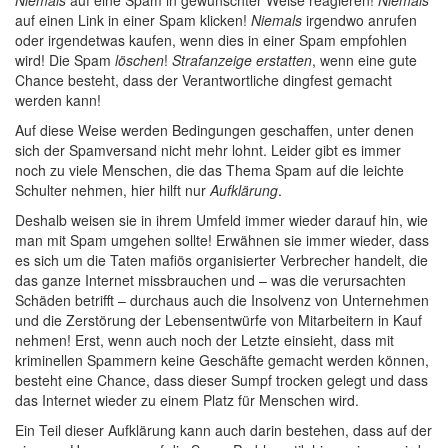
Niemals
auf eine Spam in gewünschter Weise reagieren!
Niemals
auf einen Link in einer Spam klicken!
Niemals
irgendwo anrufen
oder irgendetwas kaufen, wenn dies in einer Spam empfohlen
wird! Die Spam
löschen
!
Strafanzeige erstatten
, wenn eine gute
Chance besteht, dass der Verantwortliche dingfest gemacht
werden kann!
Auf diese Weise werden Bedingungen geschaffen, unter denen
sich der Spamversand nicht mehr lohnt. Leider gibt es immer
noch zu viele Menschen, die das Thema Spam auf die leichte
Schulter nehmen, hier hilft nur
Aufklärung
.
Deshalb weisen sie in ihrem Umfeld immer wieder darauf hin, wie
man mit Spam umgehen sollte! Erwähnen sie immer wieder, dass
es sich um die Taten mafiös organisierter Verbrecher handelt, die
das ganze Internet missbrauchen und – was die verursachten
Schäden betrifft – durchaus auch die Insolvenz von Unternehmen
und die Zerstörung der Lebensentwürfe von Mitarbeitern in Kauf
nehmen! Erst, wenn auch noch der Letzte einsieht, dass mit
kriminellen Spammern keine Geschäfte gemacht werden können,
besteht eine Chance, dass dieser Sumpf trocken gelegt und dass
das Internet wieder zu einem Platz für Menschen wird.
Ein Teil dieser Aufklärung kann auch darin bestehen, dass auf der