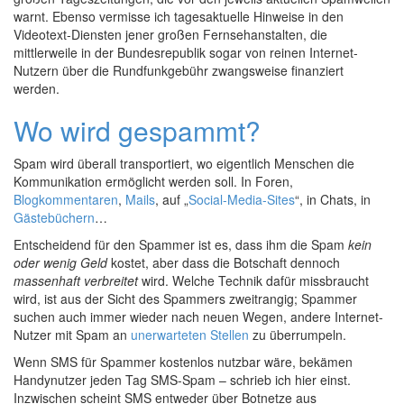
warnt. Ebenso vermisse ich tagesaktuelle Hinweise in den
Videotext-Diensten jener großen Fernsehanstalten, die
mittlerweile in der Bundesrepublik sogar von reinen Internet-
Nutzern über die Rundfunkgebühr zwangsweise finanziert
werden.
Wo wird gespammt?
Spam wird überall transportiert, wo eigentlich Menschen die
Kommunikation ermöglicht werden soll. In Foren,
Blogkommentaren
,
Mails
, auf „
Social-Media-Sites
“, in Chats, in
Gästebüchern
…
Entscheidend für den Spammer ist es, dass ihm die Spam
kein
oder wenig Geld
kostet, aber dass die Botschaft dennoch
massenhaft verbreitet
wird. Welche Technik dafür missbraucht
wird, ist aus der Sicht des Spammers zweitrangig; Spammer
suchen auch immer wieder nach neuen Wegen, andere Internet-
Nutzer mit Spam an
unerwarteten
Stellen
zu überrumpeln.
Wenn SMS für Spammer kostenlos nutzbar wäre, bekämen
Handynutzer jeden Tag SMS-Spam – schrieb ich hier einst.
Inzwischen scheint SMS entweder über Botnetze aus