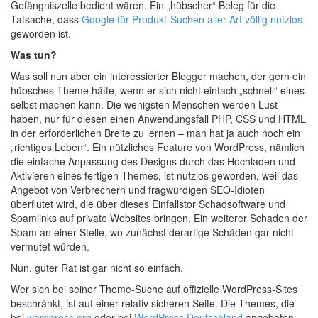
Gefängniszelle bedient wären. Ein „hübscher“ Beleg für die
Tatsache, dass
Google für Produkt-Suchen aller Art völlig nutzlos
geworden ist.
Was tun?
Was soll nun aber ein interessierter Blogger machen, der gern ein
hübsches Theme hätte, wenn er sich nicht einfach „schnell“ eines
selbst machen kann. Die wenigsten Menschen werden Lust
haben, nur für diesen einen Anwendungsfall PHP, CSS und HTML
in der erforderlichen Breite zu lernen – man hat ja auch noch ein
„richtiges Leben“. Ein nützliches Feature von WordPress, nämlich
die einfache Anpassung des Designs durch das Hochladen und
Aktivieren eines fertigen Themes, ist nutzlos geworden, weil das
Angebot von Verbrechern und fragwürdigen SEO-Idioten
überflutet wird, die über dieses Einfallstor Schadsoftware und
Spamlinks auf private Websites bringen. Ein weiterer Schaden der
Spam an einer Stelle, wo zunächst derartige Schäden gar nicht
vermutet würden.
Nun, guter Rat ist gar nicht so einfach.
Wer sich bei seiner Theme-Suche auf offizielle WordPress-Sites
beschränkt, ist auf einer relativ sicheren Seite. Die Themes, die
bei
wordpress.org
oder bei
WordPress Deutschland
angeboten