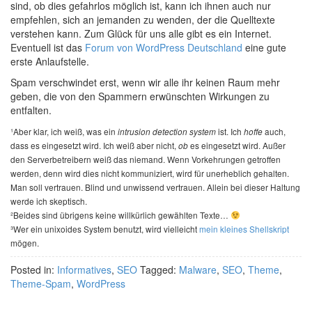
sind, ob dies gefahrlos möglich ist, kann ich ihnen auch nur
empfehlen, sich an jemanden zu wenden, der die Quelltexte
verstehen kann. Zum Glück für uns alle gibt es ein Internet.
Eventuell ist das
Forum von WordPress Deutschland
eine gute
erste Anlaufstelle.
Spam verschwindet erst, wenn wir alle ihr keinen Raum mehr
geben, die von den Spammern erwünschten Wirkungen zu
entfalten.
¹Aber klar, ich weiß, was ein
ist. Ich
auch,
intrusion detection system
hoffe
dass es eingesetzt wird. Ich weiß aber nicht,
es eingesetzt wird. Außer
ob
den Serverbetreibern weiß das niemand. Wenn Vorkehrungen getroffen
werden, denn wird dies nicht kommuniziert, wird für unerheblich gehalten.
Man soll vertrauen. Blind und unwissend vertrauen. Allein bei dieser Haltung
werde ich skeptisch.
²Beides sind übrigens keine willkürlich gewählten Texte…
³Wer ein unixoides System benutzt, wird vielleicht
mein kleines Shellskript
mögen.
Posted in:
Informatives
,
SEO
Tagged:
Malware
,
SEO
,
Theme
,
Theme-Spam
,
WordPress