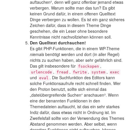
auftauchen², denn will ganz offenbar jemand etwas
verbergen. Warum sollte man das tun? Es gibt
keinen Grund dafür, in einem offenen Quelltext
Dinge verbergen zu wollen. Es ist ein ganz sicheres
Zeichen dafür, dass in diesem Theme Dinge
geschehen, die ein Leser ohne besondere
Kenntnisse nicht nachvollziehen können soll.
Den Quelltext durchsuchen!
Es gibt PHP-Funktionen, die in einem WP-Theme
niemals
benötigt werden und dort (in aller Regel)
nichts zu suchen haben, aber sehr gefährlich sind.
Das gilt insbesondere für
,
fsockopen
,
,
,
,
urlencode
fread
fwrite
system
exec
und
. Die Suchfunktion des Editors kann
eval
solche Funktionsaufrufe recht schnell finden. Wer
den Proton benutzt, sollte sich einmal das
„dateiübergreifende Suchen“ anschauen³. Wenn
eine der benannten Funktionen in den
Themedateien auftaucht, ist das ein sehr starkes
Indiz dafür, dass etwas nicht in Ordnung ist. Im
Zweifelsfall sollte von der Verwendung des Themes
Abstand genommen werden. Aber selbst, wenn
derartige Funktionen nicht auftauchen, können