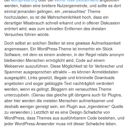
werden, haben eine breitere Nutzergemeinde, und sollte es dort
einmal jemanden gelingen, ein „verseuchtes“ Theme
hochzuladen, so ist die Wahrscheinlichkeit hoch, dass ein
derartiger Missbrauch schnell erkannt und in offener Diskussion
erörtert wird, was zum schnellen Entfernen des dreisten
Versuches führen würde.
Doch selbst an solchen Stellen ist eine gewisse Aufmerksamkeit
angemessen. Ein WordPress-Theme ist immerhin ein Stück
Software, mit dem es einem anderen, in der Regel relativ anonym
bleibenden Menschen ermöglicht wird, Code auf einem
Webserver auszuführen. Diese Möglichkeit ist für Verbrecher und
Spammer ausgesprochen attraktiv – es können Anmeldedaten
ausgespäht, Links gesetzt, illegale und kriminelle Downloads
angeboten und sogar gebloggte Text nachträglich verändert
werden, wenn es gelingt, Bloggern ein verseuchtes Theme
unterzujubeln. (Genau das gleiche gilt übrigens auch für Plugins,
aber hier werden die meisten Menschen aufmerksamer und
deshalb weniger geneigt sein, ein Plugin aus „irgendeiner“ Quelle
zu verwenden.) Letztlich ist es eine Design-Schwäche von
WordPress, dass Themes aus ausführbarem Code bestehen, und
jeder WordPress-Anwender muss mit dieser Schwäche leben.