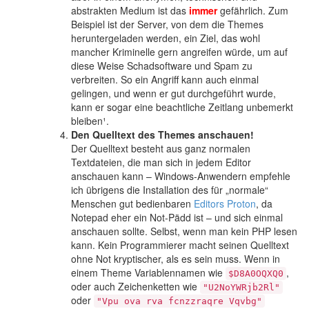
abstrakten Medium ist das
immer
gefährlich. Zum
Beispiel ist der Server, von dem die Themes
heruntergeladen werden, ein Ziel, das wohl
mancher Kriminelle gern angreifen würde, um auf
diese Weise Schadsoftware und Spam zu
verbreiten. So ein Angriff kann auch einmal
gelingen, und wenn er gut durchgeführt wurde,
kann er sogar eine beachtliche Zeitlang unbemerkt
bleiben¹.
Den Quelltext des Themes anschauen!
Der Quelltext besteht aus ganz normalen
Textdateien, die man sich in jedem Editor
anschauen kann – Windows-Anwendern empfehle
ich übrigens die Installation des für „normale“
Menschen gut bedienbaren
Editors Proton
, da
Notepad eher ein Not-Pädd ist – und sich einmal
anschauen sollte. Selbst, wenn man kein PHP lesen
kann. Kein Programmierer macht seinen Quelltext
ohne Not kryptischer, als es sein muss. Wenn in
einem Theme Variablennamen wie
,
$D8A0OQXQ0
oder auch Zeichenketten wie
"U2NoYWRjb2Rl"
oder
"Vpu ova rva fcnzzraqre Vqvbg"