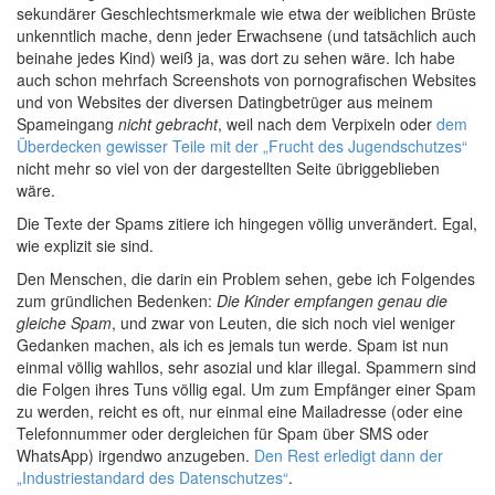
sekundärer Geschlechtsmerkmale wie etwa der weiblichen Brüste
unkenntlich mache, denn jeder Erwachsene (und tatsächlich auch
beinahe jedes Kind) weiß ja, was dort zu sehen wäre. Ich habe
auch schon mehrfach Screenshots von pornografischen Websites
und von Websites der diversen Datingbetrüger aus meinem
Spameingang
nicht gebracht
, weil nach dem Verpixeln oder
dem
Überdecken gewisser Teile mit der „Frucht des Jugendschutzes“
nicht mehr so viel von der dargestellten Seite übriggeblieben
wäre.
Die Texte der Spams zitiere ich hingegen völlig unverändert. Egal,
wie explizit sie sind.
Den Menschen, die darin ein Problem sehen, gebe ich Folgendes
zum gründlichen Bedenken:
Die Kinder empfangen genau die
gleiche Spam
, und zwar von Leuten, die sich noch viel weniger
Gedanken machen, als ich es jemals tun werde. Spam ist nun
einmal völlig wahllos, sehr asozial und klar illegal. Spammern sind
die Folgen ihres Tuns völlig egal. Um zum Empfänger einer Spam
zu werden, reicht es oft, nur einmal eine Mailadresse (oder eine
Telefonnummer oder dergleichen für Spam über SMS oder
WhatsApp) irgendwo anzugeben.
Den Rest erledigt dann der
„Industriestandard des Datenschutzes“
.