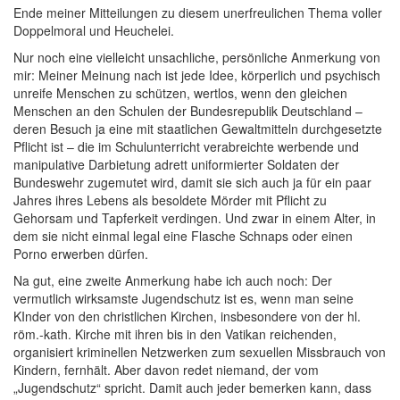
Ende meiner Mitteilungen zu diesem unerfreulichen Thema voller
Doppelmoral und Heuchelei.
Nur noch eine vielleicht unsachliche, persönliche Anmerkung von
mir: Meiner Meinung nach ist jede Idee, körperlich und psychisch
unreife Menschen zu schützen, wertlos, wenn den gleichen
Menschen an den Schulen der Bundesrepublik Deutschland –
deren Besuch ja eine mit staatlichen Gewaltmitteln durchgesetzte
Pflicht ist – die im Schulunterricht verabreichte werbende und
manipulative Darbietung adrett uniformierter Soldaten der
Bundeswehr zugemutet wird, damit sie sich auch ja für ein paar
Jahres ihres Lebens als besoldete Mörder mit Pflicht zu
Gehorsam und Tapferkeit verdingen. Und zwar in einem Alter, in
dem sie nicht einmal legal eine Flasche Schnaps oder einen
Porno erwerben dürfen.
Na gut, eine zweite Anmerkung habe ich auch noch: Der
vermutlich wirksamste Jugendschutz ist es, wenn man seine
KInder von den christlichen Kirchen, insbesondere von der hl.
röm.-kath. Kirche mit ihren bis in den Vatikan reichenden,
organisiert kriminellen Netzwerken zum sexuellen Missbrauch von
Kindern, fernhält. Aber davon redet niemand, der vom
„Jugendschutz“ spricht. Damit auch jeder bemerken kann, dass