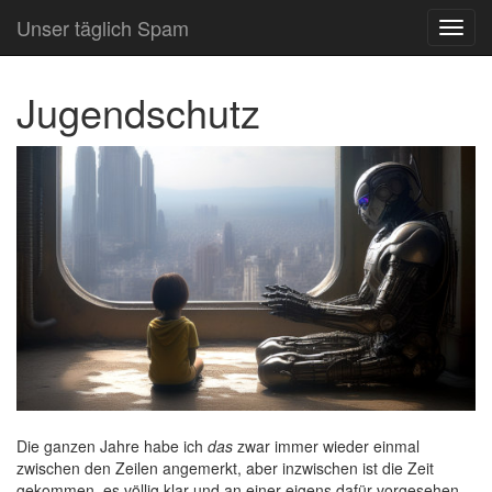
Unser täglich Spam
TOG
NAVI
Jugendschutz
Die ganzen Jahre habe ich
das
zwar immer wieder einmal
zwischen den Zeilen angemerkt, aber inzwischen ist die Zeit
gekommen, es völlig klar und an einer eigens dafür vorgesehen