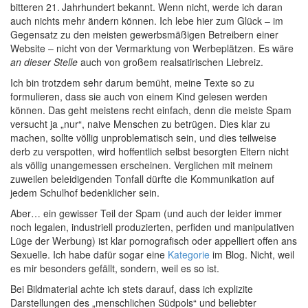
bitteren 21. Jahrhundert bekannt. Wenn nicht, werde ich daran
auch nichts mehr ändern können. Ich lebe hier zum Glück – im
Gegensatz zu den meisten gewerbsmäßigen Betreibern einer
Website – nicht von der Vermarktung von Werbeplätzen. Es wäre
an dieser Stelle
auch von großem realsatirischen Liebreiz.
Ich bin trotzdem sehr darum bemüht, meine Texte so zu
formulieren, dass sie auch von einem Kind gelesen werden
können. Das geht meistens recht einfach, denn die meiste Spam
versucht ja „nur“, naive Menschen zu betrügen. Dies klar zu
machen, sollte völlig unproblematisch sein, und dies teilweise
derb zu verspotten, wird hoffentlich selbst besorgten Eltern nicht
als völlig unangemessen erscheinen. Verglichen mit meinem
zuweilen beleidigenden Tonfall dürfte die Kommunikation auf
jedem Schulhof bedenklicher sein.
Aber… ein gewisser Teil der Spam (und auch der leider immer
noch legalen, industriell produzierten, perfiden und manipulativen
Lüge der Werbung) ist klar pornografisch oder appelliert offen ans
Sexuelle. Ich habe dafür sogar eine
Kategorie
im Blog. Nicht, weil
es mir besonders gefällt, sondern, weil es so ist.
Bei Bildmaterial achte ich stets darauf, dass ich explizite
Darstellungen des „menschlichen Südpols“ und beliebter