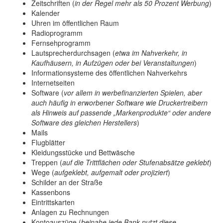
Zeitschriften (
in der Regel mehr als 50 Prozent Werbung
)
Kalender
Uhren im öffentlichen Raum
Radioprogramm
Fernsehprogramm
Lautsprecherdurchsagen (
etwa im Nahverkehr, in
Kaufhäusern, in Aufzügen oder bei Veranstaltungen
)
Informationsysteme des öffentlichen Nahverkehrs
Internetseiten
Software (
vor allem in werbefinanzierten Spielen, aber
auch häufig in erworbener Software wie Druckertreibern
als Hinweis auf passende „Markenprodukte“ oder andere
Software des gleichen Herstellers
)
Mails
Flugblätter
Kleidungsstücke und Bettwäsche
Treppen (
auf die Trittflächen oder Stufenabsätze geklebt
)
Wege (
aufgeklebt, aufgemalt oder projiziert
)
Schilder an der Straße
Kassenbons
Eintrittskarten
Anlagen zu Rechnungen
Kontoauszüge (
beinahe jede Bank nutzt diese