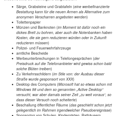
Särge, Grabsteine und Grabtafeln (
eine werbefinanzierte
Bestattung kann für die neuen Armen als Alternative zum
anonymen Verscharren angeboten werden
)
Toilettenpapier
Münzen und Banknoten (
im Moment ist dafür noch ein
dickes Brett zu bohren, aber auch die Notenbanken haben
Kosten, die sie gern reduzieren würden oder in Zukunft
reduzieren müssen
)
Polizei- und Feuerwehrfahrzeuge
amtliche Bescheide
Werbeunterbrechungen in Telefongesprächen (
der
Preisdruck auf die Telefonanbieter wird gewiss schon bald
solche Blüten treiben
)
Zu Verkehrsschildern (
im Stile von: der Ausbau dieser
Straße wurde gesponsort von XXX
)
Desktop des Computers (
Microsoft hat so etwas schon mit
Windows 98 und dem so genannten „Active Desktop“
versucht, war aber damals seiner Zeit „zu weit voraus“, so
dass dieser Versuch noch scheiterte
)
Beschallung öffentlicher Räume (
das geschieht schon jetzt
gelegentlich im Rahmen irgendwelcher Pseudoereignisse
)
Sponsoring von Schulen, Kindergärten, Rathäusern,