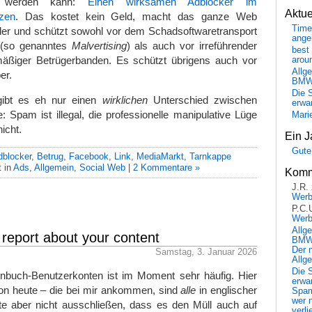
en werden kann:
Einen wirksamen Adblocker im
Aktu
zen
. Das kostet kein Geld, macht das ganze Web
Time
ler und schützt sowohl vor dem Schadsoftwaretransport
ange
 (so genanntes
Malvertising
) als auch vor irreführender
best 
ßiger Betrügerbanden. Es schützt übrigens auch vor
arou
Allg
er.
BM
Die 
gibt es eh nur einen
wirklichen
Unterschied zwischen
erwar
Spam ist illegal, die professionelle manipulative Lüge
Mari
icht.
Ein J
Gute
dblocker
,
Betrug
,
Facebook
,
Link
,
MediaMarkt
,
Tarnkappe
t in
Ads
,
Allgemein
,
Social Web
|
2 Kommentare »
Komm
J.R.
Wer
P.C.
Wer
Allg
report about your content
BMW 
Der 
Samstag, 3. Januar 2026
Allg
Die 
enbuch-Benutzerkonten ist im Moment sehr häufig. Hier
erwar
von heute – die bei mir ankommen, sind
alle
in englischer
Spa
wer n
e aber nicht ausschließen, dass es den Müll auch auf
verli