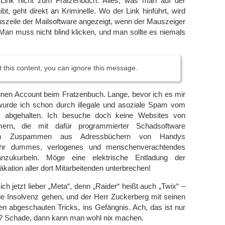
 Link nicht zum Fratzenbuch. Alles, was man auf der
ibt, geht direkt an Kriminelle. Wo der Link hinführt, wird
tuszeile der Mailsoftware angezeigt, wenn der Mauszeiger
. Man muss nicht blind klicken, und man sollte es niemals
st this content, you can ignore this message.
einen Account beim Fratzenbuch. Lange, bevor ich es mir
wurde ich schon durch illegale und asoziale Spam vom
 abgehalten. Ich besuche doch keine Websites von
mern, die mit dafür programmierter Schadsoftware
um Zuspammen aus Adressbüchern von Handys
hr dummes, verlogenes und menschenverachtendes
anzukurbeln. Möge eine elektrische Entladung der
kation aller dort Mitarbeitenden unterbrechen!
ch jetzt lieber „Meta“, denn „Raider“ heißt auch „Twix“ –
 die Insolvenz gehen, und der Herr Zuckerberg mit seinen
llen abgeschauten Tricks, ins Gefängnis. Ach, das ist nur
? Schade, dann kann man wohl nix machen.