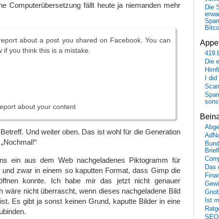
ine Computerübersetzung fällt heute ja niemanden mehr
Die 
erwar
Spa
Bitc
report about a post you shared on Facebook. You can
Appet
 if you think this is a mistake.
419.
Die 
Hirn
I did
Scam
Spam
sons
eport about your content
Bein
Abge
Betreff. Und weiter oben. Das ist wohl für die Generation
AdN
. „Nochmal!“
Bund
Brie
Comp
gens ein aus dem Web nachgeladenes Piktogramm für
Das 
 und zwar in einem so kaputten Format, dass Gimp die
Fina
öffnen konnte. Ich habe mir das jetzt nicht genauer
Gewi
h wäre nicht überrascht, wenn dieses nachgeladene Bild
Gnob
ist. Es gibt ja sonst keinen Grund, kaputte Bilder in eine
Ist 
Ratge
zubinden.
SEO