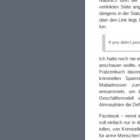
Natürlich
führt der
verlinkten Seite ang
übrigens in der Sta
über den Link liegt
tun.
If you didn’t po
Ich hatte noch nie 
anschauen wollte, 
Fratzenbuch davon
kriminellen Spam
Mailadressen z
einsammeln, um i
Geschäftsmodell 
Atmosphäre die Defä
Facebook – nennt si
soll einfach nur in
tollen, von Krimine
für arme Menschen