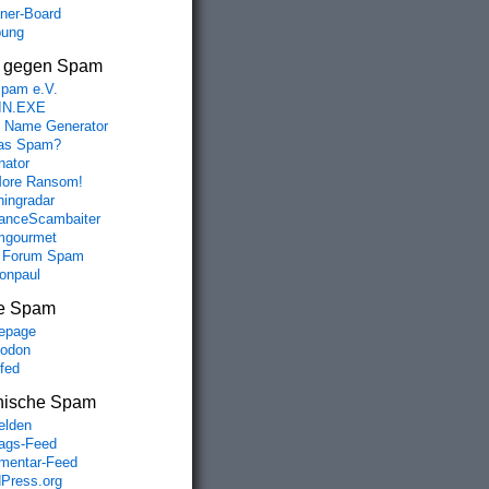
aner-Board
bung
s gegen Spam
spam e.V.
IN.EXE
 Name Generator
das Spam?
nator
ore Ransom!
hingradar
nceScambaiter
mgourmet
 Forum Spam
fonpaul
e Spam
epage
odon
lfed
nische Spam
lden
rags-Feed
entar-Feed
Press.org