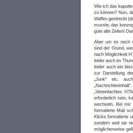
Wie ich das kaputte
zu können? Nun, d
Waffen gestreckt (da
musste, das konzept
gute alte Zeiten! Da
Aber um es noch ei
sind der Grund, wes
nach Möglichkeit HT
leider auch im Thund
leider auch ein bis
zur Darstellung der
„Junk“ etc. au
„Nachrichteninhalt
„Vereinfachtes HTM
erforderlich sein, 
wechseln. Bei mir 
formatierte Mail sch
Klicks formatierte 
sondern weil sie n
möglicherweise gefä