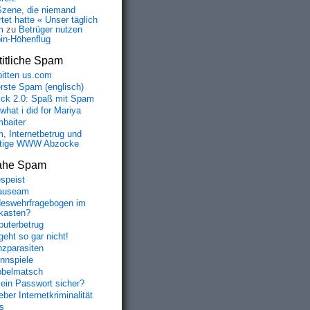
Szene, die niemand
tet hatte « Unser täglich
m
zu
Betrüger nutzen
oin-Höhenflug
itliche Spam
bitten us.com
erste Spam (englisch)
fick 2.0: Spaß mit Spam
 what i did for Mariya
baiter
, Internetbetrug und
tige WWW Abzocke
ahe Spam
speist
auseam
eswehrfragebogen im
fkasten?
uterbetrug
geht so gar nicht!
nzparasiten
nnspiele
belmatsch
mein Passwort sicher?
ber Internetkriminalität
s