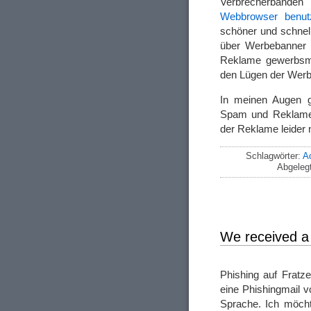
Verbrecherband
Webbrowser benut
schöner und schnel
über Werbebanner
Reklame gewerbsmä
den Lügen der Werb
In meinen Augen 
Spam und Reklame: 
der Reklame leider n
Schlagwörter:
A
Abgeleg
We received a 
Phishing auf Fratz
eine Phishingmail 
Sprache. Ich möcht