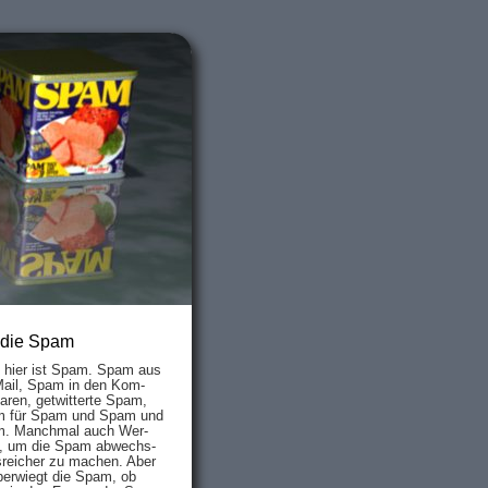
 die Spam
s hier ist Spam. Spam aus
Mail, Spam in den Kom­
aren, ge­twit­ter­te Spam,
 für Spam und Spam und
. Manch­mal auch Wer­
, um die Spam ab­wechs­
­reich­er zu mach­en. Aber
ber­wiegt die Spam, ob