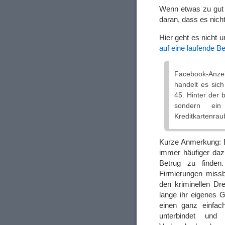
Wenn etwas zu gut 
daran, dass es nicht
Hier geht es nicht 
auf eine laufende 
Facebook-Anze
handelt es sic
45. Hinter der 
sondern ein
Kreditkartenrau
Kurze Anmerkung: E
immer häufiger daz
Betrug zu finde
Firmierungen missb
den kriminellen Dr
lange ihr eigenes G
einen ganz einfac
unterbindet un