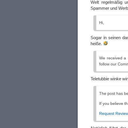
Welt regelmäßig un
Spammer und Werb
Hi,
Sogar in seinen da
heiße.
We received a 
follow our Com
Teletubbie winke wi
The post has be
If you believe t
Request Revie