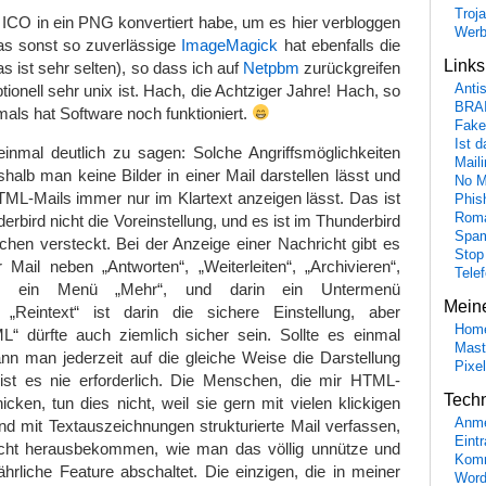
Troj
 ICO in ein PNG konvertiert habe, um es hier verbloggen
Wer
as sonst so zuverlässige
ImageMagick
hat ebenfalls die
Link
s ist sehr selten), so dass ich auf
Netpbm
zurückgreifen
ionell sehr unix ist. Hach, die Achtziger Jahre! Hach, so
Anti
BRA
mals hat Software noch funktioniert.
Fake
Ist 
nmal deutlich zu sagen: Solche Angriffsmöglichkeiten
Maili
halb man keine Bilder in einer Mail darstellen lässt und
No M
ML-Mails immer nur im Klartext anzeigen lässt. Das ist
Phis
Roma
erbird nicht die Voreinstellung, und es ist im Thunderbird
Spa
schen versteckt. Bei der Anzeige einer Nachricht gibt es
Stop
 Mail neben „Antworten“, „Weiterleiten“, „Archivieren“,
Tele
ch ein Menü „Mehr“, und darin ein Untermenü
Mein
“. „Reintext“ ist darin die sichere Einstellung, aber
Hom
L“ dürfte auch ziemlich sicher sein. Sollte es einmal
Mast
kann man jederzeit auf die gleiche Weise die Darstellung
Pixe
ist es nie erforderlich. Die Menschen, die mir HTML-
Tech
icken, tun dies nicht, weil sie gern mit vielen klickigen
Anme
und mit Textauszeichnungen strukturierte Mail verfassen,
Eint
icht herausbekommen, wie man das völlig unnütze und
Komm
hrliche Feature abschaltet. Die einzigen, die in meiner
Word