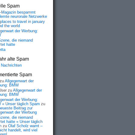
elle Spam
-Magazin bespammt
lernte neuronale Netzwerke
places to travel in january
nd the world
egenwart der Werbung:
W
Szene, die niemand
tet hatte
etta
ahr alte Spam
 Nachrichten
entierte Spam
zu
Allgegenwart der
bung: BMW
User
zu
Allgegenwart der
bung: BMW
egenwart der Werbung:
« Unser täglich Spam
zu
neueste Beitrag zur
egenwart der Werbung
Szene, die niemand
tet hatte « Unser täglich
m
zu
Olaf Scholz warnt –
icht handelt, wird viel
eren!