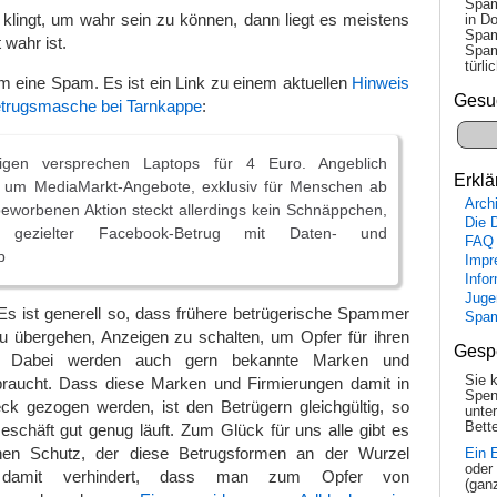
Spam
klingt, um wahr sein zu können, dann liegt es meistens
in Do
Spam
 wahr ist.
Spam
tür­l
um eine Spam. Es ist ein Link zu einem aktuellen
Hinweis
Gesu
Betrugsmasche bei Tarnkappe
:
igen versprechen Laptops für 4 Euro. Angeblich
Erklä
h um MediaMarkt-Angebote, exklusiv für Menschen ab
Arch
beworbenen Aktion steckt allerdings kein Schnäppchen,
Die 
 gezielter Facebook-Betrug mit Daten- und
FAQ
b
Impr
Info
Juge
s ist generell so, dass frühere betrügerische Spammer
Spa
u übergehen, Anzeigen zu schalten, um Opfer für ihren
Gesp
n. Dabei werden auch gern bekannte Marken und
Sie 
raucht. Dass diese Marken und Firmierungen damit in
Spen
eck gezogen werden, ist den Betrügern gleichgültig, so
unte
Bette
eschäft gut genug läuft. Zum Glück für uns alle gibt es
hen Schutz, der diese Betrugsformen an der Wurzel
Ein 
oder
d damit verhindert, dass man zum Opfer von
(gan