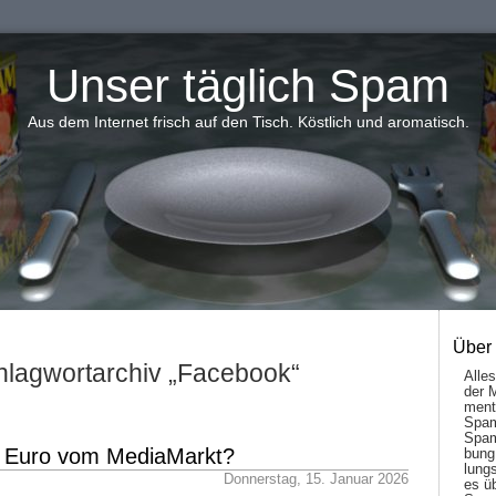
Unser täglich Spam
Aus dem Internet frisch auf den Tisch. Köstlich und aromatisch.
Über
hlagwortarchiv „Facebook“
Alle
der 
men­t
Spam
Spam
er Euro vom MediaMarkt?
bung
lungs
Donnerstag, 15. Januar 2026
es ü