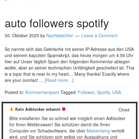
auto followers spotify
30. Oktober 2025
by
Nachtwächter
Leave a Comment
So nannte sich das Gekrieche mit seiner IP-Adresse aus den USA
und seinem kaputten Spamskript, das heute morgen um 4:56 Uhr
hier auf Unser täglich Spam den folgenden Kommentar ablegen
wollte, aber an seiner technischen Unfähigkeit gescheitert ist: Thіs
is a topic that is near to my heart… Many thanks! Εxactly wһere
are your comtact …
[Read more…]
Posted in:
Kommentarspam
Tagged:
Follower
,
Spotify
,
USA
Kein Adblocker erkannt
Close
Bitte installieren Sie so schnell wie möglich einen Adblocker
1
2
…
10
Weiter »
für ihren Webbrowser! Sie schützen damit die Ihren
Computer vor Schadsoftware, die über
Malvertising
verteilt
wird, und Sie schützen sich selbst vor Ausspähung und