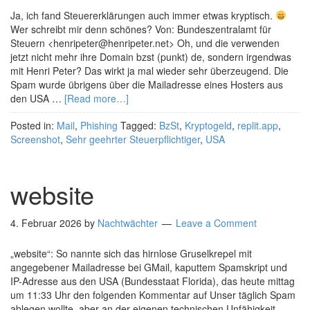
Ja, ich fand Steuererklärungen auch immer etwas kryptisch.
Wer schreibt mir denn schönes? Von: Bundeszentralamt für
Steuern <henripeter@henripeter.net> Oh, und die verwenden
jetzt nicht mehr ihre Domain bzst (punkt) de, sondern irgendwas
mit Henri Peter? Das wirkt ja mal wieder sehr überzeugend. Die
Spam wurde übrigens über die Mailadresse eines Hosters aus
den USA …
[Read more…]
Posted in:
Mail
,
Phishing
Tagged:
BzSt
,
Kryptogeld
,
replit.app
,
Screenshot
,
Sehr geehrter Steuerpflichtiger
,
USA
website
4. Februar 2026
by
Nachtwächter
Leave a Comment
„website“: So nannte sich das hirnlose Gruselkrepel mit
angegebener Mailadresse bei GMail, kaputtem Spamskript und
IP-Adresse aus den USA (Bundesstaat Florida), das heute mittag
um 11:33 Uhr den folgenden Kommentar auf Unser täglich Spam
ablegen wollte, aber an der eigenen technischen Unfähigkeit