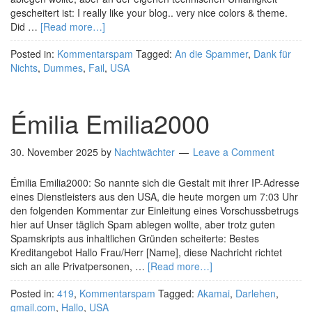
gescheitert ist: I really like your blog.. very nice colors & theme.
Did …
[Read more…]
Posted in:
Kommentarspam
Tagged:
An die Spammer
,
Dank für
Nichts
,
Dummes
,
Fail
,
USA
Émilia Emilia2000
30. November 2025
by
Nachtwächter
Leave a Comment
Émilia Emilia2000: So nannte sich die Gestalt mit ihrer IP-Adresse
eines Dienstleisters aus den USA, die heute morgen um 7:03 Uhr
den folgenden Kommentar zur Einleitung eines Vorschussbetrugs
hier auf Unser täglich Spam ablegen wollte, aber trotz guten
Spamskripts aus inhaltlichen Gründen scheiterte: Bestes
Kreditangebot Hallo Frau/Herr [Name], diese Nachricht richtet
sich an alle Privatpersonen, …
[Read more…]
Posted in:
419
,
Kommentarspam
Tagged:
Akamai
,
Darlehen
,
gmail.com
,
Hallo
,
USA