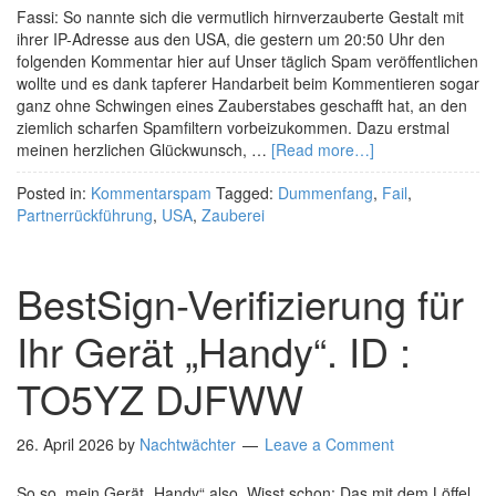
Fassi: So nannte sich die vermutlich hirnverzauberte Gestalt mit
ihrer IP-Adresse aus den USA, die gestern um 20:50 Uhr den
folgenden Kommentar hier auf Unser täglich Spam veröffentlichen
wollte und es dank tapferer Handarbeit beim Kommentieren sogar
ganz ohne Schwingen eines Zauberstabes geschafft hat, an den
ziemlich scharfen Spamfiltern vorbeizukommen. Dazu erstmal
meinen herzlichen Glückwunsch, …
[Read more…]
Posted in:
Kommentarspam
Tagged:
Dummenfang
,
Fail
,
Partnerrückführung
,
USA
,
Zauberei
BestSign-Verifizierung für
Ihr Gerät „Handy“. ID :
TO5YZ DJFWW
26. April 2026
by
Nachtwächter
Leave a Comment
So so, mein Gerät „Handy“ also. Wisst schon: Das mit dem Löffel