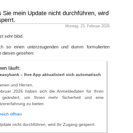
ab.com/bespogkeinnet
om/bespogkeinnet
ls Sie mein Update nicht durchführen, wird
.ph/bespogkeinnet-04-24
perrt.
e.com/u/bespogkeinnet/
Montag, 23. Februar 2026
lkscore.com/people/732272532957/bespogkeinnet
.me/bespogkeinnet/
zt sehr blöd.
ker.com/u/bespogkeinnet
ty.cisco.com/t5/user/viewprofilepage/user-id/2069272
ch so einen unterzeugenden und dumm formulierten
l5.com/vi/home/bespogkeinnet
e diesen gesehen:
gtherapy.org/forum/users/bespogkeinnet/
erbnation.com/artist/bespogkeinnet
wn läuft:
einnet.gitbook.io/bespogkeinnet-docs
easybank – Ihre App aktualisiert sich automatisch
eadless.com/@bespogkeinnet/activity
ool.com/@cong-game-hitclub-9529
amen und Herren,
ovideo.jp/user/144017724
bruar 2026 haben sich die Anmeldedaten für Ihren
lesk.com/members/bespogkeinnet.503149/#about
h geändert, um Ihnen mehr Sicherheit und eine
.com/rvwr/bespogkeinnet/prof/
tzererfahrung zu bieten.
nce3d.adobe.com/community-
eich öffnen
e/org.adobe.user:246F816E69EAD0C80A495FDA@AdobeID
y.xsrv.jp/index.php?bespogkeinnet
Update nicht durchführen, wird Ihr Zugang gesperrt.
bespogkeinnet