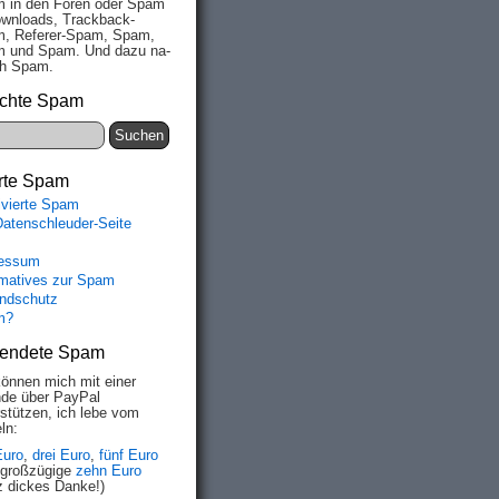
 in den Fo­ren oder Spam
wn­loads, Track­back-
, Re­fe­rer-Spam, Spam,
 und Spam. Und da­zu na­
ich Spam.
chte Spam
rte Spam
ivierte Spam
Datenschleuder-Seite
essum
rmatives zur Spam
ndschutz
m?
endete Spam
können mich mit einer
de über PayPal
rstützen, ich lebe vom
ln:
Euro
,
drei Euro
,
fünf Euro
 großzügige
zehn Euro
z dickes Danke!)