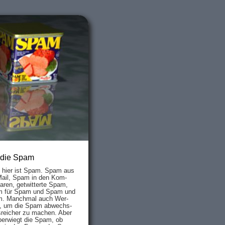
 die Spam
s hier ist Spam. Spam aus
Mail, Spam in den Kom­
aren, ge­twit­ter­te Spam,
 für Spam und Spam und
. Manch­mal auch Wer­
, um die Spam ab­wechs­
­reich­er zu mach­en. Aber
ber­wiegt die Spam, ob