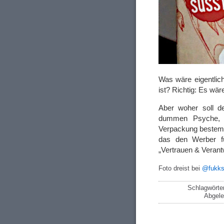
Was wäre eigentlich
ist? Richtig: Es wä
Aber woher soll d
dummen Psyche, d
Verpackung bestemp
das den Werber fü
„Vertrauen & Verant
Foto dreist bei
@fukks
Schlagwörte
Abgele