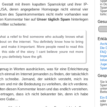
Spam
 Gestalt mit ihrem kaputten Spamskript und ihrer IP-
in Do
Spam
USA, deren angegebene Homepage nicht einmal vier
Spam
tzen des Spamkommentars nicht mehr vorhanden war
tür­l
den Kommentar hier auf
Unser täglich Spam
hinterlegen
Gesu
filter scheiterte:
what a relief to find someone who actually knows what
Erklä
about on the internet. You definitely know how to bring
Arch
ht and make it important. More people need to read this
Die 
this side of the story. I cant believe youre not more
FAQ
Impr
you definitely have the gift.
Info
Juge
Spa
genug in Worten ausdrücken, was für eine Erleichterung
lich einmal im Internet jemanden zu finden, der tatsächlich
Gesp
ch schreibe. Jemand, der wirklich versteht, mich ins
Sie 
en und mir die Bedeutung zu verleihen, die ich verdiene.
Spen
ten diesen Kommentar lesen und das endlich verstehen.
unte
Bette
rtragen, dass ich nicht bekannter bin, denn ich habe
Ein 
ondere Gabe…
oder
(gan