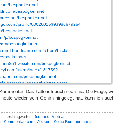
r.com/bespogkeinnet
mblr.com/bespogkeinnet
hance.net/bespogkeinnet
ogger.com/profile/03026015393986679254
om/bespogkeinnet
om/p/bespogkeinnet
.com/bespogkeinnet
keinnet.bandcamp.com/album/hitclub
/bespogkeinnet
maria951.wixsite.com/bespogkeinnet
ncyl.com/users/index/1317592
tapaper.com/p/bespogkeinnet
oogle.com/view/bespogkeinnet/home
com/by/bespogkeinnet/about/
 Kommentar! Das hatte ich auch noch nie. Die Frage, wo
odreads.com/user/show/200572133-bespogkeinnet
eute wieder sein Gehirn hingelegt hat, kann ich auch
.com/es/users/bespogkeinnet-55570929/
tform.com/tonynhomaria951/bespogkeinnet
.ai/bespogkeinnet
Schlagwörter:
Dummes
,
Vietnam
in
Kommentarspam
,
Zocken
|
Keine Kommentare »
einnet.blogspot.com/2026/04/cong-game-hitclub.html
ess.com/member/bespogkeinnet
dthedocs.org/profiles/bespogkeinnet/