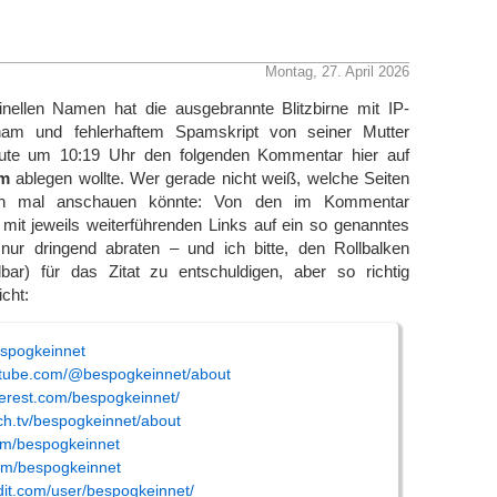
Montag, 27. April 2026
inellen Namen hat die ausgebrannte Blitzbirne mit IP-
am und fehlerhaftem Spamskript von seiner Mutter
te um 10:19 Uhr den folgenden Kommentar hier auf
am
ablegen wollte. Wer gerade nicht weiß, welche Seiten
 mal anschauen könnte: Von den im Kommentar
 mit jeweils weiterführenden Links auf ein so genanntes
nur dringend abraten – und ich bitte, den Rollbalken
lbar) für das Zitat zu entschuldigen, aber so richtig
icht:
espogkeinnet
utube.com/@bespogkeinnet/about
terest.com/bespogkeinnet/
tch.tv/bespogkeinnet/about
com/bespogkeinnet
com/bespogkeinnet
dit.com/user/bespogkeinnet/