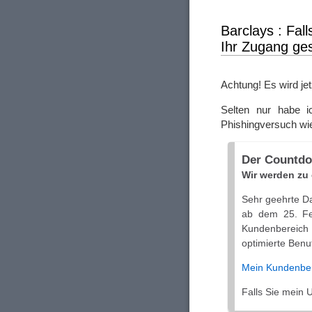
https://sketchf
https://qiita.c
Barclays : Fal
https://telegra
Ihr Zugang ges
https://leetcod
https://www.wa
https://heylink
Achtung! Es wird jet
https://hub.doc
https://communi
Selten nur habe i
https://fliphtm
Phishingversuch wi
https://gamblin
https://www.rev
Der Countdo
https://bespogk
Wir werden zu 
https://www.thr
https://www.sk
Sehr geehrte D
https://www.nic
ab dem 25. Fe
https://talk.p
Kundenbereic
https://tabelog
optimierte Benu
https://substa
Mein Kundenber
assets/profil
http://gojourne
Falls Sie mein 
https://jali.me/