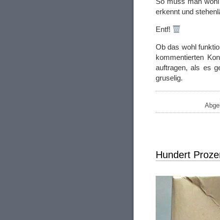
So muss man wohl 
erkennt und stehenl
Entf!
Ob das wohl funkti
kommentierten Kont
auftragen, als es g
gruselig.
Abgel
Hundert Proze