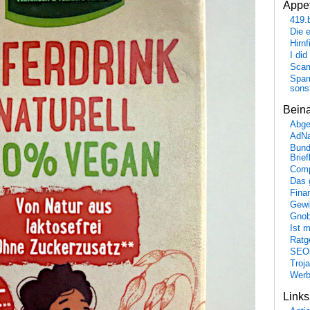
Appet
419.
Die 
Hirn
I did
Scam
Spam
sons
Bein
Abge
AdN
Bund
Brie
Comp
Das 
Fina
Gewi
Gnob
Ist 
Ratge
SEO
Troj
Wer
Link