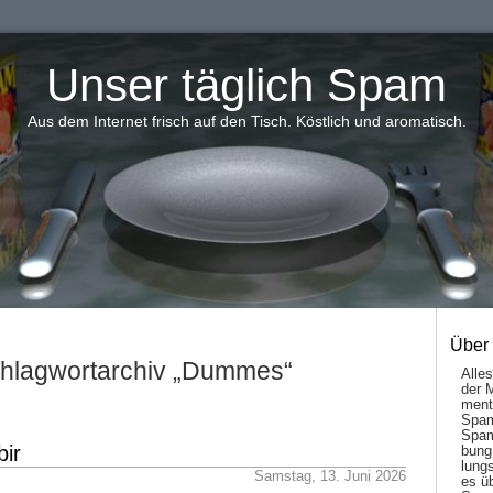
Unser täglich Spam
Aus dem Internet frisch auf den Tisch. Köstlich und aromatisch.
Über
hlagwortarchiv „Dummes“
Alle
der 
men­t
Spam
Spam
bir
bung
lungs
Samstag, 13. Juni 2026
es ü