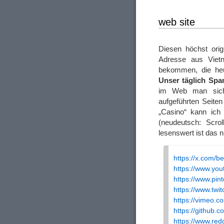
web site
Diesen höchst orig
Adresse aus Vietn
bekommen, die heu
Unser täglich Sp
im Web man sich
aufgeführten Seiten
„Casino“ kann ich 
(neudeutsch: Scrol
lesenswert ist das n
https://x.com/b
https://www.yo
https://www.pin
https://www.twi
https://vimeo.
https://github.
https://www.red