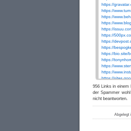
https://gravata
https://www.tu
https://www.be
https://www.bl
https://issuu.c
https://500px.c
https://devpost
https://bespog
https://bio.site
https://tonynho
https://www.ste
https://www.ins
https://sites.g
https://disqus.
956 Links in einem
https://www.go
der Spammer wohl h
https://pixabay
nicht beantworten.
https://form.jo
https://beacons
Abgelegt 
https://bespogk
https://www.ch
https://app.rea