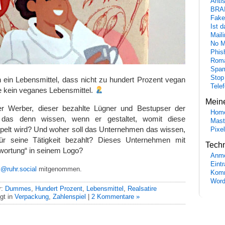
Anti
BRA
Fake
Ist 
Maili
No M
Phis
Roma
Spa
Stop
 ein Lebensmittel, dass nicht zu hundert Prozent vegan
Tele
re kein veganes Lebensmittel.
Mein
er Werber, dieser bezahlte Lügner und Bestupser der
Hom
as denn wissen, wenn er gestaltet, womit diese
Mast
elt wird? Und woher soll das Unternehmen das wissen,
Pixe
r seine Tätigkeit bezahlt? Dieses Unternehmen mit
Tech
wortung“ in seinem Logo?
Anme
Eint
@ruhr.social
mitgenommen.
Komm
Word
r:
Dummes
,
Hundert Prozent
,
Lebensmittel
,
Realsatire
gt in
Verpackung
,
Zahlenspiel
|
2 Kommentare »