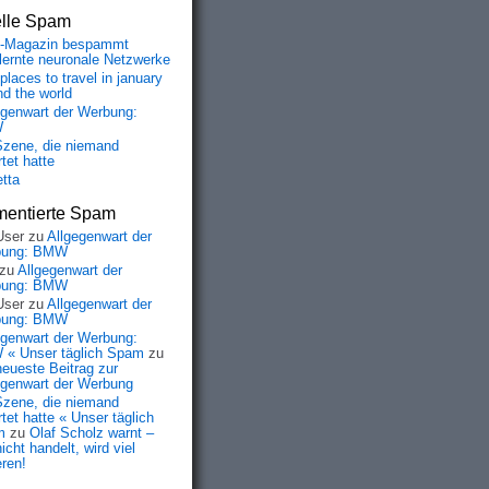
elle Spam
-Magazin bespammt
lernte neuronale Netzwerke
places to travel in january
nd the world
egenwart der Werbung:
W
Szene, die niemand
tet hatte
etta
entierte Spam
User
zu
Allgegenwart der
bung: BMW
zu
Allgegenwart der
bung: BMW
User
zu
Allgegenwart der
bung: BMW
egenwart der Werbung:
« Unser täglich Spam
zu
neueste Beitrag zur
egenwart der Werbung
Szene, die niemand
tet hatte « Unser täglich
m
zu
Olaf Scholz warnt –
icht handelt, wird viel
eren!