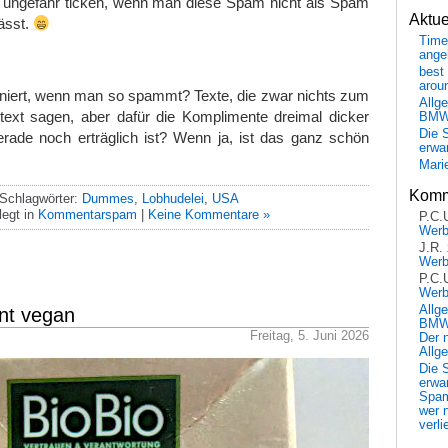
ungefähr ticken, wenn man diese Spam nicht als Spam
Aktu
ässt.
Time
ange
best 
arou
oniert, wenn man so spammt? Texte, die zwar nichts zum
Allg
ext sagen, aber dafür die Komplimente dreimal dicker
BM
Die 
erade noch erträglich ist? Wenn ja, ist das ganz schön
erwar
Mari
Komm
Schlagwörter:
Dummes
,
Lobhudelei
,
USA
egt in
Kommentarspam
|
Keine Kommentare »
P.C.
Wer
J.R.
Wer
P.C.
Wer
Allg
nt vegan
BMW 
Freitag, 5. Juni 2026
Der 
Allg
Die 
erwar
Spa
wer n
verli