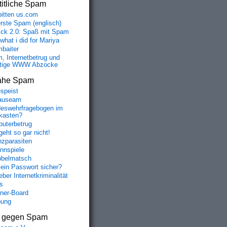
itliche Spam
bitten us.com
erste Spam (englisch)
fick 2.0: Spaß mit Spam
 what i did for Mariya
baiter
, Internetbetrug und
tige WWW Abzocke
ahe Spam
speist
auseam
eswehrfragebogen im
fkasten?
uterbetrug
geht so gar nicht!
nzparasiten
nnspiele
belmatsch
mein Passwort sicher?
ber Internetkriminalität
s
aner-Board
bung
s gegen Spam