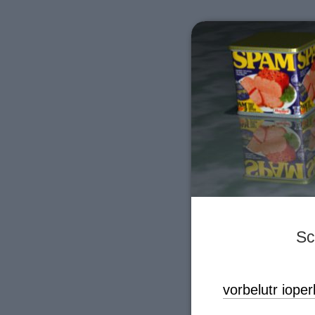
Sc
vorbelutr ioper