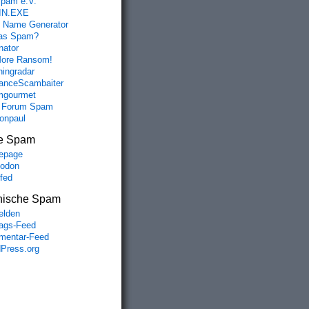
spam e.V.
IN.EXE
 Name Generator
das Spam?
nator
ore Ransom!
hingradar
nceScambaiter
mgourmet
 Forum Spam
fonpaul
e Spam
epage
odon
lfed
nische Spam
lden
rags-Feed
entar-Feed
Press.org