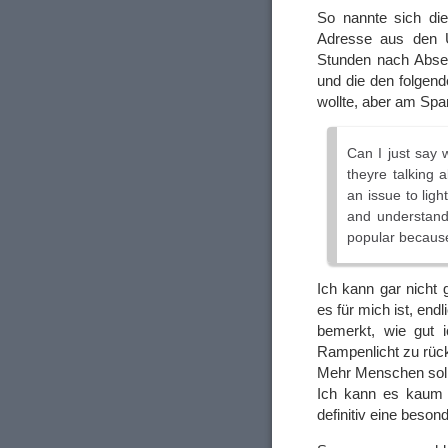
So nannte sich die
Adresse aus den 
Stunden nach Abse
und die den folgen
wollte, aber am Spam
Can I just say 
theyre talking 
an issue to lig
and understand 
popular because 
Ich kann gar nicht 
es für mich ist, end
bemerkt, wie gut i
Rampenlicht zu rück
Mehr Menschen soll
Ich kann es kaum e
definitiv eine bes