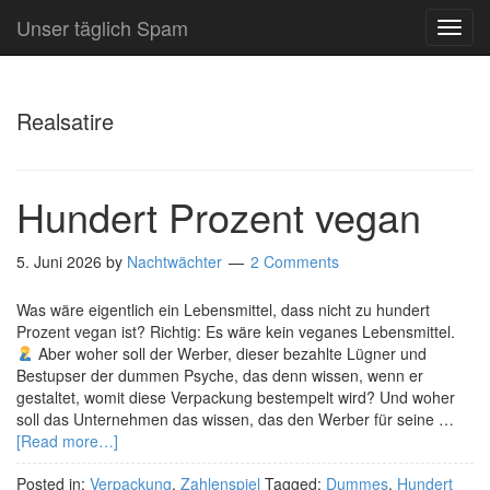
Unser täglich Spam
TOG
NAVI
Realsatire
Hundert Prozent vegan
5. Juni 2026
by
Nachtwächter
2 Comments
Was wäre eigentlich ein Lebensmittel, dass nicht zu hundert
Prozent vegan ist? Richtig: Es wäre kein veganes Lebensmittel.
Aber woher soll der Werber, dieser bezahlte Lügner und
Bestupser der dummen Psyche, das denn wissen, wenn er
gestaltet, womit diese Verpackung bestempelt wird? Und woher
soll das Unternehmen das wissen, das den Werber für seine …
[Read more…]
Posted in:
Verpackung
,
Zahlenspiel
Tagged:
Dummes
,
Hundert