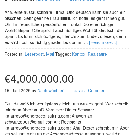
Aha, eine austauschbare Firma. Und deutsch kann sie auch ein
bisschen: Sehr geehrte Frau ■■■■, ich hoffe, es geht Ihnen gut.
Oh, im freundlichen persönlichen Tonfall! So eine richtige
Wohlfühlspam! Sie spricht auch richtiges Wohlfühldeutsch, die
Spam. Es lohnt sich übrigens, hier bis zum Ende zu lesen, denn
es wird noch so richtig gnadenlos dumm. …
[Read more…]
Posted in:
Leserpost
,
Mail
Tagged:
Kantox
,
Realsatire
€4,000,000.00
15. Juni 2025
by
Nachtwächter
Leave a Comment
Gut, da weiß ich wenigstens gleich, um was es geht. Wer schreibt
mir denn überhaupt? Von: Herr Dieter Schwarz
<a.arroyo@energoconsulting.com>Antwort an:
schwarzd001@gmail.comAn: Recipients
<a.arroyo@energoconsulting.com> Aha, Dieter schreibt mir. Aber
ich soll ihm nicht an die Absenderadresse antworten, weil die