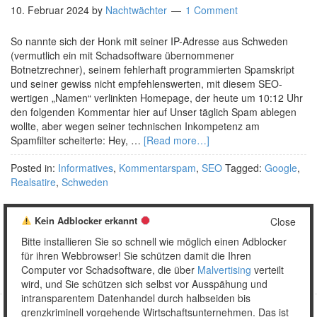
10. Februar 2024
by
Nachtwächter
1 Comment
So nannte sich der Honk mit seiner IP-Adresse aus Schweden
(vermutlich ein mit Schadsoftware übernommener
Botnetzrechner), seinem fehlerhaft programmierten Spamskript
und seiner gewiss nicht empfehlenswerten, mit diesem SEO-
wertigen „Namen“ verlinkten Homepage, der heute um 10:12 Uhr
den folgenden Kommentar hier auf Unser täglich Spam ablegen
wollte, aber wegen seiner technischen Inkompetenz am
Spamfilter scheiterte: Hey, …
[Read more…]
Posted in:
Informatives
,
Kommentarspam
,
SEO
Tagged:
Google
,
Realsatire
,
Schweden
Kein Adblocker erkannt
Close
Bitte installieren Sie so schnell wie möglich einen Adblocker
1
2
…
23
Weiter »
für ihren Webbrowser! Sie schützen damit die Ihren
Computer vor Schadsoftware, die über
Malvertising
verteilt
wird, und Sie schützen sich selbst vor Ausspähung und
intransparentem Datenhandel durch halbseiden bis
grenzkriminell vorgehende Wirtschaftsunternehmen. Das ist