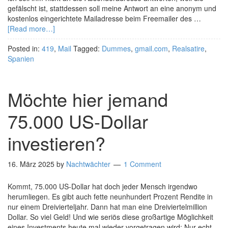
gefälscht ist, stattdessen soll meine Antwort an eine anonym und
kostenlos eingerichtete Mailadresse beim Freemailer des …
[Read more…]
Posted in:
419
,
Mail
Tagged:
Dummes
,
gmail.com
,
Realsatire
,
Spanien
Möchte hier jemand
75.000 US-Dollar
investieren?
16. März 2025
by
Nachtwächter
1 Comment
Kommt, 75.000 US-Dollar hat doch jeder Mensch irgendwo
herumliegen. Es gibt auch fette neunhundert Prozent Rendite in
nur einem Dreivierteljahr. Dann hat man eine Dreiviertelmillion
Dollar. So viel Geld! Und wie seriös diese großartige Möglichkeit
eines Investments heute mal wieder vorgetragen wird: Nur echt