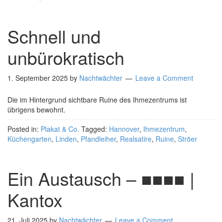
Schnell und
unbürokratisch
1. September 2025
by
Nachtwächter
Leave a Comment
Die im Hintergrund sichtbare Ruine des Ihmezentrums ist
übrigens bewohnt.
Posted in:
Plakat & Co.
Tagged:
Hannover
,
Ihmezentrum
,
Küchengarten
,
Linden
,
Pfandleiher
,
Realsatire
,
Ruine
,
Ströer
Ein Austausch – ■■■■ |
Kantox
21. Juli 2025
by
Nachtwächter
Leave a Comment