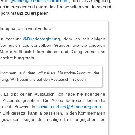
at von
@rainer@friendica.sokoll.com
, nicht als Aneignung,
an interessierten Lesern das Freischalten von Javascript
asporainstanz zu ersparen:
hung habe ich wohl verloren.
en Account
@Bundesregierung
, dem ich seit einigen
 vermutlich aus denselben Gründen wie die anderen
Man erhofft sich Informationen und Dialog, zumal das
beschreibung steht:
illkommen auf dem offiziellen Mastodon-Account der
rung. Wir freuen uns auf den Austausch mit euch!
. Es gibt keinen Austausch, ich habe nie irgendeine
 Accounts gesehen. Die Accountbetreiber lesen die
 nicht. Beweis: In
social.bund.de/@Bundesregierun…
er Link gesetzt, kann ja passieren. In den Kommentaren
ingewiesen, sogar der richtige Link angegeben, es