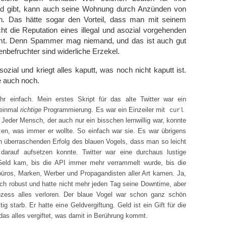
eld gibt, kann auch seine Wohnung durch Anzünden von
n. Das hätte sogar den Vorteil, dass man mit seinem
icht die Reputation eines illegal und asozial vorgehenden
. Denn Spammer mag niemand, und das ist auch gut
nbefruchter sind widerliche Erzekel.
ozial und kriegt alles kaputt, was noch nicht kaputt ist.
e auch noch.
r einfach. Mein erstes Skript für das alte Twitter war ein
t einmal
richtige
Programmierung. Es war ein Einzeiler mit
curl
Jeder Mensch, der auch nur ein bisschen lernwillig war, konnte
zen, was immer er wollte. So einfach war sie. Es war übrigens
n überraschenden Erfolg des blauen Vogels, dass man so leicht
 darauf aufsetzen konnte. Twitter war eine durchaus lustige
Geld kam, bis die API immer mehr verrammelt wurde, bis die
rbüros, Marken, Werber und Propagandisten aller Art kamen. Ja,
uch robust und hatte nicht mehr jeden Tag seine Downtime, aber
zess alles verloren. Der blaue Vogel war schon ganz schön
ig starb. Er hatte eine Geldvergiftung. Geld ist ein Gift für die
as alles vergiftet, was damit in Berührung kommt.