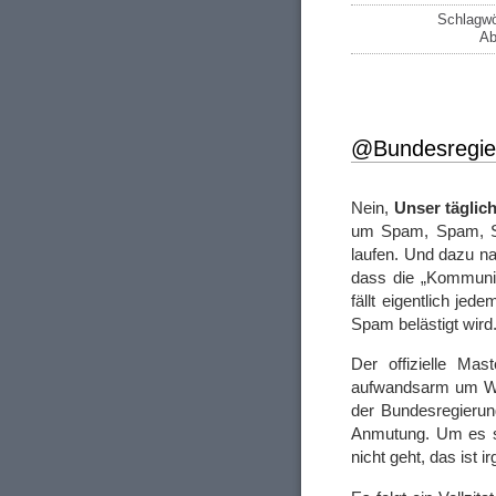
Schlagwö
Ab
@Bundesregier
Nein,
Unser tägli
um Spam, Spam, Sp
laufen. Und dazu na
dass die „Kommunik
fällt eigentlich j
Spam belästigt wird
Der offizielle Mas
aufwandsarm um Wei
der Bundesregieru
Anmutung. Um es so
nicht geht, das ist