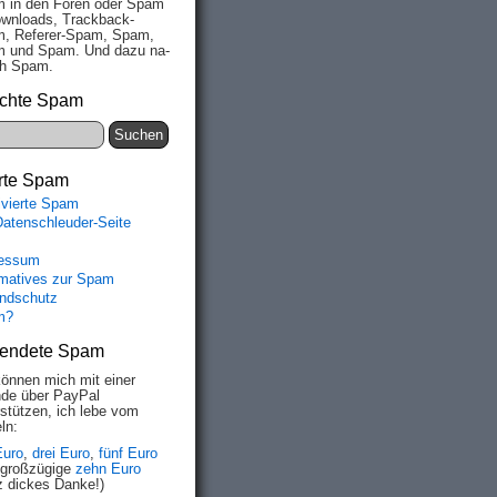
 in den Fo­ren oder Spam
wn­loads, Track­back-
, Re­fe­rer-Spam, Spam,
 und Spam. Und da­zu na­
ich Spam.
chte Spam
rte Spam
ivierte Spam
Datenschleuder-Seite
essum
rmatives zur Spam
ndschutz
m?
endete Spam
können mich mit einer
de über PayPal
rstützen, ich lebe vom
ln:
Euro
,
drei Euro
,
fünf Euro
 großzügige
zehn Euro
z dickes Danke!)