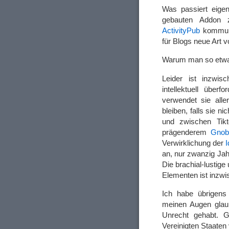
Was passiert eige
gebauten Addon z
ActivityPub
kommuni
für Blogs neue Art 
Warum man so etwas
Leider ist inzwi
intellektuell über
verwendet sie alle
bleiben, falls sie ni
und zwischen Tik
prägenderem
Gnob
Verwirklichung der
I
an, nur zwanzig Jahr
Die brachial-lustige 
Elementen ist inzw
Ich habe übrigens
meinen Augen glaubw
Unrecht gehabt. 
Vereinigten Staaten