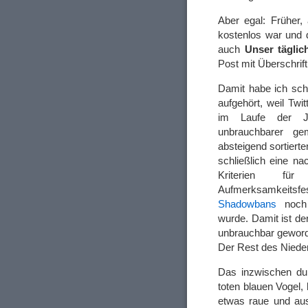
Aber egal: Früher,
kostenlos war und d
auch
Unser tägli
Post mit Überschrift
Damit habe ich sch
aufgehört, weil Twi
im Laufe der Ja
unbrauchbarer gem
absteigend sortiert
schließlich eine na
Kriterien für
Aufmerksamkeitsfess
Shadowbans
noch 
wurde. Damit ist der
unbrauchbar geworde
Der Rest des Nieder
Das inzwischen dur
toten blauen Vogel, 
etwas raue und aus