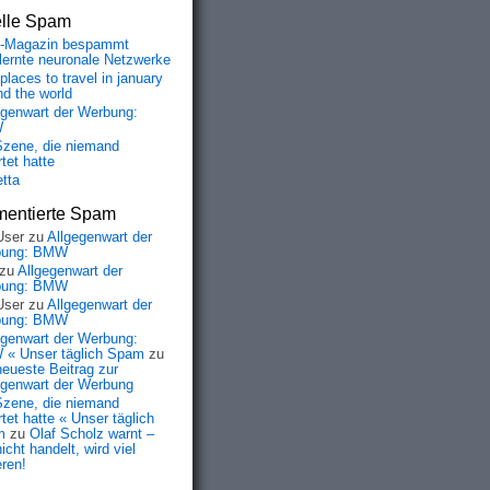
elle Spam
-Magazin bespammt
lernte neuronale Netzwerke
places to travel in january
nd the world
egenwart der Werbung:
W
Szene, die niemand
tet hatte
etta
entierte Spam
User
zu
Allgegenwart der
bung: BMW
zu
Allgegenwart der
bung: BMW
User
zu
Allgegenwart der
bung: BMW
egenwart der Werbung:
« Unser täglich Spam
zu
neueste Beitrag zur
egenwart der Werbung
Szene, die niemand
tet hatte « Unser täglich
m
zu
Olaf Scholz warnt –
icht handelt, wird viel
eren!