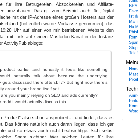
Anti
le für ihre Betrügereien, Abzockereien und Affiliate-
BRA
n umzubauen. Das gilt zum Beispiel auch für „Digital
Fake
Ist 
rieche mit der IP-Adresse eines großen Hosters aus der
Maili
tschland (hoffentlich wurde Vorkasse genommen), das
No M
19:28 Uhr auf einer von mir betriebenen Website den
Phis
r mit Link auf seinen Mastodon-Kanal in der Instanz
Roma
r ActivityPub ablegte:
Spa
Stop
Tele
Mein
Hom
roduct earlier and honestly it feels like something
Mast
would naturally talk about because the underlying
Pixe
 gets discussed there often.br /> But right now there’s
Tech
ity around your brand itself yet.
 are you mainly relying on SEO and ads currently?
Anme
Eint
n reddit would actually discuss this
Komm
Word
n Produkt“ also schon ausprobiert… und findet, dass es
st. Das könnte natürlich auch daran liegen, dass ich gar
ufe und so etwas auch nicht beabsichtige. Sich selbst
olche Spam sichtbar. Wer solchen Leuten für ihre