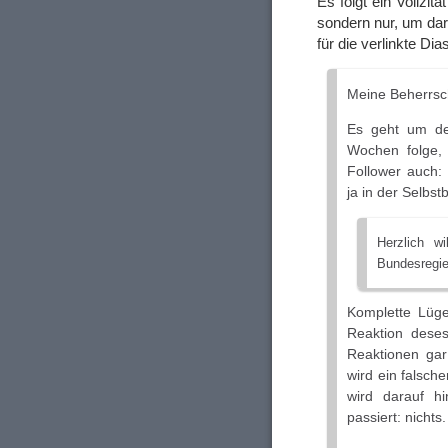
Es folgt ein Vollzit
sondern nur, um dar
für die verlinkte Di
Meine Beherrsc
Es geht um d
Wochen folge,
Follower auch: 
ja in der Selbst
Herzlich w
Bundesregie
Komplette Lüge
Reaktion deses
Reaktionen gar
wird ein falsch
wird darauf h
passiert: nichts.