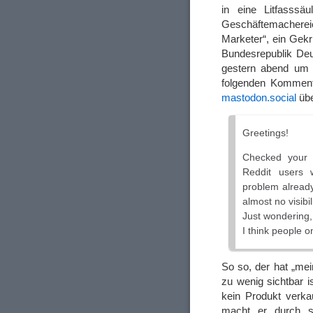
in eine Litfasssäu
Geschäftemachereie
Marketer“, ein Gek
Bundesrepublik Deu
gestern abend um 
folgenden Kommenta
mastodon.social
übe
Greetings!
Checked your p
Reddit users 
problem already
almost no visibil
Just wondering,
I think people o
So so, der hat „mei
zu wenig sichtbar i
kein Produkt verka
macht er durch s