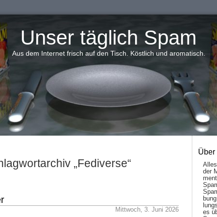
Unser täglich Spam
Aus dem Internet frisch auf den Tisch. Köstlich und aromatisch.
Über
lagwortarchiv „Fediverse“
Alle
der 
men­t
Spam
Spam
er
bung
lungs
Mittwoch, 3. Juni 2026
es ü