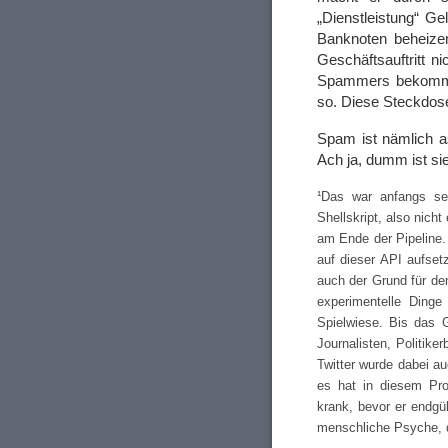
„Dienstleistung“ G
Banknoten beheize
Geschäftsauftritt n
Spammers bekommt
so. Diese Steckdose
Spam ist nämlich as
Ach ja, dumm ist si
¹Das war anfangs seh
Shellskript, also nich
am Ende der Pipeline. 
auf dieser API aufset
auch der Grund für de
experimentelle Dinge
Spielwiese. Bis das 
Journalisten, Politike
Twitter wurde dabei a
es hat in diesem Pro
krank, bevor er endgült
menschliche Psyche, d