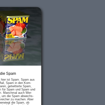
 die Spam
s hier ist Spam. Spam aus
Mail, Spam in den Kom­
aren, ge­twit­ter­te Spam,
 für Spam und Spam und
. Manch­mal auch Wer­
, um die Spam ab­wechs­
­reich­er zu mach­en. Aber
ber­wiegt die Spam, ob