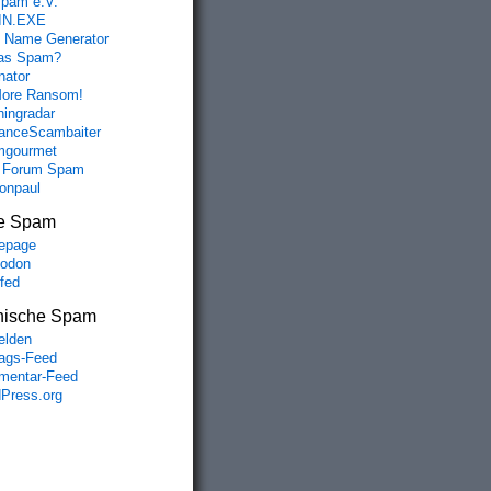
spam e.V.
IN.EXE
 Name Generator
das Spam?
nator
ore Ransom!
hingradar
nceScambaiter
mgourmet
 Forum Spam
fonpaul
e Spam
epage
odon
lfed
nische Spam
lden
rags-Feed
entar-Feed
Press.org