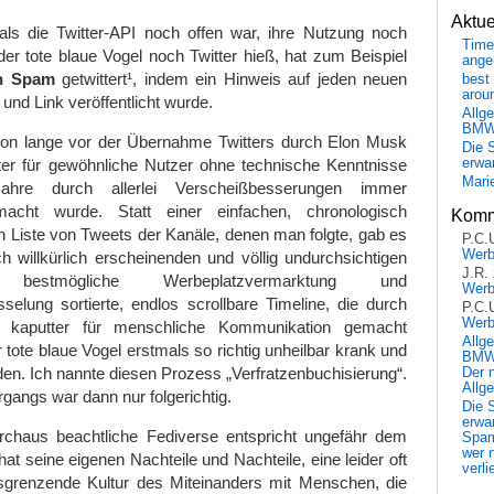
Aktu
 als die Twitter-API noch offen war, ihre Nutzung noch
Time
er tote blaue Vogel noch Twitter hieß, hat zum Beispiel
ange
ch Spam
getwittert¹, indem ein Hinweis auf jeden neuen
best 
arou
 und Link veröffentlicht wurde.
Allg
BM
on lange vor der Übernahme Twitters durch Elon Musk
Die 
erwar
tter für gewöhnliche Nutzer ohne technische Kenntnisse
Mari
hre durch allerlei Verscheißbesserungen immer
acht wurde. Statt einer einfachen, chronologisch
Komm
en Liste von Tweets der Kanäle, denen man folgte, gab es
P.C.
Wer
ch willkürlich erscheinenden und völlig undurchsichtigen
J.R.
 bestmögliche Werbeplatzvermarktung und
Wer
elung sortierte, endlos scrollbare Timeline, die durch
P.C.
Wer
kaputter für menschliche Kommunikation gemacht
Allg
 tote blaue Vogel erstmals so richtig unheilbar krank und
BMW 
n. Ich nannte diesen Prozess „Verfratzenbuchisierung“.
Der 
Allg
gangs war dann nur folgerichtig.
Die 
erwar
chaus beachtliche Fediverse entspricht ungefähr dem
Spa
wer n
hat seine eigenen Nachteile und Nachteile, eine leider oft
verli
grenzende Kultur des Miteinanders mit Menschen, die