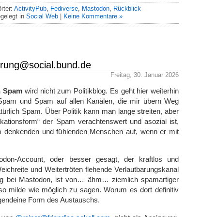
rter:
ActivityPub
,
Fediverse
,
Mastodon
,
Rückblick
gelegt in
Social Web
|
Keine Kommentare »
ung­@social.bund.de
Freitag, 30. Januar 2026
ch Spam
wird nicht zum Politikblog. Es geht hier weiterhin
am und Spam auf allen Kanälen, die mir übern Weg
türlich Spam. Über Politik kann man lange streiten, aber
ationsform“ der Spam verachtenswert und asozial ist,
edem denkenden und fühlenden Menschen auf, wenn er mit
.
todon-Account, oder besser gesagt, der kraftlos und
chreite und Weitertröten flehende Verlautbarungskanal
ng bei Mastodon, ist von… ähm… ziemlich spamartiger
 milde wie möglich zu sagen. Worum es dort definitiv
 irgendeine Form des Austauschs.