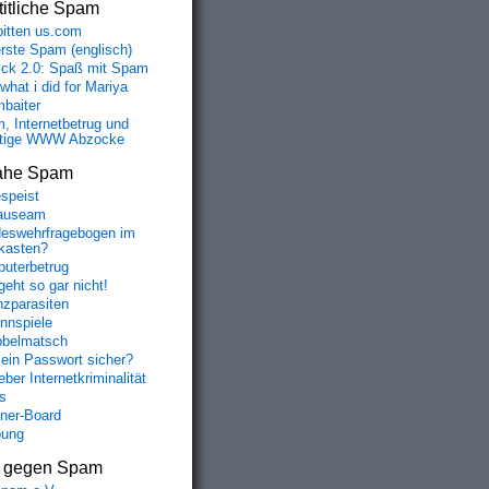
itliche Spam
bitten us.com
erste Spam (englisch)
fick 2.0: Spaß mit Spam
 what i did for Mariya
baiter
, Internetbetrug und
tige WWW Abzocke
ahe Spam
speist
auseam
eswehrfragebogen im
fkasten?
uterbetrug
geht so gar nicht!
nzparasiten
nnspiele
belmatsch
mein Passwort sicher?
ber Internetkriminalität
s
aner-Board
bung
s gegen Spam