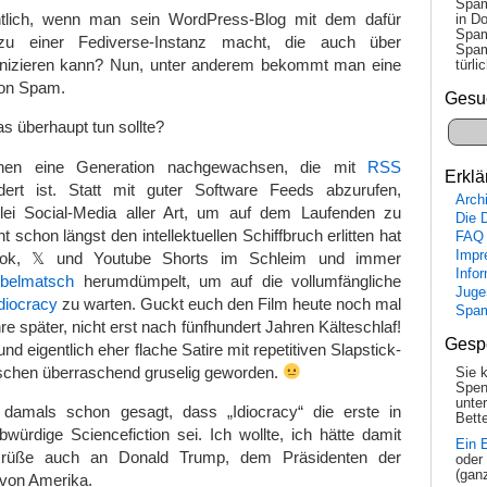
Spam
ntlich, wenn man sein WordPress-Blog mit dem dafür
in Do
Spam
u einer Fediverse-Instanz macht, die auch über
Spam
zieren kann? Nun, unter anderem bekommt man eine
tür­l
von Spam.
Gesu
 überhaupt tun sollte?
schen eine Generation nachgewachsen, die mit
RSS
Erklä
fordert ist. Statt mit guter Software Feeds abzurufen,
Arch
rlei Social-Media aller Art, um auf dem Laufenden zu
Die 
cht schon längst den intellektuellen Schiffbruch erlitten hat
FAQ
Impr
tok, 𝕏 und Youtube Shorts im Schleim und immer
Info
belmatsch
herumdümpelt, um auf die vollumfängliche
Juge
diocracy
zu warten. Guckt euch den Film heute noch mal
Spa
e später, nicht erst nach fünfhundert Jahren Kälteschlaf!
Gesp
und eigentlich eher flache Satire mit repetitiven Slapstick-
ischen überraschend gruselig geworden.
Sie 
Spen
unte
 damals schon gesagt, dass „Idiocracy“ die erste in
Bette
ürdige Sciencefiction sei. Ich wollte, ich hätte damit
Ein 
Grüße auch an Donald Trump, dem Präsidenten der
oder
(gan
 von Amerika.