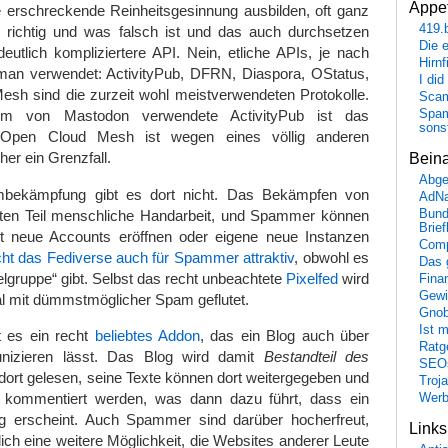
Appet
 erschreckende Reinheitsgesinnung ausbilden, oft ganz
419.
richtig und was falsch ist und das auch durchsetzen
Die 
utlich kompliziertere API. Nein, etliche APIs, je nach
Hirn
man verwendet: ActivityPub, DFRN, Diaspora, OStatus,
I did
sh sind die zurzeit wohl meistverwendeten Protokolle.
Scam
Spam
em von Mastodon verwendete ActivityPub ist das
sons
d Open Cloud Mesh ist wegen eines völlig anderen
er ein Grenzfall.
Bein
Abge
mbekämpfung gibt es dort nicht. Das Bekämpfen von
AdN
ten Teil menschliche Handarbeit, und Spammer können
Bund
Brie
eit neue Accounts eröffnen oder eigene neue Instanzen
Comp
t das Fediverse auch für Spammer attraktiv
, obwohl es
Das 
Zielgruppe“ gibt. Selbst das recht unbeachtete
Pixelfed
wird
Fina
Gewi
l mit dümmstmöglicher Spam geflutet.
Gnob
Ist 
 es ein recht
beliebtes Addon
, das ein Blog auch über
Ratge
nizieren lässt. Das Blog wird damit
Bestandteil des
SEO
 dort gelesen, seine Texte können dort weitergegeben und
Troj
 kommentiert werden, was dann dazu führt, dass ein
Wer
 erscheint. Auch Spammer sind darüber hocherfreut,
Link
ich eine weitere Möglichkeit, die Websites anderer Leute