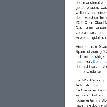
dort manchmal eine
genau wissen, was 
wollen… und eine de
dem, welchen Teil 
ZOT, Open Cloud Me
Das unter ander
verbreitetste, un
Anwendungsfalles eh
Eine zentrale Spa
Spam ist zum größ
sich mit Leichtigk
aufsetzen.
Das mach
dort nicht so viel „
immer wieder einma
Für WordPress gibt
ActivityPub kommu
Fediverse
, es kann
es kann dort auch
Kommentar im Blog
haben sie doch endl