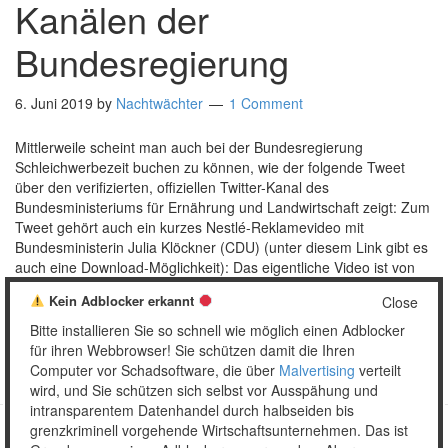
Kanälen der
Bundesregierung
6. Juni 2019
by
Nachtwächter
1 Comment
Mittlerweile scheint man auch bei der Bundesregierung
Schleichwerbezeit buchen zu können, wie der folgende Tweet
über den verifizierten, offiziellen Twitter-Kanal des
Bundesministeriums für Ernährung und Landwirtschaft zeigt: Zum
Tweet gehört auch ein kurzes Nestlé-Reklamevideo mit
Bundesministerin Julia Klöckner (CDU) (unter diesem Link gibt es
auch eine Download-Möglichkeit): Das eigentliche Video ist von
mir nicht geschnitten …
[Read more…]
Kein Adblocker erkannt
Close
Posted in:
Satire
,
Social Web
,
Sonstiges
Tagged:
BRD
,
Bitte installieren Sie so schnell wie möglich einen Adblocker
Bundesregierung
,
Julia Klöckner
,
Nestlé
,
Schleichwerbung
,
Twitter
für ihren Webbrowser! Sie schützen damit die Ihren
Computer vor Schadsoftware, die über
Malvertising
verteilt
wird, und Sie schützen sich selbst vor Ausspähung und
intransparentem Datenhandel durch halbseiden bis
grenzkriminell vorgehende Wirtschaftsunternehmen. Das ist