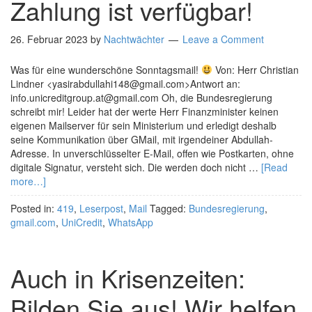
Zahlung ist verfügbar!
26. Februar 2023
by
Nachtwächter
Leave a Comment
Was für eine wunderschöne Sonntagsmail!
Von: Herr Christian
Lindner <yasirabdullahi148@gmail.com>Antwort an:
info.unicreditgroup.at@gmail.com Oh, die Bundesregierung
schreibt mir! Leider hat der werte Herr Finanzminister keinen
eigenen Mailserver für sein Ministerium und erledigt deshalb
seine Kommunikation über GMail, mit irgendeiner Abdullah-
Adresse. In unverschlüsselter E-Mail, offen wie Postkarten, ohne
digitale Signatur, versteht sich. Die werden doch nicht …
[Read
more…]
Posted in:
419
,
Leserpost
,
Mail
Tagged:
Bundesregierung
,
gmail.com
,
UniCredit
,
WhatsApp
Auch in Krisenzeiten:
Bilden Sie aus! Wir helfen