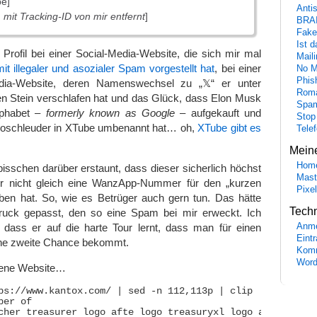
e]
Anti
mit Tracking-ID von mir entfernt
]
BRA
Fake
Ist 
Profil bei einer Social-Media-Website, die sich mir mal
Maili
mit illegaler und asozialer Spam vorgestellt hat
, bei einer
No M
Phis
dia-Website, deren Namenswechsel zu „𝕏“ er unter
Roma
en Stein verschlafen hat und das Glück, dass Elon Musk
Spa
lphabet –
formerly known as Google
– aufgekauft und
Stop
eoschleuder in XTube umbenannt hat… oh,
XTube gibt es
Tele
Mein
Hom
 bisschen darüber erstaunt, dass dieser sicherlich höchst
Mast
ter nicht gleich eine WanzApp-Nummer für den „kurzen
Pixe
en hat. So, wie es Betrüger auch gern tun. Das hätte
Tech
ruck gepasst, den so eine Spam bei mir erweckt. Ich
dass er auf die harte Tour lernt, dass man für einen
Anme
Eint
ine zweite Chance bekommt.
Komm
Word
bene Website…
ps://www.kantox.com/ | sed -n 112,113p | clip

er of

cher treasurer logo afte logo treasuryxl logo apd logo
