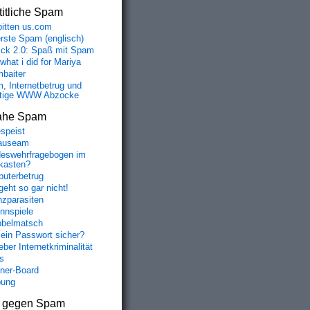
itliche Spam
bitten us.com
erste Spam (englisch)
fick 2.0: Spaß mit Spam
 what i did for Mariya
baiter
, Internetbetrug und
tige WWW Abzocke
ahe Spam
speist
auseam
eswehrfragebogen im
fkasten?
uterbetrug
geht so gar nicht!
nzparasiten
nnspiele
belmatsch
mein Passwort sicher?
ber Internetkriminalität
s
aner-Board
bung
s gegen Spam