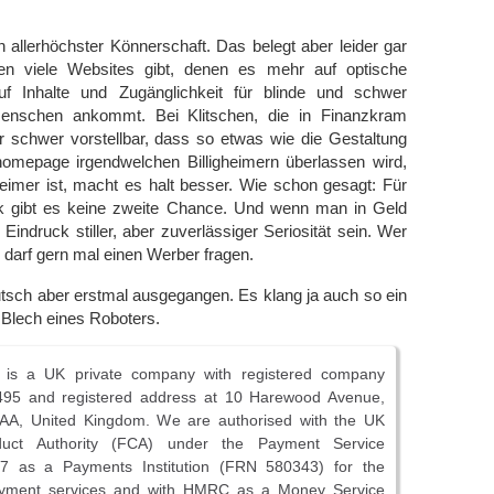
allerhöchster Könnerschaft. Das belegt aber leider gar
ben viele Websites gibt, denen es mehr auf optische
uf Inhalte und Zugänglichkeit für blinde und schwer
Menschen ankommt. Bei Klitschen, die in Finanzkram
r schwer vorstellbar, dass so etwas wie die Gestaltung
mepage irgendwelchen Billigheimern überlassen wird,
heimer ist, macht es halt besser. Wie schon gesagt: Für
k gibt es keine zweite Chance. Und wenn man in Geld
 Eindruck stiller, aber zuverlässiger Seriosität sein. Wer
, darf gern mal einen Werber fragen.
eutsch aber erstmal ausgegangen. Es klang ja auch so ein
Blech eines Roboters.
d is a UK private company with registered company
95 and registered address at 10 Harewood Avenue,
A, United Kingdom. We are authorised with the UK
duct Authority (FCA) under the Payment Service
17 as a Payments Institution (FRN 580343) for the
payment services and with HMRC as a Money Service