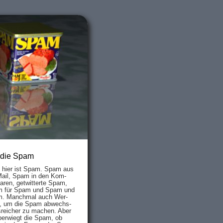
 die Spam
s hier ist Spam. Spam aus
Mail, Spam in den Kom­
aren, ge­twit­ter­te Spam,
 für Spam und Spam und
. Manch­mal auch Wer­
, um die Spam ab­wechs­
­reich­er zu mach­en. Aber
ber­wiegt die Spam, ob