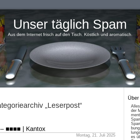
Unser täglich Spam
Aus dem Internet frisch auf den Tisch. Köstlich und aromatisch.
Über
tegoriearchiv „Leserpost“
Alle
der 
men­t
Spam
Spam
 – ■■■■ | Kantox
bung
lungs
Montag, 21. Juli 2025
es ü