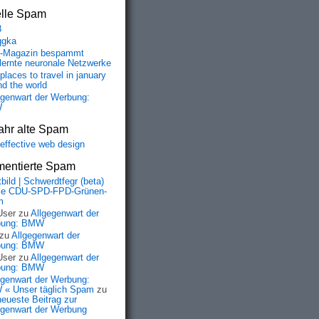
elle Spam
8
qgka
-Magazin bespammt
lernte neuronale Netzwerke
places to travel in january
nd the world
egenwart der Werbung:
W
ahr alte Spam
-effective web design
entierte Spam
bild | Schwerdtfegr (beta)
ie CDU-SPD-FPD-Grünen-
m
User
zu
Allgegenwart der
bung: BMW
zu
Allgegenwart der
bung: BMW
User
zu
Allgegenwart der
bung: BMW
egenwart der Werbung:
« Unser täglich Spam
zu
neueste Beitrag zur
egenwart der Werbung