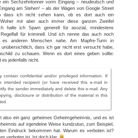
de ein Sechzehntonner vorm Eingang – neudeutsch und
Eingang am Stehen¹ – als der Wagen von Google Street
o dass ich nicht sehen kann, ob es dort auch ein
. Woher mir aber auch immer diese ganzen Zweifel
h halte ich Spam generell für asozial, mindestens
Regelfall für kriminell. Und ich nenne das auch noch
ge es anderen Menschen nahe. Am Mapfre-Turm in
 unübersichtlich, dass ich gar nicht erst versucht habe,
schild zu schauen. Wenn es dort eines geben sollte:
t es jedenfalls nicht.
 contain confidential and/or privileged information. If
 intended recipient (or have received this e-mail in
otify the sender immediately and delete this e-mail. Any
ying, disclosure or distribution of the material in this
ted.
t also ein ganz geheimes Geheimgeheimnis, und es ist
eheimnis auf irgendeine Weise kundzutun, zum Beispiel,
sten Eindruck bekommen hat. Warum es verboten ist?
es verboten ist. Ist doch klar.