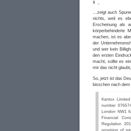
…zeigt auch Spuren 
nichts, weil es e
Erscheinung als a
körperbehinderte 
machen, ist es abe
der Unternehmensho
und wer kein Billig
den ersten Eindruc
macht, sollte es ein
mir das nicht glaubt
So, jetzt ist das D
bisschen nach dem 
Kantox Limite
number 076574
London NW1 6A
Financial Con
Regulation 20
provision of 