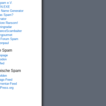
spam e.V.
IN.EXE
 Name Generator
das Spam?
nator
ore Ransom!
hingradar
nceScambaiter
mgourmet
 Forum Spam
fonpaul
e Spam
epage
odon
lfed
nische Spam
lden
rags-Feed
entar-Feed
Press.org