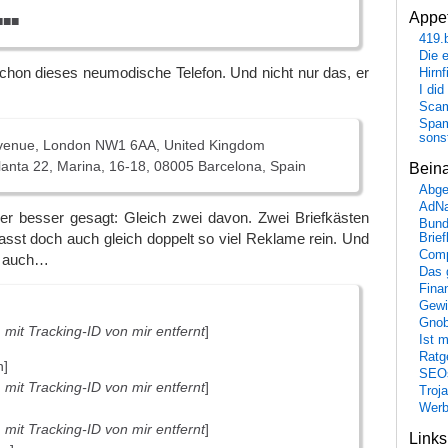
Appet
■■■
419.
Die 
 schon dieses neumodische Telefon. Und nicht nur das, er
Hirn
I did
Scam
Spam
sons
venue, London NW1 6AA, United Kingdom
lanta 22, Marina, 16-18, 08005 Barcelona, Spain
Bein
Abge
AdN
der besser gesagt: Gleich zwei davon. Zwei Briefkästen
Bund
 passt doch auch gleich doppelt so viel Reklame rein. Und
Brie
Comp
at auch…
Das 
Fina
Gewi
Gnob
mit Tracking-ID von mir entfernt
]
Ist 
Ratge
n]
SEO
mit Tracking-ID von mir entfernt
]
Troj
Wer
mit Tracking-ID von mir entfernt
]
Link