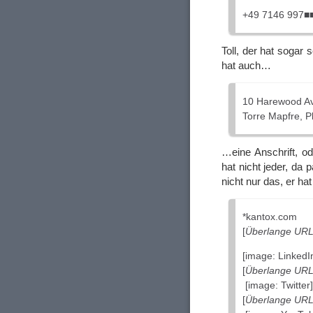
+49 7146 997■
Toll, der hat sogar
hat auch…
10 Harewood A
Torre Mapfre, P
…eine Anschrift, o
hat nicht jeder, da
nicht nur das, er h
*kantox.com
[
Überlange URL 
[image: LinkedI
[
Überlange URL 
[image: Twitter]
[
Überlange URL 