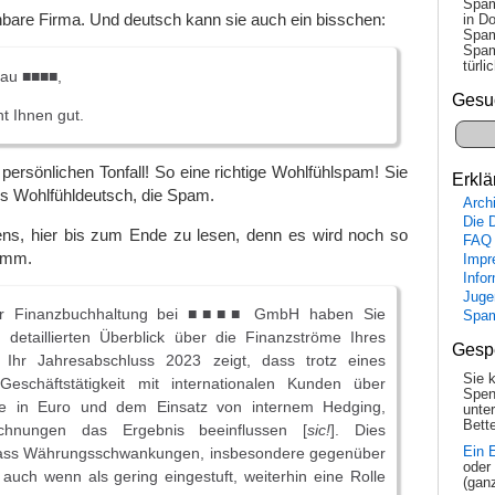
Spam
bare Firma. Und deutsch kann sie auch ein bisschen:
in Do
Spam
Spam
tür­l
rau ■■■■,
Gesu
ht Ihnen gut.
 persönlichen Tonfall! So eine richtige Wohlfühlspam! Sie
Erklä
ges Wohlfühldeutsch, die Spam.
Arch
Die 
gens, hier bis zum Ende zu lesen, denn es wird noch so
FAQ
dumm.
Impr
Info
Juge
der Finanzbuchhaltung bei ■■■■ GmbH haben Sie
Spa
n detaillierten Überblick über die Finanzströme Ihres
Gesp
 Ihr Jahresabschluss 2023 zeigt, dass trotz eines
Sie 
Geschäftstätigkeit mit internationalen Kunden über
Spen
e in Euro und dem Einsatz von internem Hedging,
unte
Bette
chnungen das Ergebnis beeinflussen [
sic!
]. Dies
Ein 
 dass Währungsschwankungen, insbesondere gegenüber
oder
auch wenn als gering eingestuft, weiterhin eine Rolle
(gan