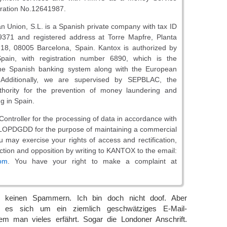
tration No.12641987.
 Union, S.L. is a Spanish private company with tax ID
71 and registered address at Torre Mapfre, Planta
-18, 08005 Barcelona, Spain. Kantox is authorized by
pain, with registration number 6890, which is the
the Spanish banking system along with the European
 Additionally, we are supervised by SEPBLAC, the
thority for the prevention of money laundering and
ng in Spain.
ontroller for the processing of data in accordance with
OPDGDD for the purpose of maintaining a commercial
ou may exercise your rights of access and rectification,
triction and opposition by writing to KANTOX to the email:
om
. You have your right to make a complaint at
e keinen Spammern. Ich bin doch nicht doof. Aber
t es sich um ein ziemlich geschwätziges E-Mail-
m man vieles erfährt. Sogar die Londoner Anschrift.