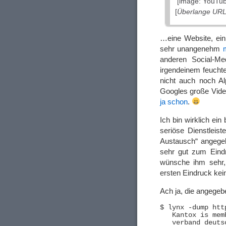
[image: YouTub
[
Überlange URL 
…eine Website, ein 
sehr unangenehm
anderen Social-Me
irgendeinem feucht
nicht auch noch A
Googles große Vid
ja schon
.
Ich bin wirklich ein
seriöse Dienstleis
Austausch“ angegeb
sehr gut zum Eind
wünsche ihm sehr, 
ersten Eindruck ke
Ach ja, die angege
$ lynx -dump htt
   Kantox is memb
   verband deuts