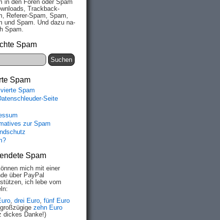
 in den Fo­ren oder Spam
wn­loads, Track­back-
, Re­fe­rer-Spam, Spam,
 und Spam. Und da­zu na­
ich Spam.
chte Spam
rte Spam
ivierte Spam
Datenschleuder-Seite
essum
rmatives zur Spam
ndschutz
m?
endete Spam
können mich mit einer
de über PayPal
rstützen, ich lebe vom
ln:
Euro
,
drei Euro
,
fünf Euro
 großzügige
zehn Euro
z dickes Danke!)