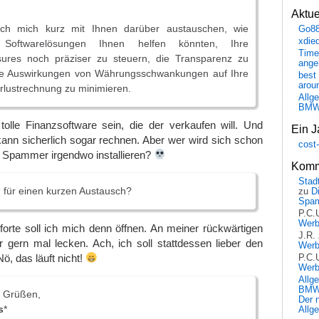
Aktu
ch mich kurz mit Ihnen darüber austauschen, wie
Go8
xdie
e Softwarelösungen Ihnen helfen könnten, Ihre
Time
ures noch präziser zu steuern, die Transparenz zu
ange
ie Auswirkungen von Währungsschwankungen auf Ihre
best 
arou
rlustrechnung zu minimieren.
Allg
BM
olle Finanzsoftware sein, die der verkaufen will. Und
Ein J
e kann sicherlich sogar rechnen. Aber wer wird sich schon
cost
 Spammer irgendwo installieren?
Komm
Stadt
 für einen kurzen Austausch?
zu
D
Spa
P.C.
Wer
orte soll ich mich denn öffnen. An meiner rückwärtigen
J.R.
 gern mal lecken. Ach, ich soll stattdessen lieber den
Wer
ö, das läuft nicht!
P.C.
Wer
Allg
BMW 
n Grüßen,
Der 
s
*
Allg