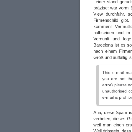
Leider stand gera
präzise: war vorm 
View durchfuhr, s
Firmenschild gibt
kommen! Vermutlic
halbseiden und im 
Vernunft und le
Barcelona ist es so
nach einem Firmen
Groß und auffällig is
This e-mail may
you are not the
error) please n
unauthorised cop
e-mail is prohibi
Aha, diese Spam is
verboten, dieses G
weil man einen er
Weil drinsteht, dass 