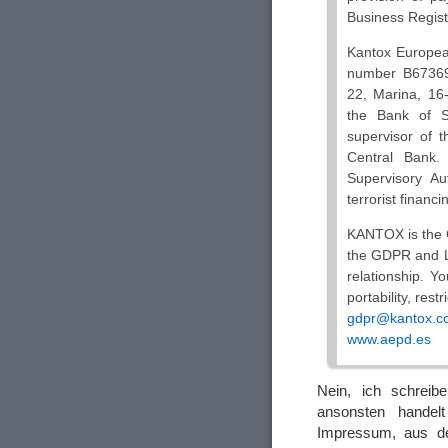
Business Regis
Kantox European
number B673693
22, Marina, 16
the Bank of S
supervisor of 
Central Bank.
Supervisory Au
terrorist financi
KANTOX is the C
the GDPR and L
relationship. Y
portability, res
gdpr@kantox.c
www.aepd.es
Nein, ich schreib
ansonsten handel
Impressum, aus de