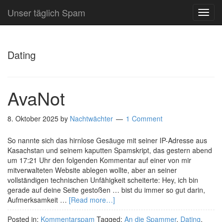
Unser täglich Spam
TOG
NAVI
Dating
AvaNot
8. Oktober 2025
by
Nachtwächter
1 Comment
So nannte sich das hirnlose Gesäuge mit seiner IP-Adresse aus
Kasachstan und seinem kaputten Spamskript, das gestern abend
um 17:21 Uhr den folgenden Kommentar auf einer von mir
mitverwalteten Website ablegen wollte, aber an seiner
vollständigen technischen Unfähigkeit scheiterte: Hey, ich bin
gerade auf deine Seite gestoßen … bist du immer so gut darin,
Aufmerksamkeit …
[Read more…]
Posted in:
Kommentarspam
Tagged:
An die Spammer
,
Dating
,