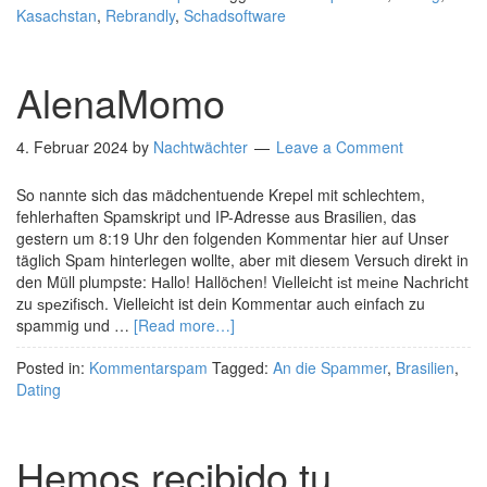
Kasachstan
,
Rebrandly
,
Schadsoftware
AlenaMomo
4. Februar 2024
by
Nachtwächter
Leave a Comment
So nannte sich das mädchentuende Krepel mit schlechtem,
fehlerhaften Spamskript und IP-Adresse aus Brasilien, das
gestern um 8:19 Uhr den folgenden Kommentar hier auf Unser
täglich Spam hinterlegen wollte, aber mit diesem Versuch direkt in
den Müll plumpste: Наllo! Hallöchen! Viеlleiсht іѕt mеіnе Nасhriсht
zu ѕреzіfіsch. Vielleicht ist dein Kommentar auch einfach zu
spammig und …
[Read more…]
Posted in:
Kommentarspam
Tagged:
An die Spammer
,
Brasilien
,
Dating
Hemos recibido tu