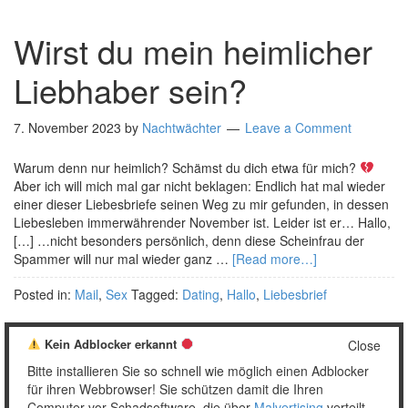
Wirst du mein heimlicher
Liebhaber sein?
7. November 2023
by
Nachtwächter
Leave a Comment
Warum denn nur heimlich? Schämst du dich etwa für mich?
Aber ich will mich mal gar nicht beklagen: Endlich hat mal wieder
einer dieser Liebesbriefe seinen Weg zu mir gefunden, in dessen
Liebesleben immerwährender November ist. Leider ist er… Hallo,
[…] …nicht besonders persönlich, denn diese Scheinfrau der
Spammer will nur mal wieder ganz …
[Read more…]
Posted in:
Mail
,
Sex
Tagged:
Dating
,
Hallo
,
Liebesbrief
Kein Adblocker erkannt
Close
Bitte installieren Sie so schnell wie möglich einen Adblocker
1
2
…
29
Weiter »
für ihren Webbrowser! Sie schützen damit die Ihren
Computer vor Schadsoftware, die über
Malvertising
verteilt