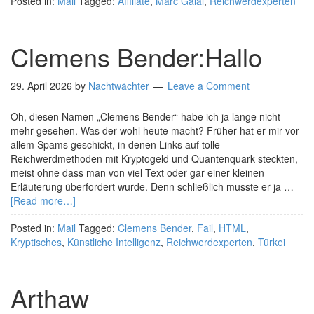
Posted in:
Mail
Tagged:
Affiliate
,
Marc Galal
,
Reichwerdexperten
Clemens Bender:Hallo
29. April 2026
by
Nachtwächter
Leave a Comment
Oh, diesen Namen „Clemens Bender“ habe ich ja lange nicht
mehr gesehen. Was der wohl heute macht? Früher hat er mir vor
allem Spams geschickt, in denen Links auf tolle
Reichwerdmethoden mit Kryptogeld und Quantenquark steckten,
meist ohne dass man von viel Text oder gar einer kleinen
Erläuterung überfordert wurde. Denn schließlich musste er ja …
[Read more…]
Posted in:
Mail
Tagged:
Clemens Bender
,
Fail
,
HTML
,
Kryptisches
,
Künstliche Intelligenz
,
Reichwerdexperten
,
Türkei
Arthaw