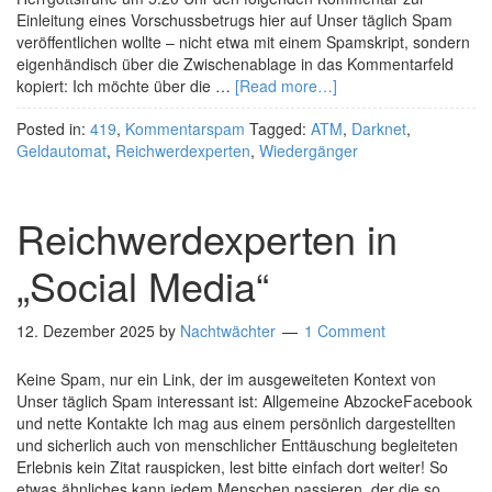
Einleitung eines Vorschussbetrugs hier auf Unser täglich Spam
veröffentlichen wollte – nicht etwa mit einem Spamskript, sondern
eigenhändisch über die Zwischenablage in das Kommentarfeld
kopiert: Ich möchte über die …
[Read more…]
Posted in:
419
,
Kommentarspam
Tagged:
ATM
,
Darknet
,
Geldautomat
,
Reichwerdexperten
,
Wiedergänger
Reichwerdexperten in
„Social Media“
12. Dezember 2025
by
Nachtwächter
1 Comment
Keine Spam, nur ein Link, der im ausgeweiteten Kontext von
Unser täglich Spam interessant ist: Allgemeine AbzockeFacebook
und nette Kontakte Ich mag aus einem persönlich dargestellten
und sicherlich auch von menschlicher Enttäuschung begleiteten
Erlebnis kein Zitat rauspicken, lest bitte einfach dort weiter! So
etwas ähnliches kann jedem Menschen passieren, der die so