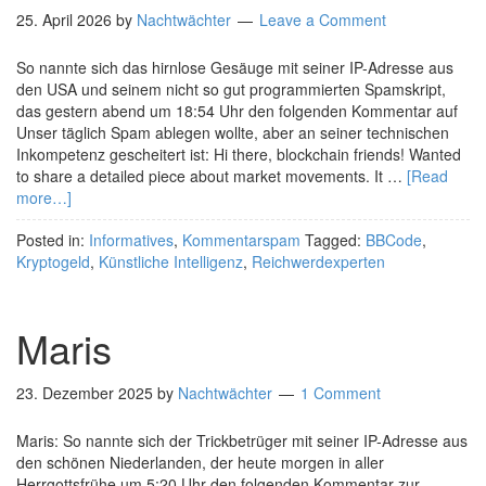
25. April 2026
by
Nachtwächter
Leave a Comment
So nannte sich das hirnlose Gesäuge mit seiner IP-Adresse aus
den USA und seinem nicht so gut programmierten Spamskript,
das gestern abend um 18:54 Uhr den folgenden Kommentar auf
Unser täglich Spam ablegen wollte, aber an seiner technischen
Inkompetenz gescheitert ist: Hi there, blockchain friends! Wanted
to share a detailed piece about market movements. It …
[Read
more…]
Posted in:
Informatives
,
Kommentarspam
Tagged:
BBCode
,
Kryptogeld
,
Künstliche Intelligenz
,
Reichwerdexperten
Maris
23. Dezember 2025
by
Nachtwächter
1 Comment
Maris: So nannte sich der Trickbetrüger mit seiner IP-Adresse aus
den schönen Niederlanden, der heute morgen in aller
Herrgottsfrühe um 5:20 Uhr den folgenden Kommentar zur