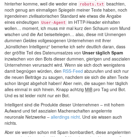
hinterher komme, weil die weder eine
beachten,
robots.txt
noch genug am einmaligen Spiegeln meiner Texte haben, noch
irgendeinen zivilisatorischen Standard wie etwas die Angabe
eines eindeutigen
im HTTP-Header einhalten
User-Agent
wollen… moment, ich muss mir mal kurz den Schaum vom Mund
wischen und die Axt beiseitelegen… also, diese mit Unmengen
dummen Geldes
vollgesogenen Unternehmen mit ihrer
„künstlichen Intelligenz“ bemerke ich sehr deutlich daran, dass
der größte Teil des Datenumsatzes von
Unser täglich Spam
inzwischen von den Bots dieser dummen, gierigen und asozialen
Unternehmen verursacht wird. Wenn sie sich doch wenigstens
damit begnügen würden, den
RSS-Feed
abzurufen und sich nur
die neuen Beiträge zu saugen, nachdem sie sich die alten Texte
schon längst abgeholt haben! Aber nein, die saugen hier täglich
alles einmal in sich hinein. Knapp achtzig
MiB
pro Tag und Bot.
Und es ist leider nicht nur
ein
Bot.
Intelligent sind die Produkte dieser Unternehmen – mit hohem
Aufwand und tief asozialen Machenschaften angelernte
neuronale Netzwerke –
allerdings nicht
. Und sie wissen auch
nichts.
Aber sie werden schon mit Spam bombardiert, diese angelernten