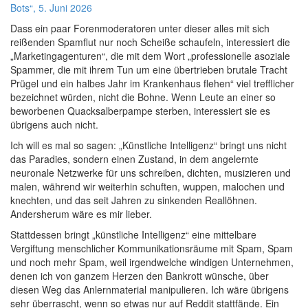
Bots“, 5. Juni 2026
Dass ein paar Forenmoderatoren unter dieser alles mit sich
reißenden Spamflut nur noch Scheiße schaufeln, interessiert die
„Marketingagenturen“, die mit dem Wort „professionelle asoziale
Spammer, die mit ihrem Tun um eine übertrieben brutale Tracht
Prügel und ein halbes Jahr im Krankenhaus flehen“ viel trefflicher
bezeichnet würden, nicht die Bohne. Wenn Leute an einer so
beworbenen Quacksalberpampe sterben, interessiert sie es
übrigens auch nicht.
Ich will es mal so sagen: „Künstliche Intelligenz“ bringt uns nicht
das Paradies, sondern einen Zustand, in dem angelernte
neuronale Netzwerke für uns schreiben, dichten, musizieren und
malen, während wir weiterhin schuften, wuppen, malochen und
knechten, und das seit Jahren zu sinkenden Reallöhnen.
Andersherum wäre es mir lieber.
Stattdessen bringt „künstliche Intelligenz“ eine mittelbare
Vergiftung menschlicher Kommunikationsräume mit Spam, Spam
und noch mehr Spam, weil irgendwelche windigen Unternehmen,
denen ich von ganzem Herzen den Bankrott wünsche, über
diesen Weg das Anlernmaterial manipulieren. Ich wäre übrigens
sehr überrascht, wenn so etwas nur auf Reddit stattfände. Ein