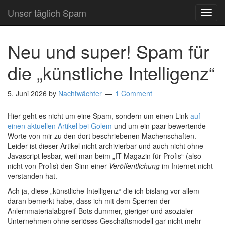
Unser täglich Spam
TOG
NAVI
Neu und super! Spam für
die „künstliche Intelligenz“
5. Juni 2026
by
Nachtwächter
1 Comment
Hier geht es nicht um eine Spam, sondern um einen Link
auf
einen aktuellen Artikel bei Golem
und um ein paar bewertende
Worte von mir zu den dort beschriebenen Machenschaften.
Leider ist dieser Artikel nicht archivierbar und auch nicht ohne
Javascript lesbar, weil man beim „IT-Magazin für Profis“ (also
nicht von Profis) den Sinn einer
Veröffentlichung
im Internet nicht
verstanden hat.
Ach ja, diese „künstliche Intelligenz“ die ich bislang vor allem
daran bemerkt habe, dass ich mit dem Sperren der
Anlernmaterialabgreif-Bots dummer, gieriger und asozialer
Unternehmen ohne seriöses Geschäftsmodell gar nicht mehr