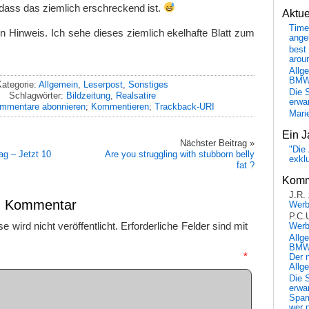
 dass das ziemlich erschreckend ist.
Aktu
Time
en Hinweis. Ich sehe dieses ziemlich ekelhafte Blatt zum
ange
best 
arou
Allg
BM
Kategorie:
Allgemein
,
Leserpost
,
Sonstiges
Die 
Schlagwörter:
Bildzeitung
,
Realsatire
erwar
mmentare abonnieren
;
Kommentieren
;
Trackback-URI
Mari
Ein J
Nächster Beitrag »
"Die 
g – Jetzt 10
Are you struggling with stubborn belly
exkl
fat ?
Komm
J.R.
en Kommentar
Wer
P.C.
 wird nicht veröffentlicht.
Erforderliche Felder sind mit
Wer
Allg
BMW 
mmentar
*
Der 
Allg
Die 
erwar
Spa
wer n