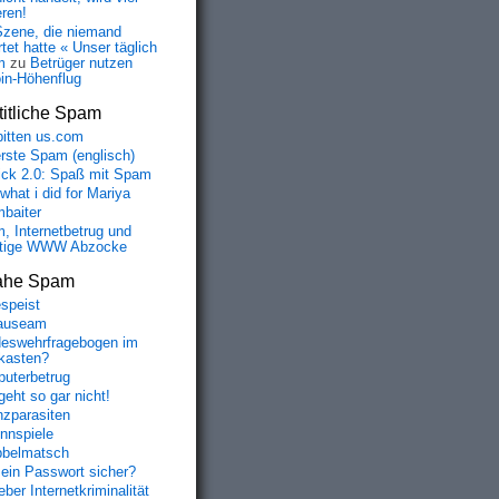
eren!
Szene, die niemand
tet hatte « Unser täglich
m
zu
Betrüger nutzen
oin-Höhenflug
itliche Spam
bitten us.com
erste Spam (englisch)
fick 2.0: Spaß mit Spam
 what i did for Mariya
baiter
, Internetbetrug und
tige WWW Abzocke
ahe Spam
speist
auseam
eswehrfragebogen im
fkasten?
uterbetrug
geht so gar nicht!
nzparasiten
nnspiele
belmatsch
mein Passwort sicher?
ber Internetkriminalität