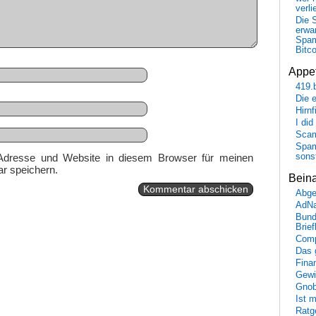
verli
Die 
erwar
Spa
Bitc
Appet
419.
Die 
Hirn
I did
Scam
Spam
Adresse und Website in diesem Browser für meinen
sons
r speichern.
Bein
Abge
AdN
Bund
Brie
Comp
Das 
Fina
Gewi
Gnob
Ist 
Ratge