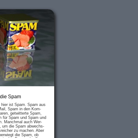
 die Spam
s hier ist Spam. Spam aus
Mail, Spam in den Kom­
aren, ge­twit­ter­te Spam,
 für Spam und Spam und
. Manch­mal auch Wer­
, um die Spam ab­wechs­
­reich­er zu mach­en. Aber
ber­wiegt die Spam, ob