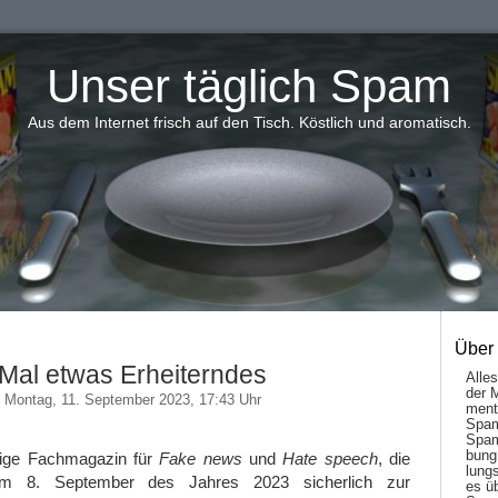
Unser täglich Spam
Aus dem Internet frisch auf den Tisch. Köstlich und aromatisch.
Über
Mal etwas Erheiterndes
Alle
der 
Montag, 11. September 2023, 17:43 Uhr
men­t
Spam
Spam
bung
ige Fachmagazin für
Fake news
und
Hate speech
, die
lungs
 am 8. September des Jahres 2023 sicherlich zur
es ü