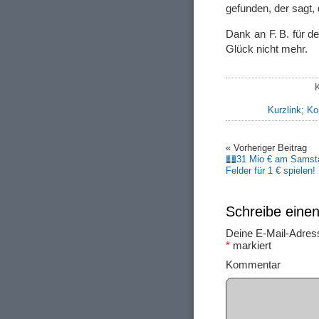
gefunden, der sagt,
Dank an F. B. für d
Glück nicht mehr.
Kurzlink
;
Ko
« Vorheriger Beitrag
31 Mio € am Samsta
Felder für 1 € spielen!
Schreibe ein
Deine E-Mail-Adresse
*
markiert
Ko