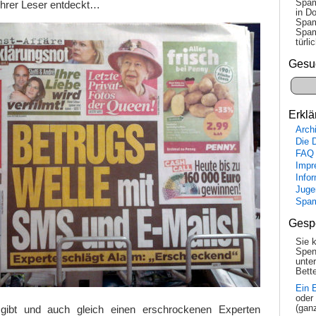
Spam
ihrer Leser entdeckt…
in Do
Spam
Spam
tür­l
Gesu
Erklä
Arch
Die 
FAQ
Impr
Info
Juge
Spa
Gesp
Sie 
Spen
unte
Bette
Ein 
oder
bt und auch gleich einen erschrockenen Experten
(gan