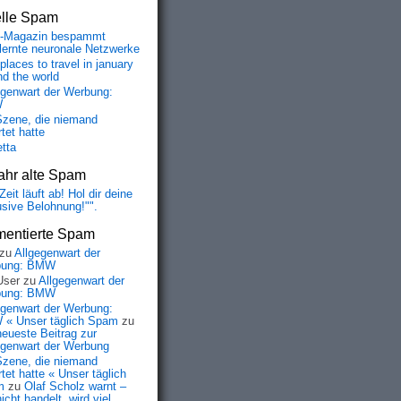
elle Spam
-Magazin bespammt
lernte neuronale Netzwerke
places to travel in january
nd the world
egenwart der Werbung:
W
Szene, die niemand
tet hatte
etta
ahr alte Spam
Zeit läuft ab! Hol dir deine
usive Belohnung!"".
entierte Spam
zu
Allgegenwart der
bung: BMW
User
zu
Allgegenwart der
bung: BMW
egenwart der Werbung:
« Unser täglich Spam
zu
neueste Beitrag zur
egenwart der Werbung
Szene, die niemand
tet hatte « Unser täglich
m
zu
Olaf Scholz warnt –
icht handelt, wird viel