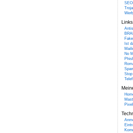
SEO
Troj
Wer
Link
Anti
BRA
Fake
Ist 
Maili
No M
Phis
Roma
Spa
Stop
Tele
Mein
Hom
Mast
Pixe
Tech
Anme
Eint
Komm