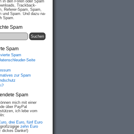
 in den Fo­ren oder Spam
wn­loads, Track­back-
, Re­fe­rer-Spam, Spam,
 und Spam. Und da­zu na­
ich Spam.
chte Spam
rte Spam
ivierte Spam
Datenschleuder-Seite
essum
rmatives zur Spam
ndschutz
m?
endete Spam
können mich mit einer
de über PayPal
rstützen, ich lebe vom
ln:
Euro
,
drei Euro
,
fünf Euro
 großzügige
zehn Euro
z dickes Danke!)