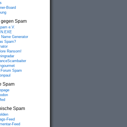
s
aner-Board
bung
s gegen Spam
spam e.V.
IN.EXE
 Name Generator
das Spam?
nator
ore Ransom!
hingradar
nceScambaiter
mgourmet
 Forum Spam
fonpaul
e Spam
epage
odon
lfed
nische Spam
lden
rags-Feed
entar-Feed