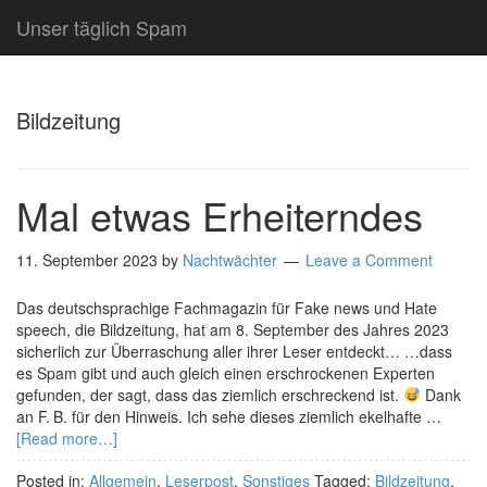
Unser täglich Spam
Bildzeitung
Mal etwas Erheiterndes
11. September 2023
by
Nachtwächter
Leave a Comment
Das deutschsprachige Fachmagazin für Fake news und Hate
speech, die Bildzeitung, hat am 8. September des Jahres 2023
sicherlich zur Überraschung aller ihrer Leser entdeckt… …dass
es Spam gibt und auch gleich einen erschrockenen Experten
gefunden, der sagt, dass das ziemlich erschreckend ist.
Dank
an F. B. für den Hinweis. Ich sehe dieses ziemlich ekelhafte …
[Read more…]
Posted in:
Allgemein
,
Leserpost
,
Sonstiges
Tagged:
Bildzeitung
,