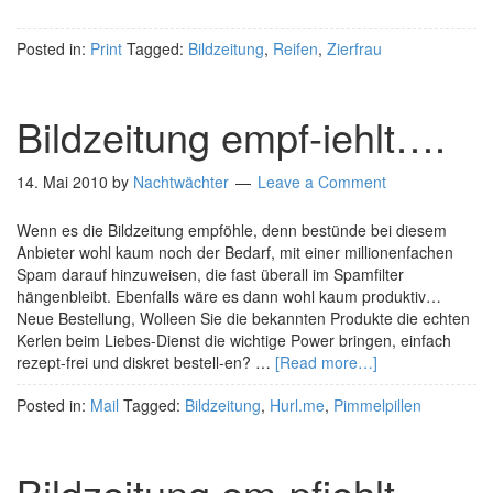
Posted in:
Print
Tagged:
Bildzeitung
,
Reifen
,
Zierfrau
Bildzeitung empf-iehlt….
14. Mai 2010
by
Nachtwächter
Leave a Comment
Wenn es die Bildzeitung empföhle, denn bestünde bei diesem
Anbieter wohl kaum noch der Bedarf, mit einer millionenfachen
Spam darauf hinzuweisen, die fast überall im Spamfilter
hängenbleibt. Ebenfalls wäre es dann wohl kaum produktiv…
Neue Bestellung, Wolleen Sie die bekannten Produkte die echten
Kerlen beim Liebes-Dienst die wichtige Power bringen, einfach
rezept-frei und diskret bestell-en? …
[Read more…]
Posted in:
Mail
Tagged:
Bildzeitung
,
Hurl.me
,
Pimmelpillen
Bildzeitung em-pfiehlt…