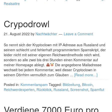
Realsatire
Crypodrowl
21. August 2022
by
Nachtwächter
Leave a Comment
So nennt sich der Kryptoclown mit IP-Adresse aus Russland und
seinem schlecht und fehlerhaft programmiertem Spamskript, der
leider nicht mit seiner eigenen Reichwerdmethode reich wird,
sondern so alle zwei bis drei Stunden einen Kommentar auf
meiner Homepage ablegt.
Die angegebene Mailadresse
wechselt bei jedem Kommentar, weil dieser Cryptoclown in
seinem Dörrhirn vermutlich zum Glauben …
[Read more…]
Posted in:
Kommentarspam
Tagged:
Bildzeitung
,
Bitcoin
,
Reichwerdexperten
,
Rückblick
,
Russland
,
Screenshot
,
Spamflut
Verdiene 7000 Euro pro