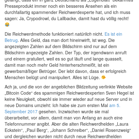
Presseprodukt immer noch ein besseres Ansehen als ein
durchfallartig spammender Reichwerdexperte hat, und ich muss
sagen: Ja, Crypodrowl, du Lallbacke, damit hast du völlig recht!
Die Reichwerdmethode funktioniert
natürlich
nicht.
Es ist ein
Betrug
. Alles Geld, das man dort hineinwirft, ist weg. Die
angezeigten Zahlen auf dem Bildschirm sind nur auf dem
Bildschirm angezeigte Zahlen. Der Typ, der irgendwann anruft
und einem gratuliert, weil es so gut läuft und lange quasselt,
damit man noch mehr Geld hinterherschmeißt, ist ein
gewerbsmäßiger Betrüger. Der lebt davon, dass er erfolgreich
Menschen belügt und manipuliert. Alles ist Lüge.
Ach ja, und die von der angeblichen Bildzeitung verlinkte Website
„Bitcoin Code“ des spammigen Reichwerdexperten Sven Hegel ist
keine Neuigkeit, obwohl sie immer wieder auf neue Server und in
neue Domains umzieht: Ich habe sie zum ersten Mal
am 5.
September 2017
gesehen. Inzwischen wurde sie mal
überarbeitet, vor allem, damit man von Anfang an auch eine
Telefonnummer angibt. Aber die alten Reichwerdhelden „Laura
Eckstein“, „Paul Berg“, „Johann Schreiber“, „Daniel Rosenzweig“
und dergleichen wurden nicht durch neue Reichwerdhelden