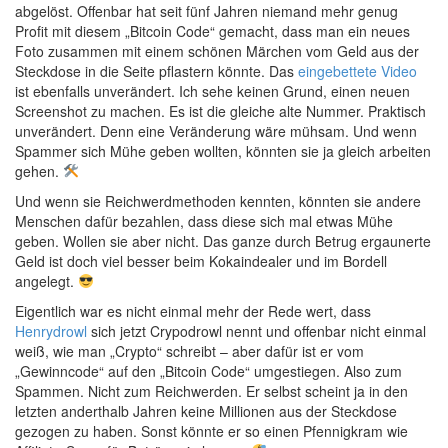
abgelöst. Offenbar hat seit fünf Jahren niemand mehr genug
Profit mit diesem „Bitcoin Code“ gemacht, dass man ein neues
Foto zusammen mit einem schönen Märchen vom Geld aus der
Steckdose in die Seite pflastern könnte. Das
eingebettete Video
ist ebenfalls unverändert. Ich sehe keinen Grund, einen neuen
Screenshot zu machen. Es ist die gleiche alte Nummer. Praktisch
unverändert. Denn eine Veränderung wäre mühsam. Und wenn
Spammer sich Mühe geben wollten, könnten sie ja gleich arbeiten
gehen.
Und wenn sie Reichwerdmethoden kennten, könnten sie andere
Menschen dafür bezahlen, dass diese sich mal etwas Mühe
geben. Wollen sie aber nicht. Das ganze durch Betrug ergaunerte
Geld ist doch viel besser beim Kokaindealer und im Bordell
angelegt.
Eigentlich war es nicht einmal mehr der Rede wert, dass
Henrydrowl
sich jetzt Crypodrowl nennt und offenbar nicht einmal
weiß, wie man „Crypto“ schreibt – aber dafür ist er vom
„Gewinncode“ auf den „Bitcoin Code“ umgestiegen. Also zum
Spammen. Nicht zum Reichwerden. Er selbst scheint ja in den
letzten anderthalb Jahren keine Millionen aus der Steckdose
gezogen zu haben. Sonst könnte er so einen Pfennigkram wie