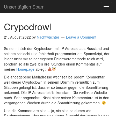
Unser täglich Spam
TOG
NAVI
Crypodrowl
21. August 2022
by
Nachtwächter
Leave a Comment
So nennt sich der Kryptoclown mit IP-Adresse aus Russland und
seinem schlecht und fehlerhaft programmiertem Spamskript, der
leider nicht mit seiner eigenen Reichwerdmethode reich wird,
sondern so alle zwei bis drei Stunden einen Kommentar auf
meiner
Homepage
ablegt.
Die angegebene Mailadresse wechselt bei jedem Kommentar,
weil dieser Cryptoclown in seinem Dörrhirn vermutlich zum
Glauben gelangt ist, dass er so besser gegen die Spamfilterung
ankommt. Die IP-Adresse bleibt konstant. Die verlinkte Website
auch. Sehr angenehm. Nicht einer seiner Kommentare ist in den
vergangenen Wochen durch die Spamfilterung gekommen.
Und die Kommentare sind… ja, sie sind so dumm wie
Reichwerdspam. Hier nur eine kleine Auswahl der letzten beiden