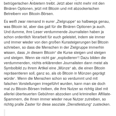
betrügerischen Anbietern treibt. Jetzt aber nicht mehr mit den
Binären Optionen, jetzt mit Bitcoin und mit abzockerischen
Betreibern von Bitcoin-Börsen.
Es weiß zwar niemand in eurer „Zielgruppe“ so halbwegs genau,
was Bitcoin ist, aber das galt für die Binären Optionen ja auch.
Und dumme, ihre Leser verdummende Journalisten haben ja
schon ordentlich Vorarbeit für euch geleistet, indem sie immer
und immer wieder von den großen Kurssteigerungen bei Bitcoin
schrieben, so dass die Menschen in der Zielgruppe immerhin
wissen, dass „in diesem Bitcoin“ die Kurse steigen und steigen
und steigen. Wenn sie nicht gar „explodieren“! Dazu bilden die
verdummenden, nichts erklärenden Journalisten dann meist als
Symbolbild zu ihrem Artikel eine „Münze“ ab, die einen Bitcoin
repräsentieren soll, ganz so, als ob Bitcoin in Münzen geprägt
würde¹. Wenn die Menschen schon so verdummt und mit
falschen Vorstellungen irregeführt wurden, kann man sie doch
mal zu Bitcoin-Börsen treiben, die ihre Nutzer so richtig übel mit
allerlei überteuerten Gebühren abzocken und kriminellen Affiliate-
Spammern, die ihnen immer wieder neue Nutzer zutreiben, so
richtig pralle Zaster für diese asoziale „Dienstleistung“ zustecken.