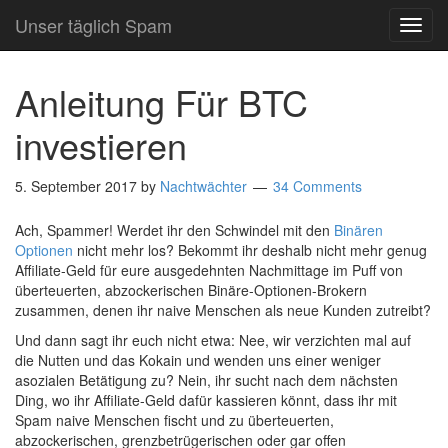
Unser täglich Spam
TOG
NAVI
Anleitung Für BTC
investieren
5. September 2017
by
Nachtwächter
34 Comments
Ach, Spammer! Werdet ihr den Schwindel mit den
Binären
Optionen
nicht mehr los? Bekommt ihr deshalb nicht mehr genug
Affiliate-Geld für eure ausgedehnten Nachmittage im Puff von
überteuerten, abzockerischen Binäre-Optionen-Brokern
zusammen, denen ihr naive Menschen als neue Kunden zutreibt?
Und dann sagt ihr euch nicht etwa: Nee, wir verzichten mal auf
die Nutten und das Kokain und wenden uns einer weniger
asozialen Betätigung zu? Nein, ihr sucht nach dem nächsten
Ding, wo ihr Affiliate-Geld dafür kassieren könnt, dass ihr mit
Spam naive Menschen fischt und zu überteuerten,
abzockerischen, grenzbetrügerischen oder gar offen