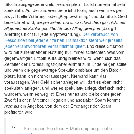
Bitcoin ausgegebene Geld „verdampfen“. Es ist nun einmal sehr
spekulativ. Auf der anderen Seite ist Bitcoin, auch wenn es gern
als „virtuelle Währung“ oder „Kryptowährung“ und damit als Geld
bezeichnet wird,
wegen seiner Entwurfsschwächen gar nicht als
allgemeines Zahlungsmittel für den Alltag geeignet
(das gilt
allerdings nicht für jede Kryptowährung).
Der Verbrauch von
Ressourcen bei jeder einzelnen Transaktion steht weit jenseits
jeder verantwortbaren Verhältnismäßigkeit
, und diese Situation
wird mit zunehmender Nutzung nur immer schlechter. Was vom
gegenwärtigen Bitcoin-Kurs übrig bleiben wird, wenn sich das
Zeitalter der Erpressungstrojaner einmal zum Ende neigen sollte
und wenn die gegenwärtige Spekulationsblase um den Bitcoin
platzt, kann ich nicht voraussagen. Niemand kann das
voraussagen. Wer Geld sicher anlegen will, darf es eben nicht
spekulativ anlegen, und wer es spekulativ anlegt, darf sich nicht
wundern, wenn es weg ist. Eines nur ist und bleibt ohne jeden
Zweifel sicher: Mit einer illegalen und asozialen Spam kommt
niemals
ein Angebot, von dem der Empfänger der Spam
profitieren wird.
So stoppen Sie diese E-Mails empfangen bitte