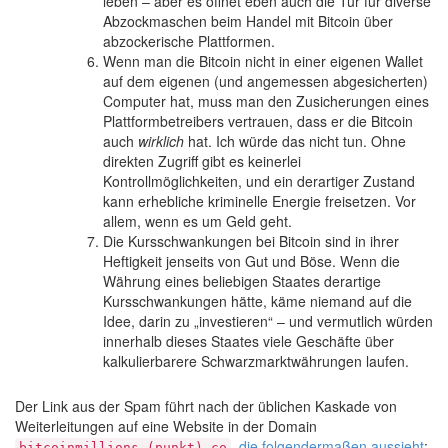
leben – aber es öffnet eben auch die Tür für diverse
Abzockmaschen beim Handel mit Bitcoin über
abzockerische Plattformen.
Wenn man die Bitcoin nicht in einer eigenen Wallet
auf dem eigenen (und angemessen abgesicherten)
Computer hat, muss man den Zusicherungen eines
Plattformbetreibers vertrauen, dass er die Bitcoin
auch
wirklich
hat. Ich würde das nicht tun. Ohne
direkten Zugriff gibt es keinerlei
Kontrollmöglichkeiten, und ein derartiger Zustand
kann erhebliche kriminelle Energie freisetzen. Vor
allem, wenn es um Geld geht.
Die Kursschwankungen bei Bitcoin sind in ihrer
Heftigkeit jenseits von Gut und Böse. Wenn die
Währung eines beliebigen Staates derartige
Kursschwankungen hätte, käme niemand auf die
Idee, darin zu „investieren“ – und vermutlich würden
innerhalb dieses Staates viele Geschäfte über
kalkulierbarere Schwarzmarktwährungen laufen.
Der Link aus der Spam führt nach der üblichen Kaskade von
Weiterleitungen auf eine Website in der Domain
,
die folgendermaßen aussieht
:
bitcoinmillions (punkt) co