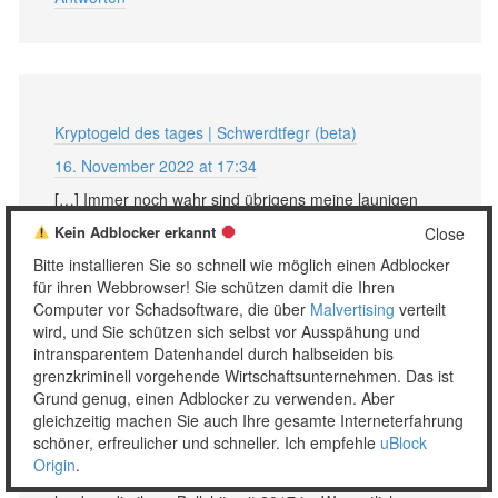
Kryptogeld des tages | Schwerdtfegr (beta)
16. November 2022 at 17:34
[…] Immer noch wahr sind übrigens meine launigen
anmerkungen angesichts eines spammenden
Kein Adblocker erkannt
Close
betrügers vom 5. september 2017. […]
Bitte installieren Sie so schnell wie möglich einen Adblocker
Antworten
für ihren Webbrowser! Sie schützen damit die Ihren
Computer vor Schadsoftware, die über
Malvertising
verteilt
wird, und Sie schützen sich selbst vor Ausspähung und
intransparentem Datenhandel durch halbseiden bis
grenzkriminell vorgehende Wirtschaftsunternehmen. Das ist
Grund genug, einen Adblocker zu verwenden. Aber
Ohne Betreff « Unser täglich Spam
gleichzeitig machen Sie auch Ihre gesamte Interneterfahrung
schöner, erfreulicher und schneller. Ich empfehle
uBlock
2. Februar 2023 at 13:57
Origin
.
[…] der altbekannten Betrugsseite „Bitcoin Code“ zu