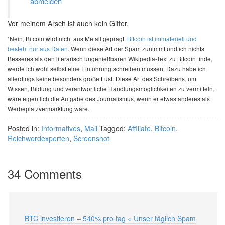
abmelden
Vor meinem Arsch ist auch kein Gitter.
¹Nein, Bitcoin wird nicht aus Metall geprägt.
Bitcoin ist immateriell und
besteht nur aus Daten
. Wenn diese Art der Spam zunimmt und ich nichts
Besseres als den literarisch ungenießbaren Wikipedia-Text zu Bitcoin finde,
werde ich wohl selbst eine Einführung schreiben müssen. Dazu habe ich
allerdings keine besonders große Lust. Diese Art des Schreibens, um
Wissen, Bildung und verantwortliche Handlungsmöglichkeiten zu vermitteln,
wäre eigentlich die Aufgabe des Journalismus, wenn er etwas anderes als
Werbeplatzvermarktung wäre.
Posted in:
Informatives
,
Mail
Tagged:
Affiliate
,
Bitcoin
,
Reichwerdexperten
,
Screenshot
34 Comments
BTC investieren – 540% pro tag « Unser täglich Spam