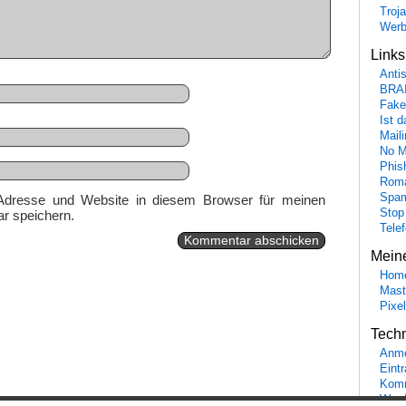
Troj
Wer
Link
Anti
BRA
Fake
Ist 
Maili
No M
Phis
Roma
Spa
Adresse und Website in diesem Browser für meinen
Stop
r speichern.
Tele
Mein
Hom
Mast
Pixe
Tech
Anme
Eint
Komm
Word