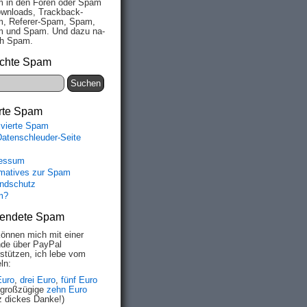
 in den Fo­ren oder Spam
wn­loads, Track­back-
, Re­fe­rer-Spam, Spam,
 und Spam. Und da­zu na­
ich Spam.
chte Spam
rte Spam
ivierte Spam
Datenschleuder-Seite
essum
rmatives zur Spam
ndschutz
m?
endete Spam
können mich mit einer
de über PayPal
rstützen, ich lebe vom
ln:
Euro
,
drei Euro
,
fünf Euro
 großzügige
zehn Euro
z dickes Danke!)