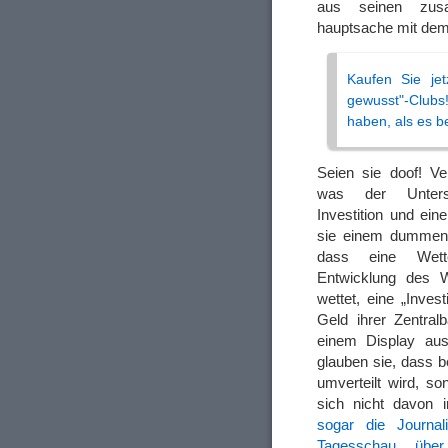
aus seinen zusa
hauptsache mit dem 
Kaufen Sie jet
gewusst"-Clubs
haben, als es b
Seien sie doof! Ve
was der Unters
Investition und ein
sie einem dummen
dass eine Wett
Entwicklung des 
wettet, eine „Invest
Geld ihrer Zentral
einem Display aus
glauben sie, dass 
umverteilt wird, so
sich nicht davon ir
sogar die Journa
Tagesschau über