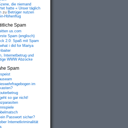
Szene, die niemand
tet hatte « Unser täglich
m
zu
Betrüger nutzen
oin-Höhenflug
itliche Spam
bitten us.com
erste Spam (englisch)
fick 2.0: Spaß mit Spam
 what i did for Mariya
baiter
, Internetbetrug und
tige WWW Abzocke
ahe Spam
speist
auseam
eswehrfragebogen im
fkasten?
uterbetrug
geht so gar nicht!
nzparasiten
nnspiele
belmatsch
mein Passwort sicher?
ber Internetkriminalität
s