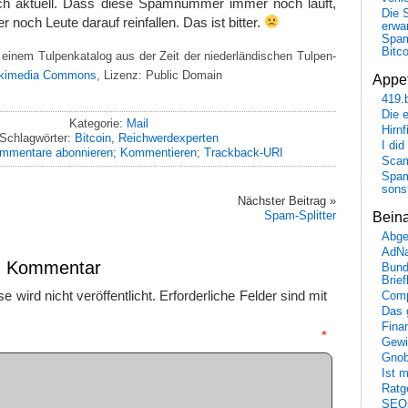
ch aktuell. Dass diese Spamnummer immer noch läuft,
Die 
r noch Leute darauf reinfallen. Das ist bitter.
erwar
Spa
Bitc
 einem Tulpenkatalog aus der Zeit der niederländischen Tulpen-
kimedia Commons
, Lizenz: Public Domain
Appet
419.
Die 
Kategorie:
Mail
Hirn
Schlagwörter:
Bitcoin
,
Reichwerdexperten
I did
mmentare abonnieren
;
Kommentieren
;
Trackback-URI
Scam
Spam
sons
Nächster Beitrag »
Spam-Splitter
Bein
Abge
AdN
en Kommentar
Bund
Brie
 wird nicht veröffentlicht.
Erforderliche Felder sind mit
Comp
Das 
Fina
mmentar
*
Gewi
Gnob
Ist 
Ratge
SEO