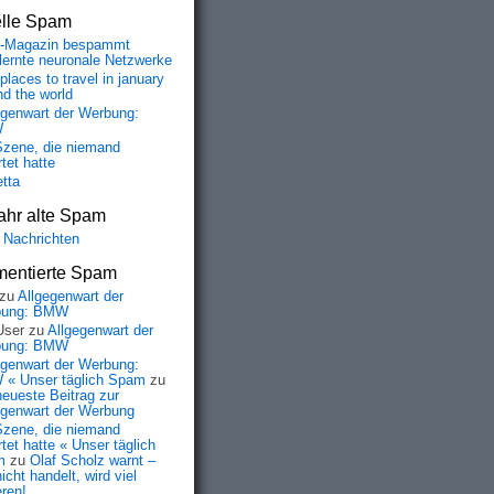
elle Spam
-Magazin bespammt
lernte neuronale Netzwerke
places to travel in january
nd the world
egenwart der Werbung:
W
Szene, die niemand
tet hatte
etta
ahr alte Spam
 Nachrichten
entierte Spam
zu
Allgegenwart der
bung: BMW
User
zu
Allgegenwart der
bung: BMW
egenwart der Werbung:
« Unser täglich Spam
zu
neueste Beitrag zur
egenwart der Werbung
Szene, die niemand
tet hatte « Unser täglich
m
zu
Olaf Scholz warnt –
icht handelt, wird viel
eren!