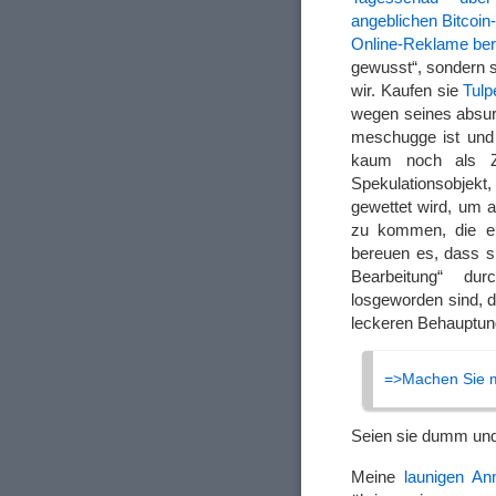
angeblichen Bitcoi
Online-Reklame ber
gewusst“, sondern s
wir. Kaufen sie
Tulp
wegen seines absurd
meschugge ist und 
kaum noch als Za
Spekulationsobjek
gewettet wird, um 
zu kommen, die ein
bereuen es, dass si
Bearbeitung“ du
losgeworden sind, di
leckeren Behauptun
=>Machen Sie m
Seien sie dumm un
Meine
launigen A