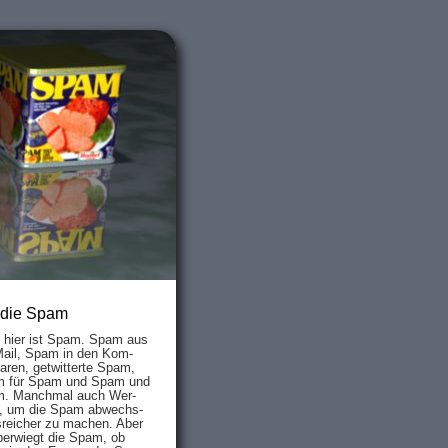
 die Spam
s hier ist Spam. Spam aus
Mail, Spam in den Kom­
aren, ge­twit­ter­te Spam,
 für Spam und Spam und
. Manch­mal auch Wer­
, um die Spam ab­wechs­
­reich­er zu mach­en. Aber
ber­wiegt die Spam, ob