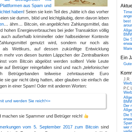
n-Plattformen aus Spam und
Aktu
ichtet haben
! Seien sie kein Teil des „hätte ich das vorher
Time
ange
eien sie dumm, blöd und leichtgläubig, denn davon leben
best 
en
… ähm… Bitcoin, ein
angebliches
Zahlungsmittel, das
arou
 hohen Energieverbrauches bei jeder Transaktion völlig
Allg
BM
auch außerhalb krimineller oder halbseidener Kontexte
Die 
hlungsmittel genutzt wird, sondern nur noch als
erwar
t, als Wettkurs, auf dessen zukünfitge Entwicklung
Mari
an mehr von diesen bunten Läppchen der Zentralbanken
Ein J
st vom Bitcoin abgelöst werden sollten! Viele Leute
Gute
e auf Betrüger reingefallen sind und nach „telefonischer
Komm
rch Betrügerbanden teilweise zehntausende Euro
e sie gar nicht übrig hatten, aber glauben sie einfach die
J.R.
Wer
gen in einer Spam! Oder mit anderen Worten:
P.C.
Wer
Allg
it und werden Sie reich!<=
BMW 
Der 
Allg
Die 
d machen sie Spammer und Betrüger reich!
erwar
Spa
nmerkungen vom 5. September 2017 zum Bitcoin
sind
wer n
verli