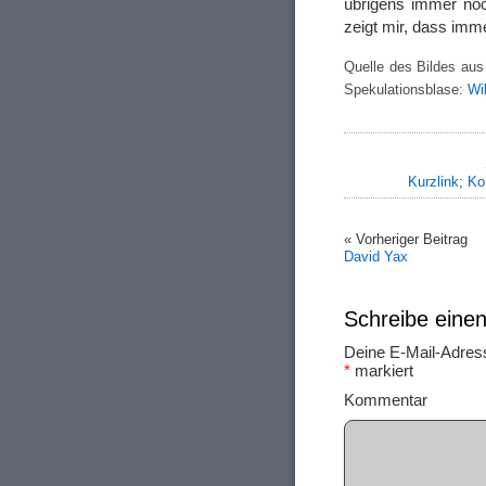
übrigens immer no
zeigt mir, dass imme
Quelle des Bildes aus
Spekulationsblase:
Wi
Kurzlink
;
Ko
« Vorheriger Beitrag
David Yax
Schreibe ein
Deine E-Mail-Adresse
*
markiert
Ko