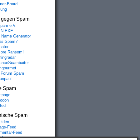
aner-Board
bung
s gegen Spam
spam e.V.
IN.EXE
 Name Generator
das Spam?
nator
ore Ransom!
hingradar
nceScambaiter
mgourmet
 Forum Spam
fonpaul
e Spam
epage
odon
lfed
nische Spam
lden
rags-Feed
entar-Feed
Press.org