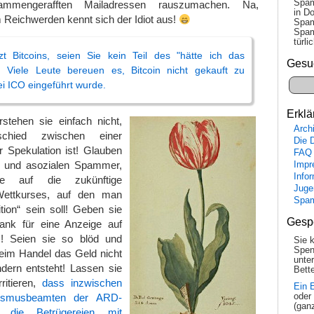
Spam
mmengerafften Mailadressen rauszumachen. Na,
in Do
Reichwerden kennt sich der Idiot aus!
Spam
Spam
tür­l
zt Bitcoins, seien Sie kein Teil des "hätte ich das
Gesu
! Viele Leute bereuen es, Bitcoin nicht gekauft zu
ei ICO eingeführt wurde.
Erklä
rstehen sie einfach nicht,
Arch
chied zwischen einer
Die 
er Spekulation ist! Glauben
FAQ
 und asozialen Spammer,
Impr
Info
e auf die zukünftige
Juge
Wettkurses, auf den man
Spa
ition“ sein soll! Geben sie
Gesp
bank für eine Anzeige auf
! Seien sie so blöd und
Sie 
Spen
beim Handel das Geld nicht
unte
ndern entsteht! Lassen sie
Bette
ritieren,
dass inzwischen
Ein 
lismusbeamten der ARD-
oder
(gan
 die Betrügereien mit