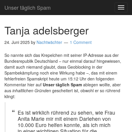
Unser täglich Spam
TOG
NAVI
Tanja adelsberger
24. Juni 2025
by
Nachtwächter
1 Comment
So nannte sich das Krepelchen mit seiner IP-Adresse aus der
Bundesrepublik Deutschland – nur einmal darauf hingewiesen,
damit auch niemand glaubt, dass Geoblocking in der
Spambekämpfung noch eine Wirkung habe –, das mit einem
fehlerfreien Spamskript heute um 15:12 Uhr den folgenden
Kommentar hier auf
Unser täglich Spam
ablegen wollte, aber
aus
inhaltlichen Gründen
gescheitert ist, obwohl er so rührend
klingt:
Es ist wirklich rührend zu sehen, wie Frau
Anita Marie mir mit einem Darlehen von
10.000 Euro helfen konnte, als ich mich
in einer wichtigen Situation für die