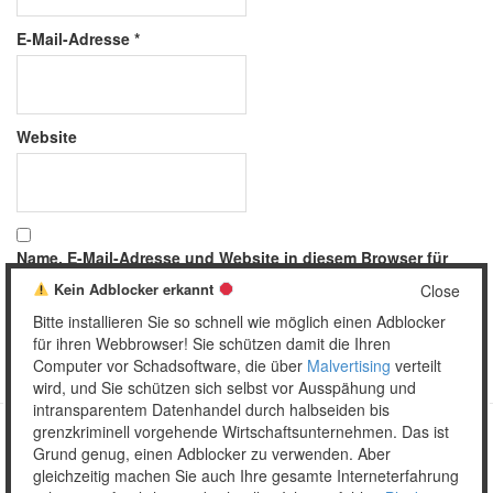
E-Mail-Adresse
*
Website
Name, E-Mail-Adresse und Website in diesem Browser für
meinen nächsten Kommentar speichern.
Kein Adblocker erkannt
Close
Bitte installieren Sie so schnell wie möglich einen Adblocker
für ihren Webbrowser! Sie schützen damit die Ihren
Computer vor Schadsoftware, die über
Malvertising
verteilt
wird, und Sie schützen sich selbst vor Ausspähung und
intransparentem Datenhandel durch halbseiden bis
grenzkriminell vorgehende Wirtschaftsunternehmen. Das ist
Grund genug, einen Adblocker zu verwenden. Aber
Copyright © 2026 Unser täglich Spam.
gleichzeitig machen Sie auch Ihre gesamte Interneterfahrung
Mobile
WordPress Theme by themehall.com