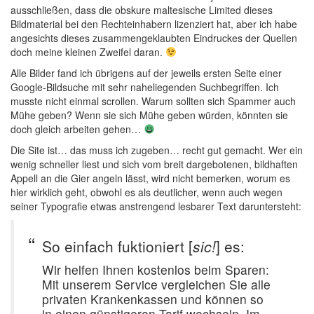
ausschließen, dass die obskure maltesische Limited dieses
Bildmaterial bei den Rechteinhabern lizenziert hat, aber ich habe
angesichts dieses zusammengeklaubten Eindruckes der Quellen
doch meine kleinen Zweifel daran.
Alle Bilder fand ich übrigens auf der jeweils ersten Seite einer
Google-Bildsuche mit sehr naheliegenden Suchbegriffen. Ich
musste nicht einmal scrollen. Warum sollten sich Spammer auch
Mühe geben? Wenn sie sich Mühe geben würden, könnten sie
doch gleich arbeiten gehen…
Die Site ist… das muss ich zugeben… recht gut gemacht. Wer ein
wenig schneller liest und sich vom breit dargebotenen, bildhaften
Appell an die Gier angeln lässt, wird nicht bemerken, worum es
hier wirklich geht, obwohl es als deutlicher, wenn auch wegen
seiner Typografie etwas anstrengend lesbarer Text daruntersteht:
So einfach fuktioniert [
sic!
] es:
Wir helfen Ihnen kostenlos beim Sparen:
Mit unserem Service vergleichen Sie alle
privaten Krankenkassen und können so
in einen günstigeren Tarif wechseln. Im