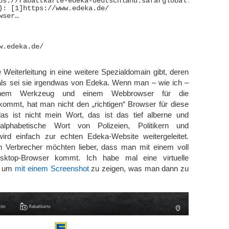
ps://rabattkarte-edeka-deutschland.safarglobal.net

): [1]https://www.edeka.de/

ser…

w.edeka.de/

 Weiterleitung in eine weitere Spezialdomain gibt, deren
als sei sie irgendwas von Edeka. Wenn man – wie ich –
chem Werkzeug und einem Webbrowser für die
mmt, hat man nicht den „richtigen“ Browser für diese
das ist nicht mein Wort, das ist das tief alberne und
analphabetische Wort von Polizeien, Politikern und
wird einfach zur echten Edeka-Website weitergeleitet.
Verbrecher möchten lieber, dass man mit einem voll
esktop-Browser kommt. Ich habe mal eine virtuelle
t, um
mit einem Screenshot
zu zeigen, was man dann zu