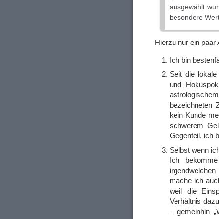
ausgewählt wur
besondere Wert
Hierzu nur ein paa
Ich bin bestenf
Seit die loka
und Hokuspoku
astrologische
bezeichneten Z
kein Kunde mehr
schwerem Geld
Gegenteil, ich b
Selbst wenn ic
Ich bekomme
irgendwelchen
mache ich auch 
weil die Eins
Verhältnis dazu
– gemeinhin „