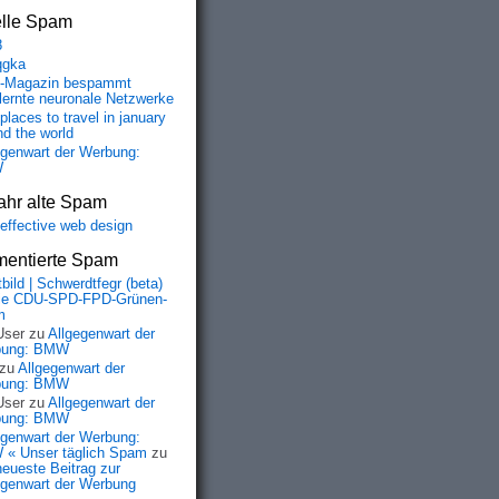
elle Spam
8
qgka
-Magazin bespammt
lernte neuronale Netzwerke
places to travel in january
nd the world
egenwart der Werbung:
W
ahr alte Spam
-effective web design
entierte Spam
bild | Schwerdtfegr (beta)
ie CDU-SPD-FPD-Grünen-
m
User
zu
Allgegenwart der
bung: BMW
zu
Allgegenwart der
bung: BMW
User
zu
Allgegenwart der
bung: BMW
egenwart der Werbung:
« Unser täglich Spam
zu
neueste Beitrag zur
egenwart der Werbung