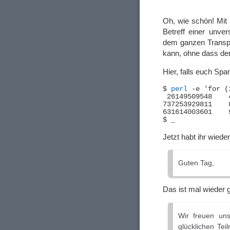
Oh, wie schön! Mit
Betreff einer unver
dem ganzen Transpo
kann, ohne dass de
Hier, falls euch S
$ 
perl
 -e 'for (
 26149509548	446613307666	796593848519	681569566077

737253929811	867301493312	299692685058	402332815357

631614003601	956762288216	374482039819	903887555924

Jetzt habt ihr wiede
Guten Tag,
Das ist mal wieder
Wir freuen uns
glücklichen Tei