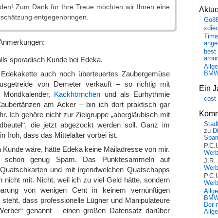
den! Zum Dank für Ihre Treue möchten wir Ihnen eine
Aktu
schätzung entgegenbringen.
Go8
xdie
Time
r Anmerkungen:
ange
best 
arou
alls sporadisch Kunde bei Edeka.
Allg
le Edekakette auch noch überteuertes Zaubergemüse
BM
sgetreide von Demeter verkauft – so richtig mit
Ein J
m Mondkalender,
Kackhörnchen
und als Eurhythmie
cost
aubertänzen am Acker – bin ich dort praktisch gar
Komm
. Ich gehöre nicht zur Zielgruppe „abergläubisch mit
Stadt
beutel“, die jetzt abgezockt werden soll. Ganz im
zu
D
in froh, dass das Mittelalter vorbei ist.
Spa
P.C.
h Kunde wäre, hätte Edeka keine Mailadresse von mir.
Wer
 schon genug Spam. Das Punktesammeln auf
J.R.
Wer
 Quatschkarten und mit irgendwelchen Quatschapps
P.C.
nicht mit. Nicht, weil ich zu viel Geld hätte, sondern
Wer
parung von wenigen Cent in keinem vernünftigen
Allg
BMW 
 steht, dass professionelle Lügner und Manipulateure
Der 
Werber“ genannt – einen großen Datensatz darüber
Allg