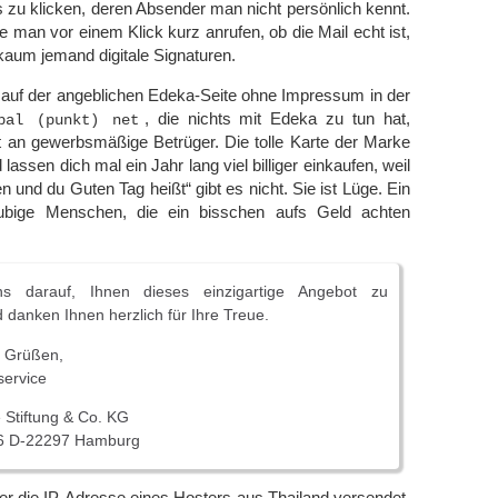
s zu klicken, deren Absender man nicht persönlich kennt.
e man vor einem Klick kurz anrufen, ob die Mail echt ist,
 kaum jemand digitale Signaturen.
 auf der angeblichen Edeka-Seite ohne Impressum in der
, die nichts mit Edeka zu tun hat,
bal (punkt) net
kt an gewerbsmäßige Betrüger. Die tolle Karte der Marke
lassen dich mal ein Jahr lang viel billiger einkaufen, weil
 und du Guten Tag heißt“ gibt es nicht. Sie ist Lüge. Ein
läubige Menschen, die ein bisschen aufs Geld achten
s darauf, Ihnen dieses einzigartige Angebot zu
 danken Ihnen herzlich für Ihre Treue.
n Grüßen,
ervice
 Stiftung & Co. KG
 6 D-22297 Hamburg
r die IP-Adresse eines Hosters aus Thailand versendet.