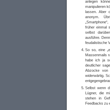
anlegen könn
manipulieren k
lassen. Aber 
anonym. Übr
„Smartphone“,
früher einmal 
selbst darübe
ausführe. Denn 
feudalistische V
So so, eine „ex
Massenmails ra
habe ich ja s
deutlicher sag
Abzocke von 
widerwärtig. S
entgegengebrac
Selbst wenn d
Lügner, die m
stehen in Gef
Feedbacks zu erh