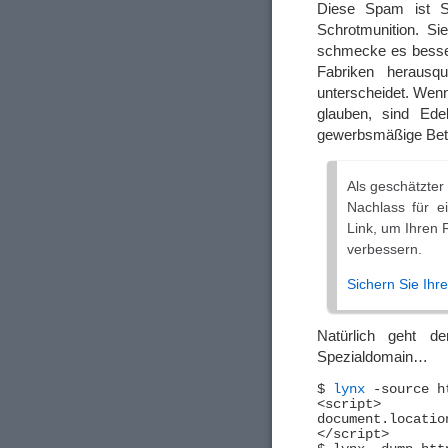
Diese Spam ist S
Schrotmunition. S
schmecke es besser 
Fabriken herausq
unterscheidet. Wenn
glauben, sind Ede
gewerbsmäßige Bet
Als geschätzter
Nachlass für e
Link, um Ihren 
verbessern.
Sichern Sie Ihr
Natürlich geht d
Spezialdomain…
$ 
lynx
 -source h
<script>

document.locatio
</script>
