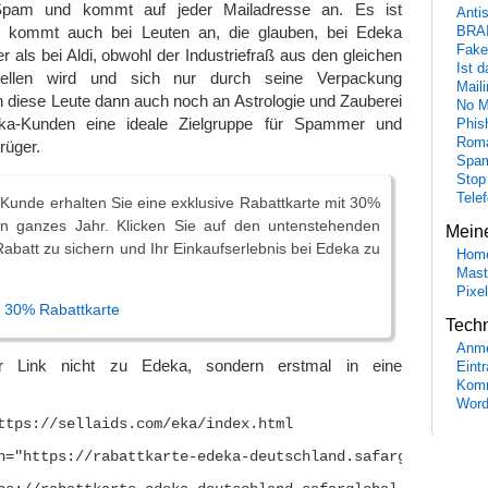
pam und kommt auf jeder Mailadresse an. Es ist
Anti
ie kommt auch bei Leuten an, die glauben, bei Edeka
BRA
Fake
als bei Aldi, obwohl der Industriefraß aus den gleichen
Ist 
uellen wird und sich nur durch seine Verpackung
Maili
 diese Leute dann auch noch an Astrologie und Zauberei
No M
ka-Kunden eine ideale Zielgruppe für Spammer und
Phis
Roma
rüger.
Spa
Stop
Tele
 Kunde erhalten Sie eine exklusive Rabattkarte mit 30%
in ganzes Jahr. Klicken Sie auf den untenstehenden
Mein
Rabatt zu sichern und Ihr Einkaufserlebnis bei Edeka zu
Hom
Mast
Pixe
e 30% Rabattkarte
Tech
Anme
er Link nicht zu Edeka, sondern erstmal in eine
Eint
Komm
Word
ttps://sellaids.com/eka/index.html

n="https://rabattkarte-edeka-deutschland.safarglobal.net"