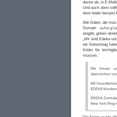
davon ab, in E-Mail
Und auch dann sollt
denn leider benutzt
Alle Daten, die man
Domain
safarglo
eingibt, gehen dire
„Wir sind Edeka und 
wir Geburtstag haben
Köder für leichtg
müssen.
Wir freuen un
überreichen und
Mit freundliche
EDEKA Kundens
EDEKA Zentrale
New York Ring
Die Spam wurde übe