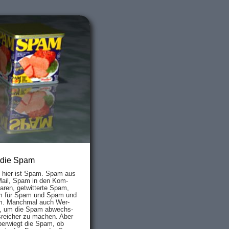
 die Spam
s hier ist Spam. Spam aus
Mail, Spam in den Kom­
aren, ge­twit­ter­te Spam,
 für Spam und Spam und
. Manch­mal auch Wer­
, um die Spam ab­wechs­
­reich­er zu mach­en. Aber
ber­wiegt die Spam, ob