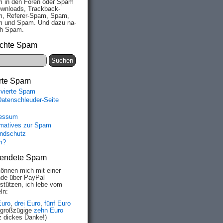
 in den Fo­ren oder Spam
wn­loads, Track­back-
, Re­fe­rer-Spam, Spam,
 und Spam. Und da­zu na­
ich Spam.
chte Spam
rte Spam
0

ivierte Spam
Datenschleuder-Seite
essum
rmatives zur Spam
ndschutz
m?
endete Spam
können mich mit einer
de über PayPal
rstützen, ich lebe vom
ln:
Euro
,
drei Euro
,
fünf Euro
 großzügige
zehn Euro
z dickes Danke!)