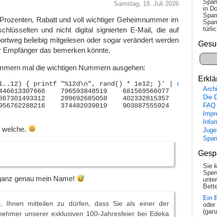
Spam
Samstag, 18. Juli 2026
in Do
Spam
 Prozenten, Rabatt und voll wichtiger Geheimnummer im
Spam
tür­l
schlüsselten und nicht digital signierten E-Mail, die auf
rtweg beliebig mitgelesen oder sogar verändert werden
Gesu
r Empfänger das bemerken könnte.
pammern mal die wichtigen Nummern ausgehen:
Erklä
1..12) { printf "%12d\n", rand() * 1e12; }' | 
column
 -c 7
Arch
Die 
FAQ
Impr
Info
r welche.
Juge
Spa
Gesp
Sie 
Spen
 ganz genau mein Name!
unte
Bette
Ein 
, Ihnen mitteilen zu dürfen, dass Sie als einer der
oder
(gan
lnehmer unserer exklusiven 100-Jahresfeier bei Edeka