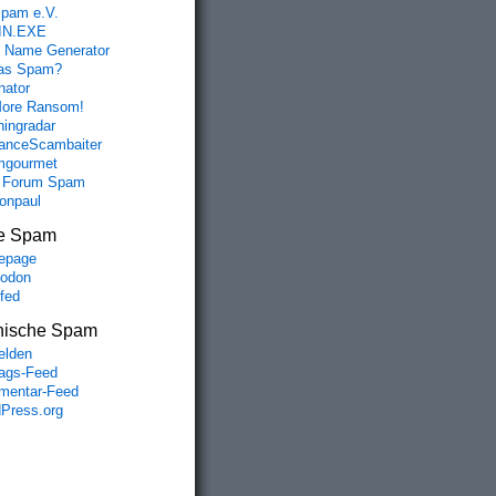
spam e.V.
IN.EXE
 Name Generator
das Spam?
nator
ore Ransom!
hingradar
nceScambaiter
mgourmet
 Forum Spam
fonpaul
e Spam
epage
odon
lfed
nische Spam
lden
rags-Feed
entar-Feed
Press.org

