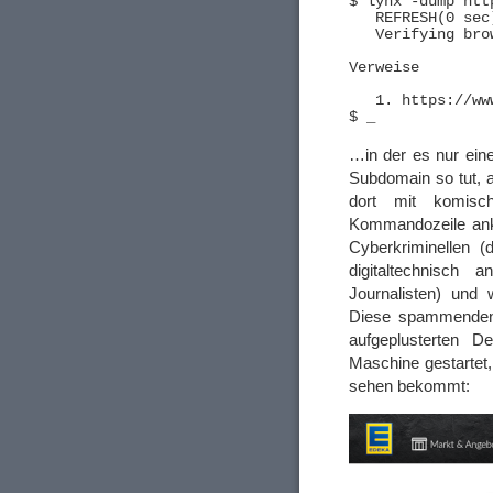
$ lynx -dump htt
   REFRESH(0 sec
   Verifying brow
Verweise

   1. https://ww
…in der es nur eine
Subdomain so tut, 
dort mit komis
Kommandozeile anko
Cyberkriminellen (
digitaltechnisch 
Journalisten) und 
Diese spammenden 
aufgeplusterten D
Maschine gestarte
sehen bekommt: