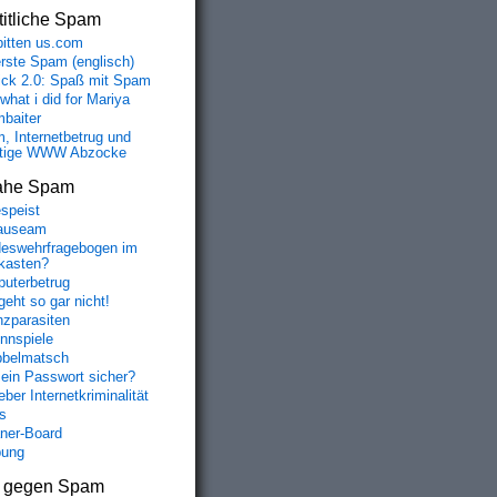
itliche Spam
bitten us.com
erste Spam (englisch)
fick 2.0: Spaß mit Spam
 what i did for Mariya
baiter
, Internetbetrug und
tige WWW Abzocke
ahe Spam
speist
auseam
eswehrfragebogen im
fkasten?
uterbetrug
geht so gar nicht!
nzparasiten
nnspiele
belmatsch
mein Passwort sicher?
ber Internetkriminalität
s
aner-Board
bung
s gegen Spam