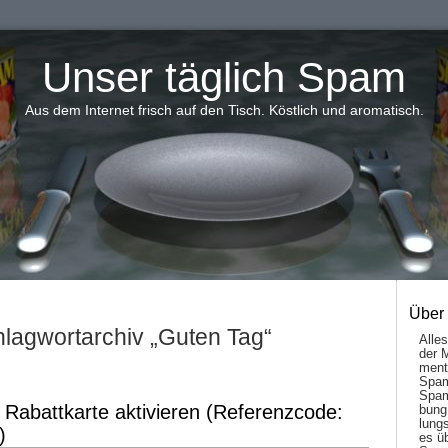
Unser täglich Spam
Aus dem Internet frisch auf den Tisch. Köstlich und aromatisch.
Über
lagwortarchiv „Guten Tag“
Alle
der 
men­t
Spam
Spam
 Rabattkarte aktivieren (Referenzcode:
bung
lungs
)
es ü