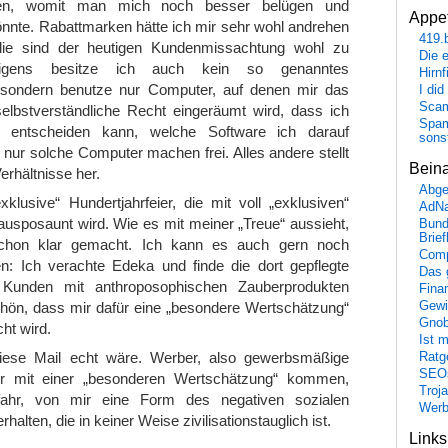
en, womit man mich noch besser belügen und
Appet
önnte. Rabattmarken hätte ich mir sehr wohl andrehen
419.
die sind der heutigen Kundenmissachtung wohl zu
Die 
igens besitze ich auch kein so genanntes
Hirn
 sondern benutze nur Computer, auf denen mir das
I did
Scam
selbstverständliche Recht eingeräumt wird, dass ich
Spam
r entscheiden kann, welche Software ich darauf
sons
nur solche Computer machen frei. Alles andere stellt
Bein
erhältnisse her.
Abge
klusive“ Hundertjahrfeier, die mit voll „exklusiven“
AdN
usposaunt wird. Wie es mit meiner „Treue“ aussieht,
Bund
Brie
chon klar gemacht. Ich kann es auch gern noch
Comp
en: Ich verachte Edeka und finde die dort gepflegte
Das 
Kunden mit anthroposophischen Zauberprodukten
Fina
Gewi
chön, dass mir dafür eine „besondere Wertschätzung“
Gnob
ht wird.
Ist 
iese Mail echt wäre. Werber, also gewerbsmäßige
Ratge
SEO
ir mit einer „besonderen Wertschätzung“ kommen,
Troj
ahr, von mir eine Form des negativen sozialen
Wer
alten, die in keiner Weise zivilisationstauglich ist.
Link