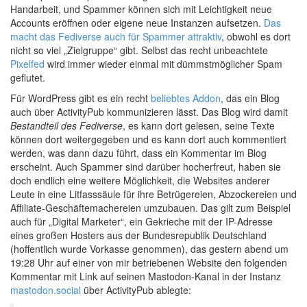
Handarbeit, und Spammer können sich mit Leichtigkeit neue
Accounts eröffnen oder eigene neue Instanzen aufsetzen.
Das
macht das Fediverse auch für Spammer attraktiv
, obwohl es dort
nicht so viel „Zielgruppe“ gibt. Selbst das recht unbeachtete
Pixelfed
wird immer wieder einmal mit dümmstmöglicher Spam
geflutet.
Für WordPress gibt es ein recht
beliebtes Addon
, das ein Blog
auch über ActivityPub kommunizieren lässt. Das Blog wird damit
Bestandteil des Fediverse
, es kann dort gelesen, seine Texte
können dort weitergegeben und es kann dort auch kommentiert
werden, was dann dazu führt, dass ein Kommentar im Blog
erscheint. Auch Spammer sind darüber hocherfreut, haben sie
doch endlich eine weitere Möglichkeit, die Websites anderer
Leute in eine Litfasssäule für ihre Betrügereien, Abzockereien und
Affiliate-Geschäftemachereien umzubauen. Das gilt zum Beispiel
auch für „Digital Marketer“, ein Gekrieche mit der IP-Adresse
eines großen Hosters aus der Bundesrepublik Deutschland
(hoffentlich wurde Vorkasse genommen), das gestern abend um
19:28 Uhr auf einer von mir betriebenen Website den folgenden
Kommentar mit Link auf seinen Mastodon-Kanal in der Instanz
mastodon.social
über ActivityPub ablegte: