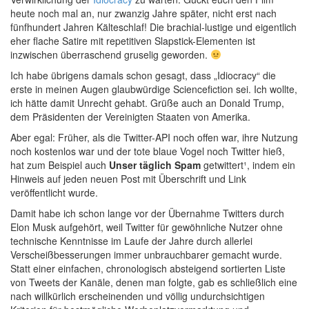
heute noch mal an, nur zwanzig Jahre später, nicht erst nach
fünfhundert Jahren Kälteschlaf! Die brachial-lustige und eigentlich
eher flache Satire mit repetitiven Slapstick-Elementen ist
inzwischen überraschend gruselig geworden.
Ich habe übrigens damals schon gesagt, dass „Idiocracy“ die
erste in meinen Augen glaubwürdige Sciencefiction sei. Ich wollte,
ich hätte damit Unrecht gehabt. Grüße auch an Donald Trump,
dem Präsidenten der Vereinigten Staaten von Amerika.
Aber egal: Früher, als die Twitter-API noch offen war, ihre Nutzung
noch kostenlos war und der tote blaue Vogel noch Twitter hieß,
hat zum Beispiel auch
Unser täglich Spam
getwittert¹, indem ein
Hinweis auf jeden neuen Post mit Überschrift und Link
veröffentlicht wurde.
Damit habe ich schon lange vor der Übernahme Twitters durch
Elon Musk aufgehört, weil Twitter für gewöhnliche Nutzer ohne
technische Kenntnisse im Laufe der Jahre durch allerlei
Verscheißbesserungen immer unbrauchbarer gemacht wurde.
Statt einer einfachen, chronologisch absteigend sortierten Liste
von Tweets der Kanäle, denen man folgte, gab es schließlich eine
nach willkürlich erscheinenden und völlig undurchsichtigen