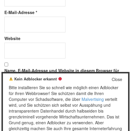
E-Mail-Adresse
*
Website
Name, E-Mail-Adresse und Website in diesem Browser für
meinen nächsten Kommentar speichern.
Kein Adblocker erkannt
Close
Bitte installieren Sie so schnell wie möglich einen Adblocker
für ihren Webbrowser! Sie schützen damit die Ihren
Computer vor Schadsoftware, die über
Malvertising
verteilt
wird, und Sie schützen sich selbst vor Ausspähung und
intransparentem Datenhandel durch halbseiden bis
grenzkriminell vorgehende Wirtschaftsunternehmen. Das ist
Grund genug, einen Adblocker zu verwenden. Aber
Copyright © 2026 Unser täglich Spam.
gleichzeitig machen Sie auch Ihre gesamte Interneterfahrung
Mobile
WordPress Theme by themehall.com