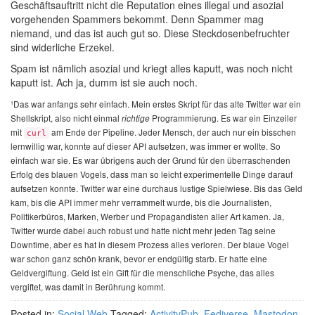
Geschäftsauftritt nicht die Reputation eines illegal und asozial
vorgehenden Spammers bekommt. Denn Spammer mag
niemand, und das ist auch gut so. Diese Steckdosenbefruchter
sind widerliche Erzekel.
Spam ist nämlich asozial und kriegt alles kaputt, was noch nicht
kaputt ist. Ach ja, dumm ist sie auch noch.
¹Das war anfangs sehr einfach. Mein erstes Skript für das alte Twitter war ein
Shellskript, also nicht einmal
Programmierung. Es war ein Einzeiler
richtige
mit
am Ende der Pipeline. Jeder Mensch, der auch nur ein bisschen
curl
lernwillig war, konnte auf dieser API aufsetzen, was immer er wollte. So
einfach war sie. Es war übrigens auch der Grund für den überraschenden
Erfolg des blauen Vogels, dass man so leicht experimentelle Dinge darauf
aufsetzen konnte. Twitter war eine durchaus lustige Spielwiese. Bis das Geld
kam, bis die API immer mehr verrammelt wurde, bis die Journalisten,
Politikerbüros, Marken, Werber und Propagandisten aller Art kamen. Ja,
Twitter wurde dabei auch robust und hatte nicht mehr jeden Tag seine
Downtime, aber es hat in diesem Prozess alles verloren. Der blaue Vogel
war schon ganz schön krank, bevor er endgültig starb. Er hatte eine
Geldvergiftung. Geld ist ein Gift für die menschliche Psyche, das alles
vergiftet, was damit in Berührung kommt.
Posted in:
Social Web
Tagged:
ActivityPub
,
Fediverse
,
Mastodon
,