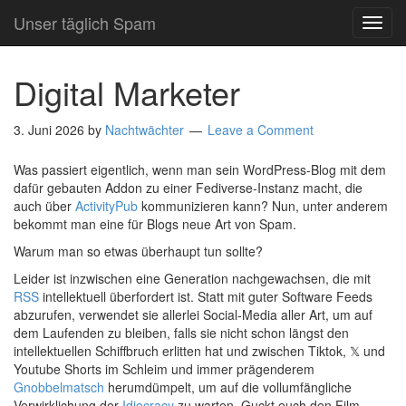
Unser täglich Spam
TOG
NAVI
Digital Marketer
3. Juni 2026
by
Nachtwächter
Leave a Comment
Was passiert eigentlich, wenn man sein WordPress-Blog mit dem
dafür gebauten Addon zu einer Fediverse-Instanz macht, die
auch über
ActivityPub
kommunizieren kann? Nun, unter anderem
bekommt man eine für Blogs neue Art von Spam.
Warum man so etwas überhaupt tun sollte?
Leider ist inzwischen eine Generation nachgewachsen, die mit
RSS
intellektuell überfordert ist. Statt mit guter Software Feeds
abzurufen, verwendet sie allerlei Social-Media aller Art, um auf
dem Laufenden zu bleiben, falls sie nicht schon längst den
intellektuellen Schiffbruch erlitten hat und zwischen Tiktok, 𝕏 und
Youtube Shorts im Schleim und immer prägenderem
Gnobbelmatsch
herumdümpelt, um auf die vollumfängliche
Verwirklichung der
Idiocracy
zu warten. Guckt euch den Film