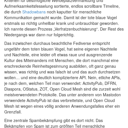
Kriterien für bestmögliche Werbeplatzvermarktung und
Aufmerksamkeitsfesselung sortierte, endlos scrollbare Timeline,
die durch
Shadowbans
noch kaputter für menschliche
Kommunikation gemacht wurde. Damit ist der tote blaue Vogel
erstmals so richtig unheilbar krank und unbrauchbar geworden.
Ich nannte diesen Prozess „Verfratzenbuchisierung“. Der Rest des
Niedergangs war dann nur folgerichtig.
Das inzwischen durchaus beachtliche Fediverse entspricht
ungefähr dem toten blauen Vogel, hat seine eigenen Nachteile
und Nachteile, eine leider oft etwas raue und ausgrenzende
Kultur des Miteinanders mit Menschen, die dort manchmal eine
erschreckende Reinheitsgesinnung ausbilden, oft ganz genau
wissen, was richtig und was falsch ist und das auch durchsetzen
wollen… und eine deutlich kompliziertere API. Nein, etliche APIs,
je nach dem, welchen Teil man verwendet: ActivityPub, DFRN,
Diaspora, OStatus, ZOT, Open Cloud Mesh sind die zurzeit wohl
meistverwendeten Protokolle. Das unter anderem von Mastodon
verwendete ActivityPub ist das verbreitetste, und Open Cloud
Mesh ist wegen eines völlig anderen Anwendungsfalles eher ein
Grenzfall.
Eine zentrale Spambekämpfung gibt es dort nicht. Das
Bekämpfen von Spam ist zum größten Teil menschliche