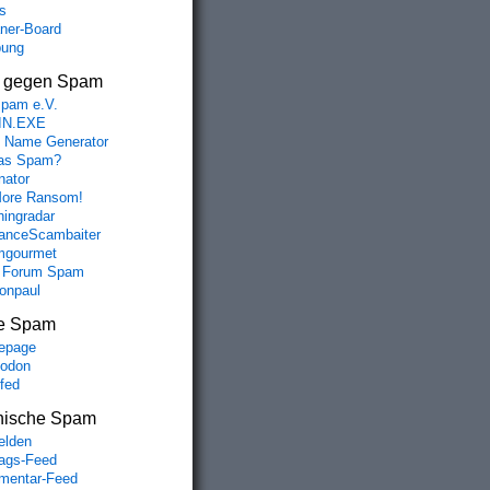
s
aner-Board
bung
s gegen Spam
spam e.V.
IN.EXE
 Name Generator
das Spam?
nator
ore Ransom!
hingradar
nceScambaiter
mgourmet
 Forum Spam
fonpaul
e Spam
epage
odon
lfed
nische Spam
lden
rags-Feed
entar-Feed