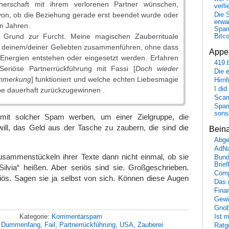
tnerschaft mit ihrem verlorenen Partner wünschen,
verli
on, ob die Beziehung gerade erst beendet wurde oder
Die 
erwar
en Jahren.
Spa
n Grund zur Furcht. Meine magischen Zauberrituale
Bitc
t deinem/deiner Geliebten zusammenführen, ohne dass
Appet
 Energien entstehen oder eingesetzt werden. Erfahren
419.
Seriöse Partnerrückführung mit Fassi [
Doch wieder
Die 
Anmerkung
] funktioniert und welche echten Liebesmagie
Hirn
I did
ebe dauerhaft zurückzugewinnen .
Scam
Spam
sons
 mit solcher Spam werben, um einer Zielgruppe, die
will, das Geld aus der Tasche zu zaubern, die sind die
Bein
Abge
AdN
sammenstückeln ihrer Texte dann nicht einmal, ob sie
Bund
Brie
„Silvia“ heißen. Aber seriös sind sie. Großgeschrieben.
Comp
iös. Sagen sie ja selbst von sich. Können diese Augen
Das 
Fina
Gewi
Gnob
Kategorie:
Kommentarspam
Ist 
:
Dummenfang
,
Fail
,
Partnerrückführung
,
USA
,
Zauberei
Ratge