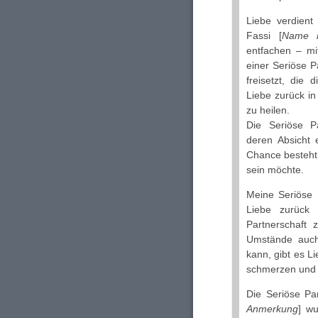
Liebe verdient
Fassi [
Name m
entfachen – mi
einer Seriöse P
freisetzt, die 
Liebe zurück i
zu heilen.
Die Seriöse Pa
deren Absicht 
Chance besteht,
sein möchte.
Meine Seriöse 
Liebe zurück
Partnerschaft 
Umstände auch
kann, gibt es L
schmerzen und n
Die Seriöse Par
Anmerkung
] wu