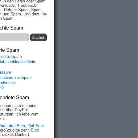
 in den Fo­ren oder Spam
wn­loads, Track­back-
, Re­fe­rer-Spam, Spam,
 und Spam. Und da­zu na­
ich Spam.
chte Spam
rte Spam
ivierte Spam
Datenschleuder-Seite
essum
rmatives zur Spam
ndschutz
m?
endete Spam
können mich mit einer
de über PayPal
rstützen, ich lebe vom
ln:
Euro
,
drei Euro
,
fünf Euro
 großzügige
zehn Euro
z dickes Danke!)