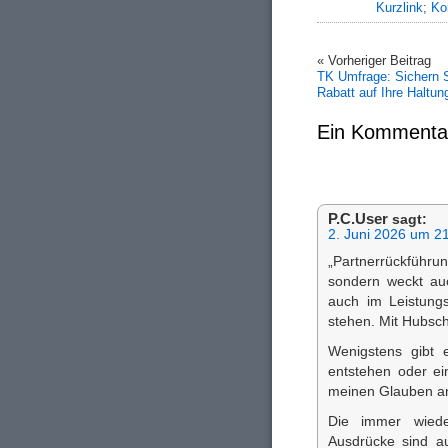
Kurzlink
;
Ko
« Vorheriger Beitrag
TK Umfrage: Sichern 
Rabatt auf Ihre Haltun
Ein Kommenta
P.C.User
sagt:
2. Juni 2026 um 2
„Partnerrückführu
sondern weckt au
auch im Leistungs
stehen. Mit Hubsc
Wenigstens gibt 
entstehen oder ei
meinen Glauben an 
Die immer wieder
Ausdrücke sind au