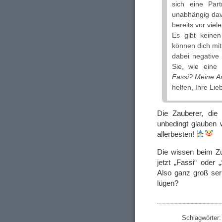
sich eine Par
unabhängig dav
bereits vor viel
Es gibt keine
können dich mi
dabei negative
Sie, wie eine 
Fassi? Meine 
helfen, Ihre Li
Die Zauberer, die
unbedingt glauben 
allerbesten!
Die wissen beim Zu
jetzt „Fassi“ oder 
Also ganz groß ser
lügen?
Schlagwörter