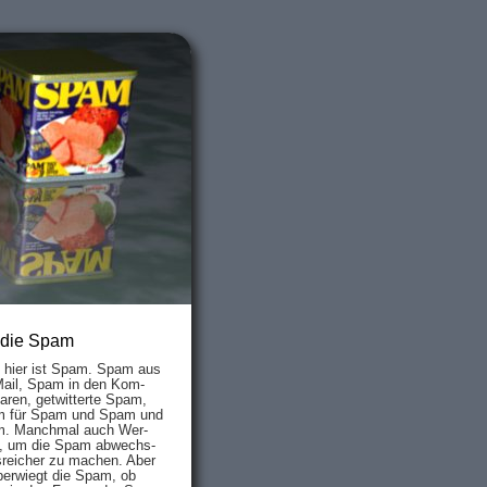
 die Spam
s hier ist Spam. Spam aus
Mail, Spam in den Kom­
aren, ge­twit­ter­te Spam,
 für Spam und Spam und
. Manch­mal auch Wer­
, um die Spam ab­wechs­
­reich­er zu mach­en. Aber
ber­wiegt die Spam, ob