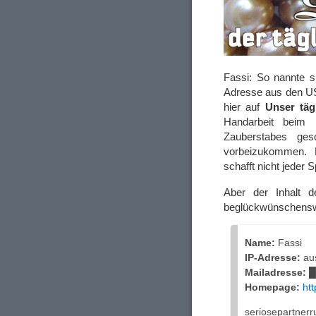
Fassi: So nannte si
Adresse aus den US
hier auf
Unser täg
Handarbeit beim
Zauberstabes ges
vorbeizukommen. 
schafft nicht jeder
Aber der Inhalt 
beglückwünschensw
Name:
Fassi
IP-Adresse:
au
Mailadresse:
█
Homepage:
ht
seriosepartnerr