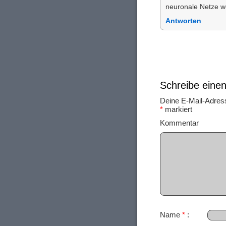
neuronale Netze we
Antworten
Schreibe ein
Deine E-Mail-Adresse
*
markiert
Ko
Name
*