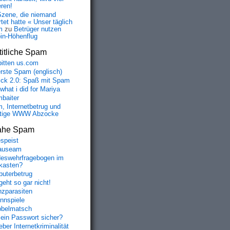
eren!
Szene, die niemand
tet hatte « Unser täglich
m
zu
Betrüger nutzen
oin-Höhenflug
itliche Spam
bitten us.com
erste Spam (englisch)
fick 2.0: Spaß mit Spam
 what i did for Mariya
baiter
, Internetbetrug und
tige WWW Abzocke
ahe Spam
speist
auseam
eswehrfragebogen im
fkasten?
uterbetrug
geht so gar nicht!
nzparasiten
nnspiele
belmatsch
mein Passwort sicher?
ber Internetkriminalität