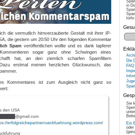
Spam
in Do
Spam
Spam
tür­l
Gesu
ch die vermutlich hirnverzauberte Gestalt mit ihrer IP-
A, die gestern um 20:50 Uhr den folgenden Kommentar
lich Spam
veröffentlichen wollte und es dank tapferer
Erklä
 Kommentieren sogar ganz ohne Schwingen eines
Arch
chafft hat, an den ziemlich scharfen Spamfiltern
Die 
Dazu erstmal meinen herzlichen Glückwunsch, das
FAQ
 Spammer.
Impr
Info
Juge
des Kommentares ist zum Ausgleich nicht ganz so
Spa
ert:
Gesp
Sie 
Spen
s den USA
unte
█████@gmail.com
Bette
tps://erfolgreichepartnerrueckfuehrung.wordpress.com/
Ein 
oder
(gan
uckfuhrung