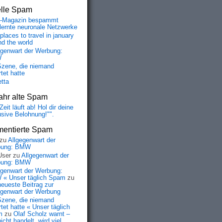
elle Spam
-Magazin bespammt
lernte neuronale Netzwerke
places to travel in january
nd the world
egenwart der Werbung:
W
Szene, die niemand
tet hatte
etta
ahr alte Spam
Zeit läuft ab! Hol dir deine
usive Belohnung!"".
entierte Spam
zu
Allgegenwart der
bung: BMW
User
zu
Allgegenwart der
bung: BMW
egenwart der Werbung:
« Unser täglich Spam
zu
neueste Beitrag zur
egenwart der Werbung
Szene, die niemand
tet hatte « Unser täglich
m
zu
Olaf Scholz warnt –
icht handelt, wird viel