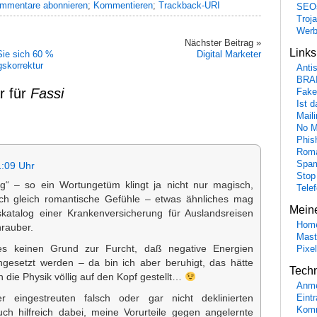
mmentare abonnieren
;
Kommentieren
;
Trackback-URI
SEO
Troj
Wer
Nächster Beitrag »
Link
Sie sich 60 %
Digital Marketer
gskorrektur
Anti
BRA
r für
Fassi
Fake
Ist 
Maili
No M
Phis
Roma
Spa
1:09 Uhr
Stop
ng“ – so ein Wortungetüm klingt ja nicht nur magisch,
Tele
ch gleich romantische Gefühle – etwas ähnliches mag
Mein
katalog einer Krankenversicherung für Auslandsreisen
Hom
hrauber.
Mast
es keinen Grund zur Furcht, daß negative Energien
Pixe
ngesetzt werden – da bin ich aber beruhigt, das hätte
Tech
die Physik völlig auf den Kopf gestellt…
Anme
 eingestreuten falsch oder gar nicht deklinierten
Eint
Komm
ch hilfreich dabei, meine Vorurteile gegen angelernte