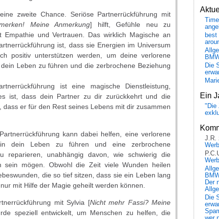
Aktu
 eine zweite Chance. Seriöse Partnerrückführung mit
Time
erken! Meine Anmerkung
] hilft, Gefühle neu zu
ange
t Empathie und Vertrauen. Das wirklich Magische an
best 
arou
artnerrückführung ist, dass sie Energien im Universum
Allg
dich positiv unterstützen werden, um deine verlorene
BM
n dein Leben zu führen und die zerbrochene Beziehung
Die 
erwar
Mari
rtnerrückführung ist eine magische Dienstleistung,
Ein J
es ist, dass dein Partner zu dir zurückkehrt und die
"Die 
 dass er für den Rest seines Lebens mit dir zusammen
exkl
Komm
Partnerrückführung kann dabei helfen, eine verlorene
J.R.
 in dein Leben zu führen und eine zerbrochene
Wer
P.C.
zu reparieren, unabhängig davon, wie schwierig die
Wer
 sein mögen. Obwohl die Zeit viele Wunden heilen
Allg
iebeswunden, die so tief sitzen, dass sie ein Leben lang
BMW 
Der 
ur mit Hilfe der Magie geheilt werden können.
Allg
Die 
tnerrückführung mit Sylvia [
Nicht mehr Fassi? Meine
erwar
Spa
rde speziell entwickelt, um Menschen zu helfen, die
wer n