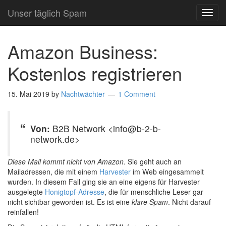
Unser täglich Spam
TOG
NAVI
Amazon Business:
Kostenlos registrieren
15. Mai 2019
by
Nachtwächter
1 Comment
Von:
B2B Network <info@b-2-b-
network.de>
Diese Mail kommt nicht von Amazon
. Sie geht auch an
Mailadressen, die mit einem
Harvester
im Web eingesammelt
wurden. In diesem Fall ging sie an eine eigens für Harvester
ausgelegte
Honigtopf-Adresse
, die für menschliche Leser gar
nicht sichtbar geworden ist. Es ist eine
klare Spam
. Nicht darauf
reinfallen!