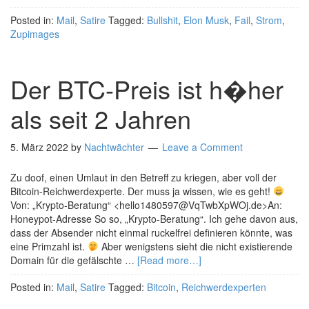
Posted in:
Mail
,
Satire
Tagged:
Bullshit
,
Elon Musk
,
Fail
,
Strom
,
Zupimages
Der BTC-Preis ist h�her
als seit 2 Jahren
5. März 2022
by
Nachtwächter
Leave a Comment
Zu doof, einen Umlaut in den Betreff zu kriegen, aber voll der
Bitcoin-Reichwerdexperte. Der muss ja wissen, wie es geht!
Von: „Krypto-Beratung“ <hello1480597@VqTwbXpWOj.de>An:
Honeypot-Adresse So so, „Krypto-Beratung“. Ich gehe davon aus,
dass der Absender nicht einmal ruckelfrei definieren könnte, was
eine Primzahl ist.
Aber wenigstens sieht die nicht existierende
Domain für die gefälschte …
[Read more…]
Posted in:
Mail
,
Satire
Tagged:
Bitcoin
,
Reichwerdexperten