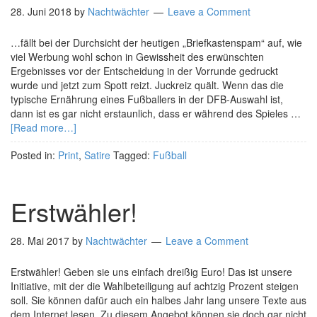
28. Juni 2018
by
Nachtwächter
Leave a Comment
…fällt bei der Durchsicht der heutigen „Briefkastenspam“ auf, wie
viel Werbung wohl schon in Gewissheit des erwünschten
Ergebnisses vor der Entscheidung in der Vorrunde gedruckt
wurde und jetzt zum Spott reizt. Juckreiz quält. Wenn das die
typische Ernährung eines Fußballers in der DFB-Auswahl ist,
dann ist es gar nicht erstaunlich, dass er während des Spieles …
[Read more…]
Posted in:
Print
,
Satire
Tagged:
Fußball
Erstwähler!
28. Mai 2017
by
Nachtwächter
Leave a Comment
Erstwähler! Geben sie uns einfach dreißig Euro! Das ist unsere
Initiative, mit der die Wahlbeteiligung auf achtzig Prozent steigen
soll. Sie können dafür auch ein halbes Jahr lang unsere Texte aus
dem Internet lesen. Zu diesem Angebot können sie doch gar nicht