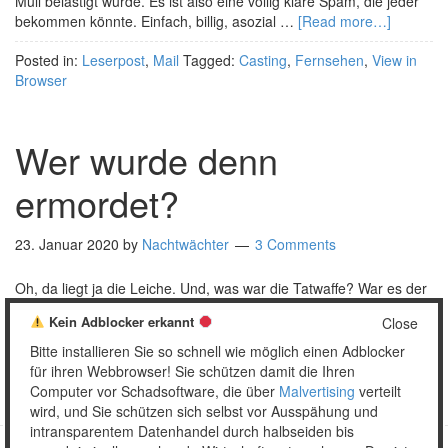
Müll belästigt wurde. Es ist also eine völlig klare Spam, die jeder
bekommen könnte. Einfach, billig, asozial …
[Read more…]
Posted in:
Leserpost
,
Mail
Tagged:
Casting
,
Fernsehen
,
View in
Browser
Wer wurde denn
ermordet?
23. Januar 2020
by
Nachtwächter
3 Comments
Oh, da liegt ja die Leiche. Und, was war die Tatwaffe? War es der
Junkfood, von Werbern explizit für bewusstlos mümmelnde
Kein Adblocker erkannt
Close
Fernsehknabberei angeboten?
Bitte installieren Sie so schnell wie möglich einen Adblocker
Posted in:
Satire
,
Verpackung
Tagged:
Fernsehen
,
Lorenz
für ihren Webbrowser! Sie schützen damit die Ihren
Computer vor Schadsoftware, die über
Malvertising
verteilt
wird, und Sie schützen sich selbst vor Ausspähung und
intransparentem Datenhandel durch halbseiden bis