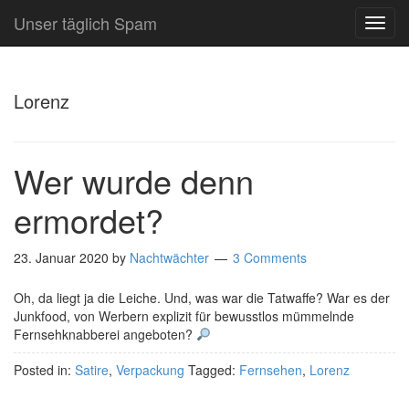
Unser täglich Spam
TOG
NAVI
Lorenz
Wer wurde denn
ermordet?
23. Januar 2020
by
Nachtwächter
3 Comments
Oh, da liegt ja die Leiche. Und, was war die Tatwaffe? War es der
Junkfood, von Werbern explizit für bewusstlos mümmelnde
Fernsehknabberei angeboten?
Posted in:
Satire
,
Verpackung
Tagged:
Fernsehen
,
Lorenz